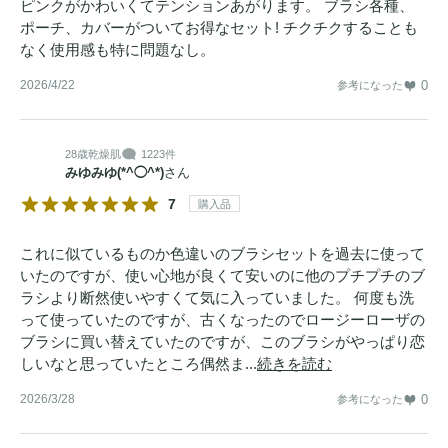
ピンクがかわいくてテンションあがります。 ブラシ各種、
ポーチ、カバーがついてお得なセット! チクチクすることも
なく使用感も特に問題なし。
2026/4/22
0
参考になった
28歳
乾燥肌
1223件
みゆみゆ(*^◯^*)
さん
7
購入品
これに似ているものか色違いのブラシセットを過去に使って
いたのですが、使い心地が良くて安いのに他のプチプチのブ
ラシより断然使いやすくて気に入っていました。 何度も洗
って使っていたのですが、古くなったのでロージーローザの
ブラシに買い替えていたのですが、このブラシがやっぱり恋
しいなと思っていたところ偶然ま...
続きを読む
2026/3/28
0
参考になった