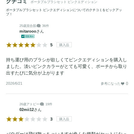
クチコミ
ポータブルブラシセット ピンクエディション
ポータブルブラシセット ピンクエディションについてのクチコミをピックアッ
プ！
25歳
混合肌
36件
mitarooo
さん
5
購入品
持ち運び用のブラシが欲しくてピンクエディションを購入し
ました。淡いピンクカラーがとても可愛く、ポーチから取り
出すたびに気分が上がります
2026/6/21
0
参考になった
26歳
アトピー
19件
02mii12
さん
3
購入品
パウダーは飛び散っちゃいますが色んな種類がセットになっ