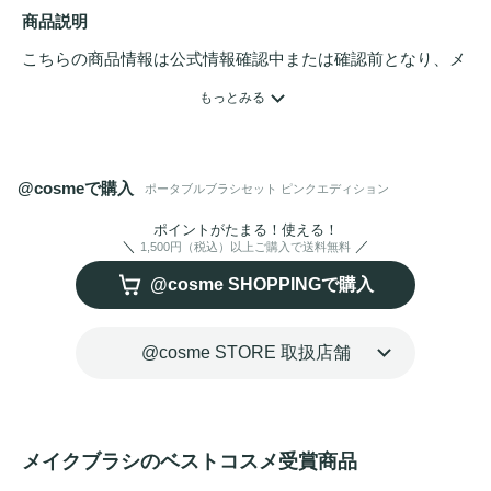
商品説明
こちらの商品情報は公式情報確認中または確認前となり、メ
ンバーさんによる登録を含みます。詳細は
こちら
もっとみる
【セット内容】

・パウダーブラシ

@cosmeで購入
ポータブルブラシセット ピンクエディション
・チークブラシ

・アイシャドウブラシ

ポイントがたまる！使える！
1,500円（税込）以上ご購入で送料無料
・ブレンディングブラシ

@cosme SHOPPINGで購入
・デュエル
アイブロウ
ブラシ

・ポーチ

@cosme STORE 取扱店舗
人気セットから新色が登場！

全5種類の持ち運び用のブラシセット商品。

時間や場所に捕らわれず、いつでもどこでも自分だけの美し
さを手軽に表現できるように最低限なブラシセット構成。ポ
メイクブラシのベストコスメ受賞商品
ーチとブラシカバー付き。