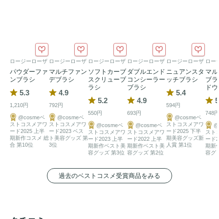
ロージーローザ
ロージーローザ
ロージーローザ
ロージーローザ
ロージーローザ
ロー
パウダーファ
マルチファン
ソフトカーブ
ダブルエンド
ニュアンスタ
マル
ンブラシ
デブラシ
スクリューブ
コンシーラー
ッチブラシ
ブラ
ラシ
ブラシ
ドウ
5.3
4.9
5.4
5.2
4.9
5
1,210円
792円
594円
550円
693円
748
@cosmeベ
@cosmeベ
@cosmeベ
ストコスメアワ
ストコスメアワ
ストコスメアワ
@cosmeベ
@cosmeベ
@
ード2025 上半
ード2023 ベス
ード2025 下半
ストコスメアワ
ストコスメアワ
スト
期新作コスメ 総
ト美容グッズ 第
期美容グッズ新
ード2023 上半
ード2022 上半
ード2
合 第10位
3位
人賞 第1位
期新作ベスト美
期新作ベスト美
期新
容グッズ 第3位
容グッズ 第2位
容グ
過去のベストコスメ受賞商品をみる