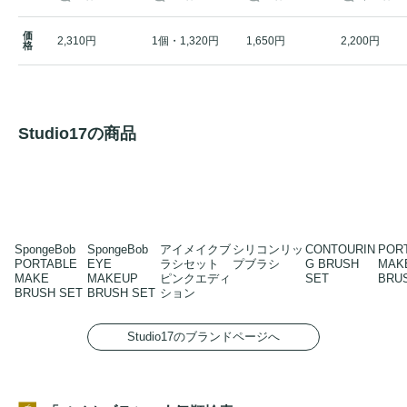
価
2,310円
1個・1,320円
1,650円
2,200円
格
Studio17の商品
SpongeBob
SpongeBob
アイメイクブ
シリコンリッ
CONTOURIN
POR
PORTABLE
EYE
ラシセット
プブラシ
G BRUSH
MAK
MAKE
MAKEUP
ピンクエディ
SET
BRU
BRUSH SET
BRUSH SET
ション
Studio17のブランドページへ