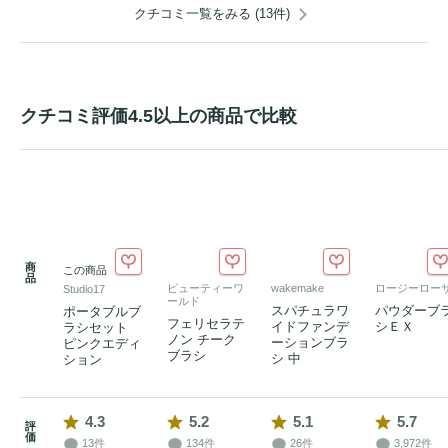
クチコミ一覧をみる (13件)
クチコミ評価4.5以上の商品で比較
商
この商品
品
ビューティーワ
wakemake
ロージーロー
Studio17
ールド
スパチュラワ
パウダーブ
ポータブルブ
フェリセラテ
イドファンデ
シＥＸ
ラシセット
ノン チーク
ーションブラ
ピンクエディ
ブラシ
シ 中
ション
4.3
5.2
5.1
5.7
評
価
13件
134件
26件
3,972件