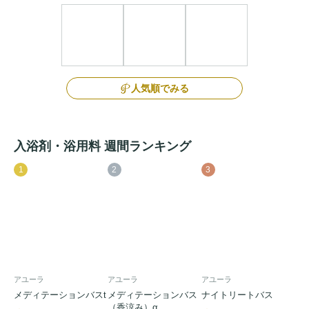
人気順でみる
入浴剤・浴用料 週間ランキング
1
2
3
アユーラ
アユーラ
アユーラ
メディテーションバスt
メディテーションバス
ナイトリートバス
（香涼み）α