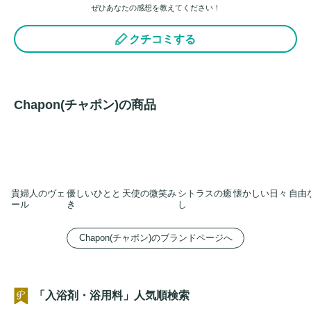
ぜひあなたの感想を教えてください！
クチコミする
Chapon(チャポン)の商品
貴婦人のヴェ
優しいひとと
天使の微笑み
シトラスの癒
懐かしい日々
自由
ール
き
し
Chapon(チャポン)のブランドページへ
「入浴剤・浴用料」人気順検索