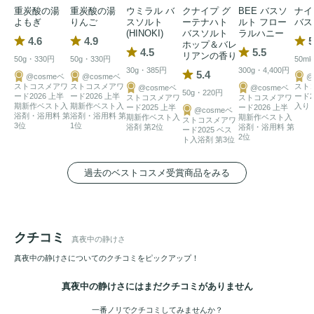
重炭酸の湯
重炭酸の湯
ウミラル バ
クナイプ グ
BEE バスソ
ナイ
よもぎ
りんご
スソルト
ーテナハト
ルト フロー
バス
(HINOKI)
バスソルト
ラルハニー
4.6
4.9
5
ホップ＆バレ
4.5
5.5
リアンの香り
50g・330円
50g・330円
50ml
30g・385円
300g・4,400円
5.4
@cosmeベ
@cosmeベ
@
ストコスメアワ
ストコスメアワ
スト
@cosmeベ
@cosmeベ
50g・220円
ード2026 上半
ード2026 上半
ード2
ストコスメアワ
ストコスメアワ
期新作ベスト入
期新作ベスト入
入り
ード2025 上半
ード2026 上半
@cosmeベ
浴剤・浴用料 第
浴剤・浴用料 第
期新作ベスト入
期新作ベスト入
ストコスメアワ
3位
1位
浴剤 第2位
浴剤・浴用料 第
ード2025 ベス
2位
ト入浴剤 第3位
過去のベストコスメ受賞商品をみる
クチコミ
真夜中の静けさ
真夜中の静けさについてのクチコミをピックアップ！
真夜中の静けさにはまだクチコミがありません
一番ノリでクチコミしてみませんか？