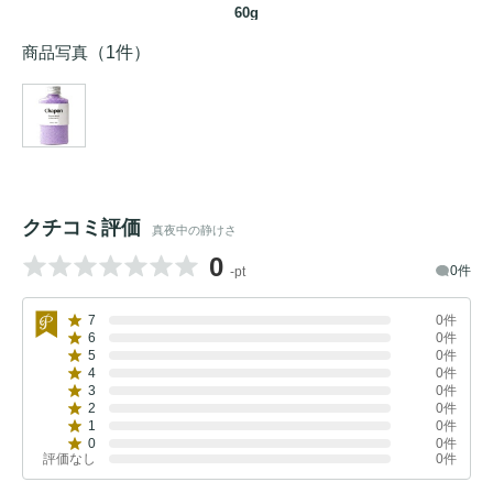
60g
商品写真
（1件）
クチコミ評価
真夜中の静けさ
0
0件
-pt
7
0件
6
0件
5
0件
4
0件
3
0件
2
0件
1
0件
0
0件
評価なし
0件