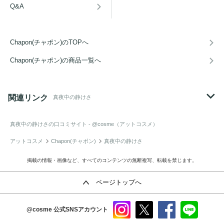
Q&A
Chapon(チャポン)のTOPへ
Chapon(チャポン)の商品一覧へ
関連リンク
真夜中の静けさ
真夜中の静けさ
の口コミサイト - @cosme（アットコスメ）
アットコスメ
Chapon(チャポン)
真夜中の静けさ
掲載の情報・画像など、すべてのコンテンツの無断複写、転載を禁じます。
ページトップへ
@cosme
公式SNSアカウント
instag
x
faceb
line