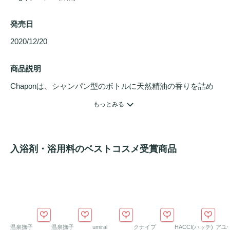
発売日
2020/12/20 
商品説明
Chaponは、シャンパン型のボトルに天然精油の香りを詰め
込んだ
セルフケア
バスソルトです。「真夜中の静けさ」は、
もっとみる
毎日のバスタイムを香りで楽しむためのブレンドです。香り
のテーマは「おやすみ前にくつろぎのひとときを」。真正ラ
ベンダー、オレンジスイート、ベルガモット、マジョラム、
入浴剤・浴用料のベストコスメ受賞商品
イランイランを中心にした香りです。いつものお風呂時間
に、香りを選ぶ楽しさを添えます。
香り名：真夜中の静けさ。テーマ：おやすみ前にくつろぎの
ひとときを。ブレンド：真正ラベンダー、オレンジスイー
ト、ベルガモット、マジョラム、イランイラン。
温泉撫子
温泉撫子
umiral
クナイプ
HACCI(ハッチ)
アユ