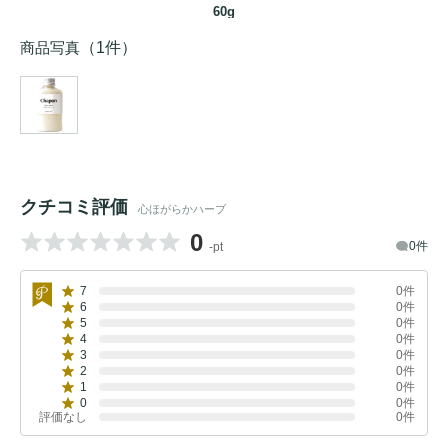
60g
商品写真
（1件）
クチコミ評価
心ほがらかハーブ
0
0件
-pt
7
0件
6
0件
5
0件
4
0件
3
0件
2
0件
1
0件
0
0件
評価なし
0件