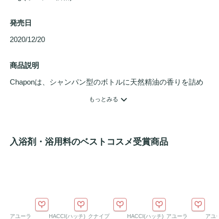
発売日
2020/12/20 
商品説明
Chaponは、シャンパン型のボトルに天然精油の香りを詰め
込んだ
セルフケア
バスソルトです。「心ほがらか
ハーブ
」
もっとみる
は、毎日のバスタイムを香りで楽しむためのブレンドです。
香りのテーマは「お風呂タイムは心を解放する時間」。フェ
ンネル、ローズマリー、ベルガモット、レモン、ゼラニウム
入浴剤・浴用料のベストコスメ受賞商品
を中心にした香りです。いつものお風呂時間に、香りを選ぶ
楽しさを添えます。
香り名：心ほがらか
ハーブ
。テーマ：お風呂タイムは心を解
放する時間。ブレンド：フェンネル、ローズマリー、ベルガ
モット、レモン、ゼラニウム。
アユーラ
HACCI(ハッチ)
クナイプ
HACCI(ハッチ)
アユーラ
アユ