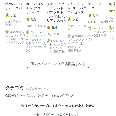
薬用ハーバル
BEE バスソ
クナイプ グ
トリートメン
ナイトリート
蓬香
ホットスパ
ルト フロー
ーテナハト
ト BEE バス
バス
5
ラルハニー
バスソルト
エッセンス
5.2
5.4
ホップ＆バレ
40g
5.5
5.2
リアンの香り
264
30g(1回分)・
50ml(J)・638円
385円
300g・4,400円
250mL・7,700
5.4
@
@cosmeベ
円
スト
@cosmeベ
ストコスメアワ
@cosmeベ
50g・220円
ード2
ストコスメアワ
ード2025 殿堂
ストコスメアワ
@cosmeベ
ト入
ード2025 ベス
入り
ード2026 上半
ストコスメアワ
@cosmeベ
ト入浴剤 第2位
期新作ベスト入
ード2025 上半
ストコスメアワ
浴剤・浴用料 第
期新作ベスト入
ード2025 ベス
2位
浴剤 第1位
ト入浴剤 第3位
過去のベストコスメ受賞商品をみる
クチコミ
心ほがらかハーブ
心ほがらかハーブについてのクチコミをピックアップ！
心ほがらかハーブにはまだクチコミがありません
一番ノリでクチコミしてみませんか？