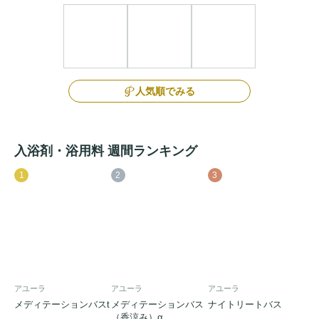
人気順でみる
入浴剤・浴用料 週間ランキング
1
2
3
アユーラ
アユーラ
アユーラ
メディテーションバスt
メディテーションバス
ナイトリートバス
（香涼み）α