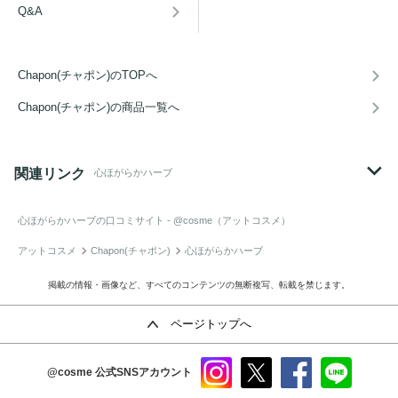
Q&A
Chapon(チャポン)のTOPへ
Chapon(チャポン)の商品一覧へ
関連リンク
心ほがらかハーブ
心ほがらかハーブ
の口コミサイト - @cosme（アットコスメ）
アットコスメ
Chapon(チャポン)
心ほがらかハーブ
掲載の情報・画像など、すべてのコンテンツの無断複写、転載を禁じます。
ページトップへ
@cosme
公式SNSアカウント
instag
x
faceb
line