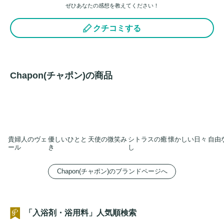
ぜひあなたの感想を教えてください！
クチコミする
Chapon(チャポン)の商品
貴婦人のヴェ
優しいひとと
天使の微笑み
シトラスの癒
懐かしい日々
自由
ール
き
し
Chapon(チャポン)のブランドページへ
「入浴剤・浴用料」人気順検索