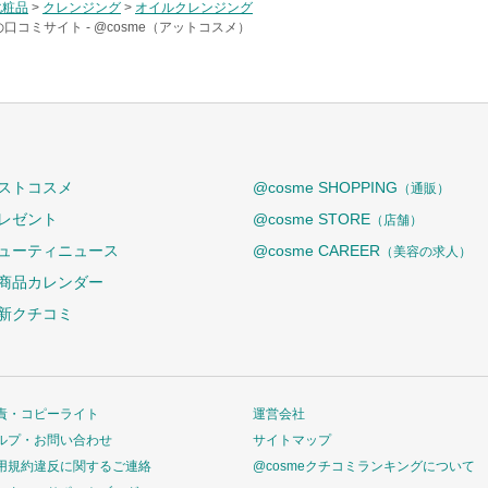
化粧品
>
クレンジング
>
オイルクレンジング
の口コミサイト -
@cosme（アットコスメ）
ストコスメ
@cosme SHOPPING
（通販）
レゼント
@cosme STORE
（店舗）
ューティニュース
@cosme CAREER
（美容の求人）
商品カレンダー
新クチコミ
責・コピーライト
運営会社
ルプ・お問い合わせ
サイトマップ
用規約違反に関するご連絡
@cosmeクチコミランキングについて