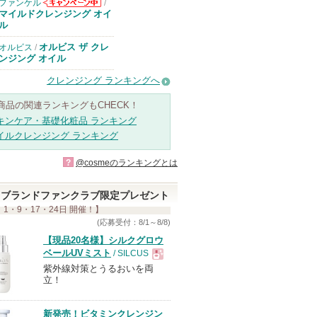
ファンケル
/
ファンケルから
マイルドクレンジング オイ
のお知らせがあ
ル
ります
オルビス ザ クレ
オルビス
/
ンジング オイル
クレンジング ランキングへ
商品の関連ランキングもCHECK！
キンケア・基礎化粧品 ランキング
イルクレンジング ランキング
?
@cosmeのランキングとは
ブランドファンクラブ限定プレゼント
 1・9・17・24日 開催！】
(応募受付：8/1～8/8)
【現品20名様】シルクグロウ
ベールUVミスト
/ SILCUS
紫外線対策とうるおいを両
現
立！
品
新発売！ビタミンクレンジン