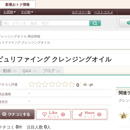
新着おトク情報
お買物
その他
カテゴリ一覧
ベストコスメ
ング クレンジングオイル 商品情報
ュリファイング クレンジングオイル
ピュリファイング クレンジングオイル
・動画
Q&A
ブログ
(0)
(0)
(0)
0
-pt
クチコミ評価
-
関連
税込価格
クレン
-
発売日
Like
Have
0
0
気になる
もってる
クチコミする
0
0
クチコミ
件
注目人数
人