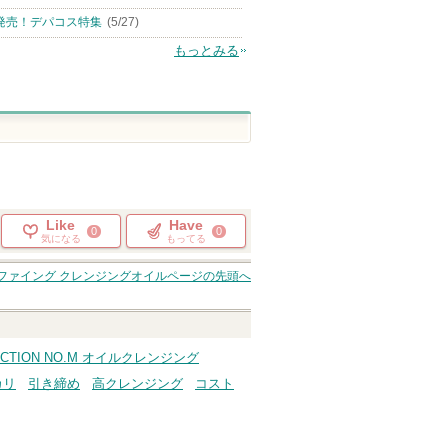
発売！デパコス特集
(5/27)
もっとみる
Like
Have
0
0
気になる
もってる
ファイング クレンジングオイル
ページの先頭へ
SECTION NO.M オイルクレンジング
カリ
引き締め
高クレンジング
コスト