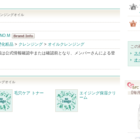
レンジングオイル
 NO.M
MEDI
礎化粧品
>
クレンジング
>
オイルクレンジング
この
SECTION
報は公式情報確認中または確認前となり、メンバーさんによる登
ス
NO.M
オ
BrandInfo
ングオイル
【毎月
毛穴ケア トナー
エイジング保湿クリ
ーム