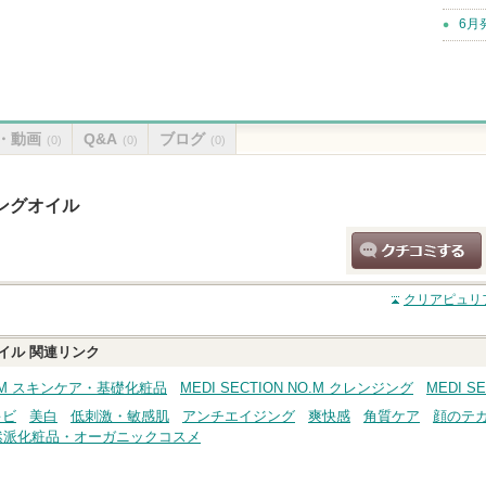
6月
・動画
Q&A
ブログ
(0)
(0)
(0)
ングオイル
クチコミする
クリアピュリ
イル
関連リンク
NO.M スキンケア・基礎化粧品
MEDI SECTION NO.M クレンジング
MEDI 
キビ
美白
低刺激・敏感肌
アンチエイジング
爽快感
角質ケア
顔のテ
然派化粧品・オーガニックコスメ