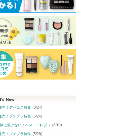
t's New
発売！デパコス特集
(6/24)
発売！プチプラ特集
(6/24)
線に負けない！ベストイレブン
(6/10)
発売！プチプラ特集
(5/28)