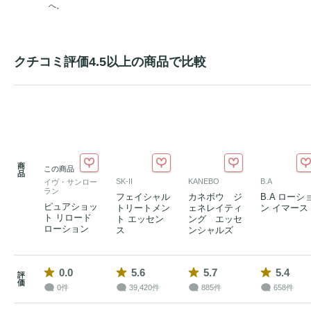
へ。
クチコミ評価4.5以上の商品で比較
商
この商品
品
SK-II
KANEBO
B.A
イヴ・サンロー
ラン
フェイシャル
カネボウ ジ
B.A ローシ
ピュアショッ
トリートメン
ェネレイティ
ン イマース
ト リロード
ト エッセン
ング エッセ
ローション
ス
ンシャルズ
0.0
5.6
5.7
5.4
評
価
0件
39,420件
885件
658件