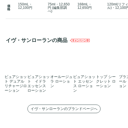
150mL・
75ml・12,650
168mL・
120ml(リフ
価
12,100円
円 (編集部調
12,650円
ル)・12,100
格
べ)
イヴ・サンローランの商品
ピュアショッ
ピュアショッ
オールージュ
ピュアショッ
トップ シー
ブラ
ト デュアル
ト イドラ
ラ ローショ
ト エッセン
クレット ロ
ール
リチャージロ
エッセンス
ン
ス ローショ
ーション
ョン
ーション
ローション
ン
イヴ・サンローランのブランドページへ