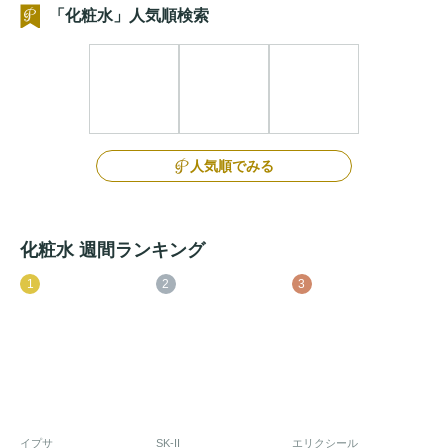
「化粧水」人気順検索
人気順でみる
化粧水 週間ランキング
1
2
3
イプサ
SK-II
エリクシール