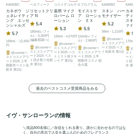
KANEBO
ベネフィーク
コスメデコルテ
d プログラム
KANEBO
KAN
カネボウ ジ
リセットクリ
薬用 マイク
モイストケ
スキン ハー
カネ
ェネレイティ
ア N
ロバーム ロ
ア ローショ
モナイザー
ディ
ング エッセ
ーション
ン ＥＸ
スキ
5.4
5.2
ンシャルズ
ァイ
5.3
5.5
180ml(レフィ
38ml・1,210円
5.7
5
ル)・3,300円
150ml・4,070円
110ml(レフィ
@cosmeベ
(編集部調べ)
ル)・2,860円
168mL・12,650
170m
ストコスメアワ
@cosmeベ
円
@cosmeベ
ード2025 ベス
ストコスメアワ
@cosmeベ
@
ストコスメアワ
ト化粧水 第1位
ード2025 ベス
ストコスメアワ
@cosmeベ
スト
ード2025 ベス
トミスト状スキ
ード2026 上半
ストコスメアワ
ード2
ト拭き取り化粧
ンケア 第2位
期新作コスメ 総
ード2026 上半
ト拭
水 第1位
合大賞
期新作ベスト化
水 第
粧水 第2位
過去のベストコスメ受賞商品をみる
イヴ・サンローランの情報
＼現品800名様に／自信をくれる香り。誰かに合わせるのではな
く、自分の意志で人生を選ぶ人のためのフレグランス