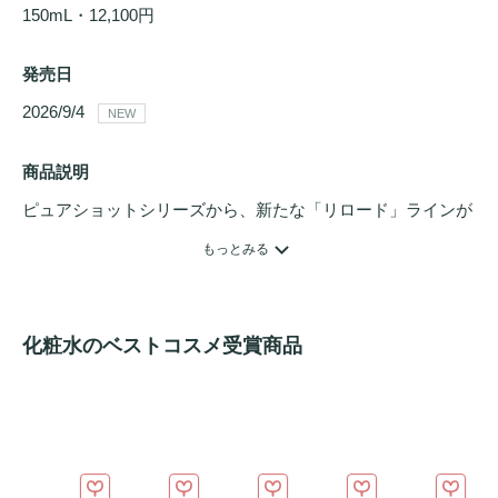
150mL・12,100円
発売日
2026/9/4 
NEW
商品説明
ピュアショットシリーズから、新たな「リロード」ラインが
誕生。​

もっとみる
2026年9月4日（金）全国発売

2026年8月26日（水）公式オンラインブティック・表参道フ
化粧水のベストコスメ受賞商品
ラッグシップブティック先行発売