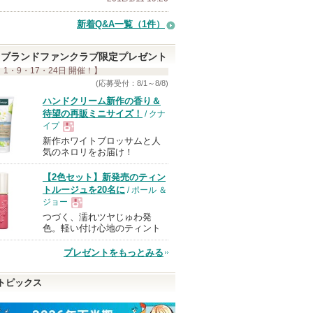
新着Q&A一覧（1件）
ブランドファンクラブ限定プレゼント
 1・9・17・24日 開催！】
(応募受付：8/1～8/8)
ハンドクリーム新作の香り＆
待望の再販ミニサイズ！
/ クナ
イプ
新作ホワイトブロッサムと人
現
気のネロリをお届け！
【2色セット】新発売のティン
品
トルージュを20名に
/ ポール ＆
ジョー
つづく、濡れツヤじゅわ発
現
色。軽い付け心地のティント
プレゼントをもっとみる
品
トピックス