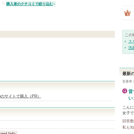
購入者のクチコミで絞り込む
この
ス
洗
最新の
百香草
昔
ム)のサイトで購入（PR）
い
こんに
女子で
回答数
私も知