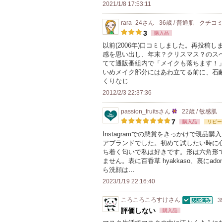
メ
2021/1/8 17:53:11
ン
rara_24
さん
36歳 / 普通肌
クチコ
バ
3
購入品
ー
以前(2006年)口コミしました。再投稿
に
感を思い出し、年末？クリスマス？のス
お
てて通販番組内で「メイクも落ちます！
いめメイク部分にはあわ立てる前に、石
気
くりなじ…
に
2012/2/3 22:37:36
入
り
passion_fruits
さん
22歳 / 敏感肌
25
登
7
購入品
リピー
人
録
Instagramでの懸賞をきっかけで現
アブランドでした。初めて試したい時に
以
さ
ち着く匂いで私は好きです。形は六角形で
上
れ
ません。表に百香草 hyakkaso、裏に
の
て
ら洗顔は…
メ
い
2023/1/19 22:16:40
ン
ま
ころころころすけ
さん
3
バ
す
認証済
評価しない
購入品
ー