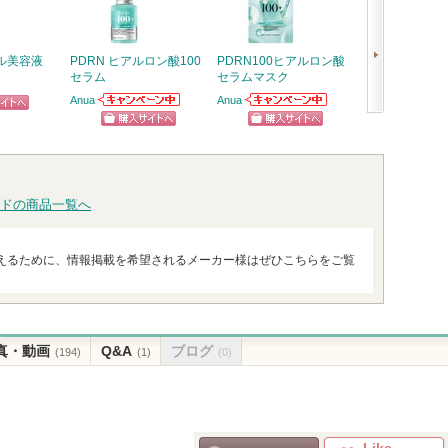
ル美容液
PDRN ヒアルロン酸100
PDRN100ヒアルロン酸
オルビス ザ ク
セラム
セラムマスク
グ オイル
Anua
Anua
オルビス
Anuaからのお知
Anuaからのお知
ピン
次
らせがあります
らせがあります
ショッピン
ショッピン
ショッ
トへ
へ
グサイトへ
グサイトへ
グサイ
ドの商品一覧へ
えるために、情報掲載を希望されるメーカー様はぜひこちらをご覧
真・動画
Q&A
ブログ
(194)
(1)
(0)