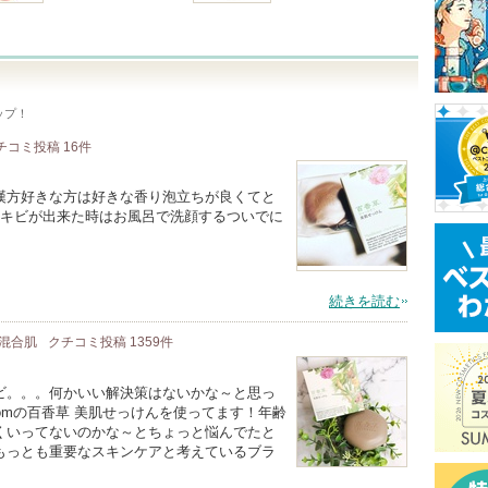
ップ！
チコミ投稿
16
件
漢方好きな方は好きな香り泡立ちが良くてと
ニキビが出来た時はお風呂で洗顔するついでに
続きを読む
/ 混合肌
クチコミ投稿
1359
件
ビ。。。何かいい解決策はないかな～と思っ
omの百香草 美肌せっけんを使ってます！年齢
くいってないのかな～とちょっと悩んでたと
もっとも重要なスキンケアと考えているブラ