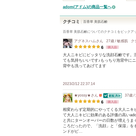
adom(アドム)の商品一覧へ
クチコミ
百香草 美肌石鹸
百香草 美肌石鹸
についてのクチコミをピックア
アグネスハム
さん
27歳 / 敏感肌
ク
6
購入品
大人ニキビにピッタリな洗顔石鹸です。
ても気持ちいいです♪もっちり泡背中に
背中も洗ってあげてます
2023/2/12 22:37:14
★yossy★
さん
37歳 
認証済
50
6
購入品
人
相変わらず定期的にやってくる大人ニキ
て大人ニキビに効果のある評価の高いad
以
と共にターンオーバーの日数が増えうま
上
ころだったので、「洗顔」と「保湿」を
の
ンドがピ…