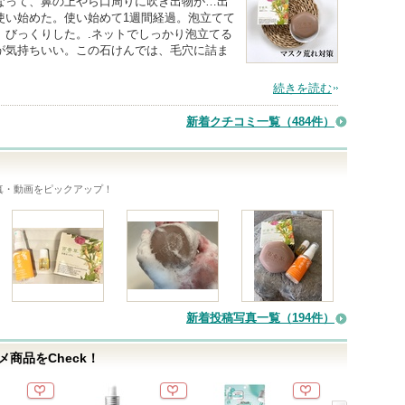
なって、鼻の上やら口周りに吹き出物が…出
使い始めた。使い始めて1週間経過。泡立てて
、びっくりした。.ネットでしっかり泡立てる
が気持ちいい。この石けんでは、毛穴に詰ま
続きを読む
新着クチコミ一覧
（484件）
真・動画をピックアップ！
新着投稿写真一覧（194件）
商品をCheck！