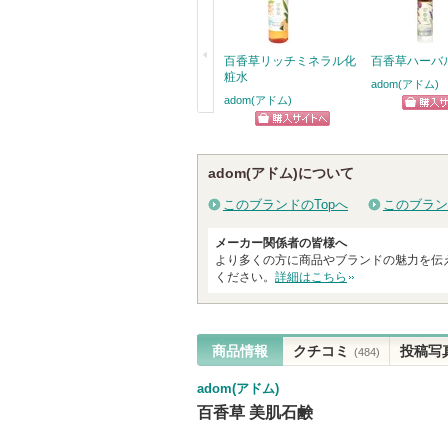
百香草リッチミネラル化
百香草ハーバ
粧水
adom(アドム)
adom(アドム)
ショッ
戻
ショッピン
グサイ
る
グサイトへ
adom(アドム)について
このブランドのTopへ
このブラン
メーカー関係者の皆様へ
より多くの方に商品やブランドの魅力を伝
ください。
詳細はこちら
商品情報
クチコミ
投稿写
(484)
adom(アドム)
百香草 美肌石鹸