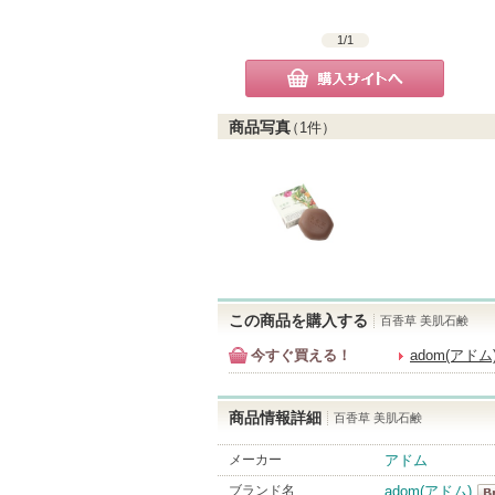
1
/
1
購入サイトへ
商品写真
（
1
件）
この商品を購入する
百香草 美肌石鹸
今すぐ買える！
adom(アド
商品情報詳細
百香草 美肌石鹸
メーカー
アドム
ブランド名
adom(アドム)