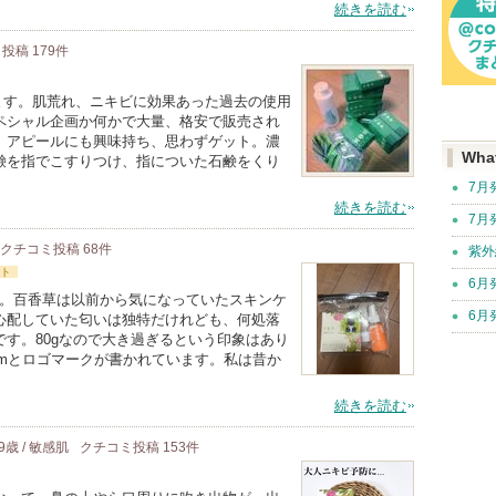
続きを読む
ミ投稿
179
件
します。肌荒れ、ニキビに効果あった過去の使用
ペシャル企画か何かで大量、格安で販売され
」アピールにも興味持ち、思わずゲット。濃
Wha
鹸を指でこすりつけ、指についた石鹸をくり
7月
続きを読む
7月
クチコミ投稿
68
件
紫外
ト
6月
品購入。百香草は以前から気になっていたスキンケ
6月
心配していた匂いは独特だけれども、何処落
す。80gなので大き過ぎるという印象はあり
adomとロゴマークが書かれています。私は昔か
続きを読む
9歳 / 敏感肌
クチコミ投稿
153
件