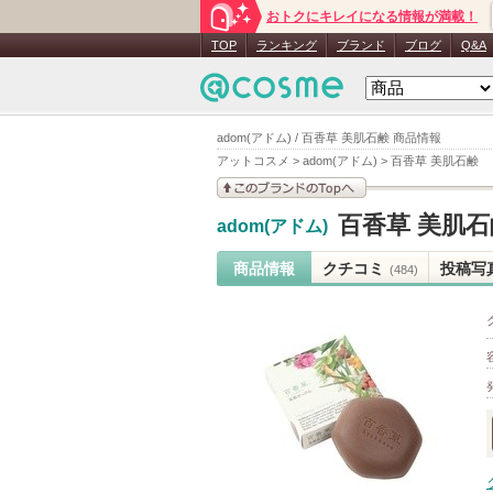
おトクにキレイになる情報が満載！
TOP
ランキング
ブランド
ブログ
Q&A
adom(アドム) / 百香草 美肌石鹸 商品情報
アットコスメ
>
adom(アドム)
>
百香草 美肌石鹸
このブランドの情報を
百香草 美肌石
adom(アドム)
見る
商品情報
クチコミ
投稿写
(484)