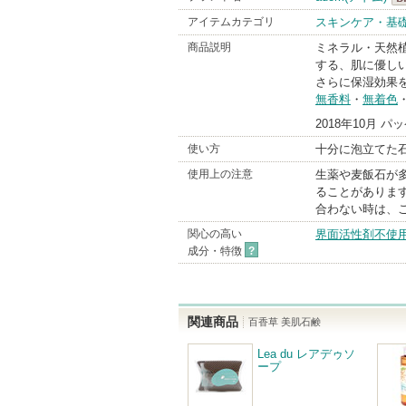
a
アイテムカテゴリ
スキンケア・基
Br
商品説明
ミネラル・天然
する、肌に優し
さらに保湿効果
無香料
・
無着色
2018年10月
使い方
十分に泡立てた
使用上の注意
生薬や麦飯石が
ることがありま
合わない時は、
関心の高い
界面活性剤不使
成分・特徴
?
関連商品
百香草 美肌石鹸
Lea du レアデゥソ
ープ