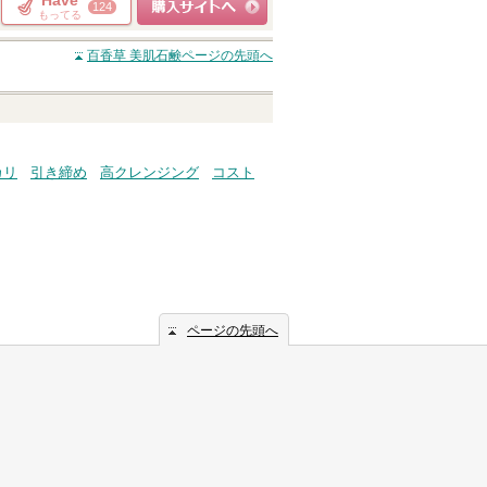
Have
124
もってる
ショッピングサイト
百香草 美肌石鹸
ページの先頭へ
へ
カリ
引き締め
高クレンジング
コスト
ページの先頭へ