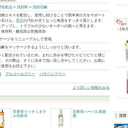
dom(アドム)
礎化粧品
>
洗顔料
>
洗顔石鹸
andInfo
植物エキスを配合し、使用し続けることで肌本来の力をサポート
い石けん。
毛穴
の汚れや古くなった角質をすっきり落とします。
をアップし、トラブルの少ないすべすべの肌へと導きます。
【毎月
・保存料・酸化防止剤無添加
 パッケージをリニューアルして登場。
石鹸をマッサージするようにしっかりと洗います。
多く配合されているため、まれに赤みを帯びたりピリピリと感じ
す。その際は、すぐに冷水で洗い流し冷やしてください。お肌に
ご使用をお控え下さい。
用
アルコールフリー
パラベンフリー
より詳しい情報をみる
百香草リッチミネラ
百香草ハーバル美容
ル化粧水
液
注目