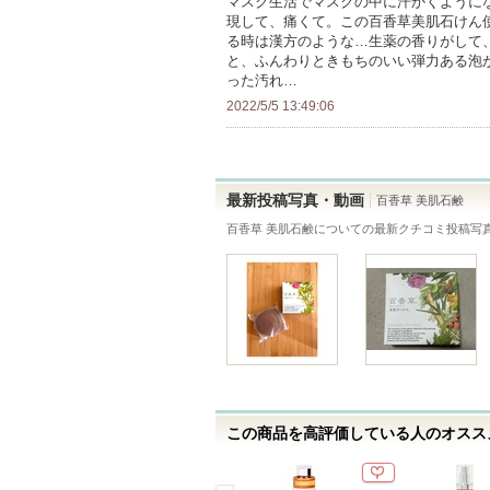
マスク生活でマスクの中に汗かくように
に
現して、痛くて。この百香草美肌石けん
お
る時は漢方のような…生薬の香りがして
と、ふんわりときもちのいい弾力ある泡
気
った汚れ…
に
2022/5/5 13:49:06
入
り
登
録
最新投稿写真・動画
百香草 美肌石鹸
さ
百香草 美肌石鹸
についての最新クチコミ投稿写
れ
て
い
ま
す
この商品を高評価している人のオススメ