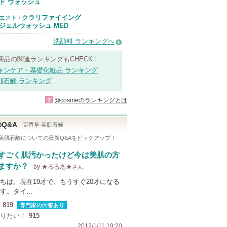
のお知らせがあ
ド ウォッシュ
ります
クラリファイイング
エスト
/
ジェルウォッシュ MED
洗顔料 ランキングへ
商品の関連ランキングもCHECK！
キンケア・基礎化粧品 ランキング
顔石鹸 ランキング
?
@cosmeのランキングとは
Q&A
百香草 美肌石鹸
 美肌石鹸
についての最新Q&Aをピックアップ！
すごく肌汚かったけど今は美肌の方
ますか？
by ★るるあ★
さん
ちは。現在19才で、もうすぐ20才になる
す。タイ…
819
専門家の回答あり
りたい！
915
2012/1/11 19:20