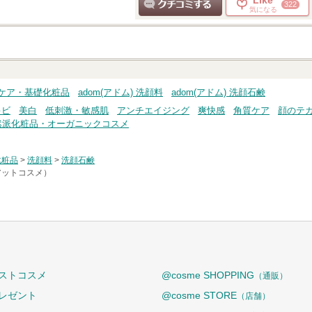
Like
322
気になる
クチコミする
キンケア・基礎化粧品
adom(アドム) 洗顔料
adom(アドム) 洗顔石鹸
キビ
美白
低刺激・敏感肌
アンチエイジング
爽快感
角質ケア
顔のテ
然派化粧品・オーガニックコスメ
化粧品
>
洗顔料
>
洗顔石鹸
（アットコスメ）
ストコスメ
@cosme SHOPPING
（通販）
レゼント
@cosme STORE
（店舗）