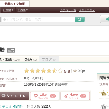
新着おトク情報
お買物
その他
カテゴリ一覧
ベストコスメ
鹸
公式
真・動画
Q&A
ブログ
(194)
(1)
(0)
5.8
0.0pt
クチコミ評価
80g・3,080円
関連
容量・税込価格
洗顔料
1999/9/1 (2018年10月追加発売)
発売日
Like
Have
322
124
気になる
もってる
クチコミする
484
322
クチコミ
件
注目人数
人