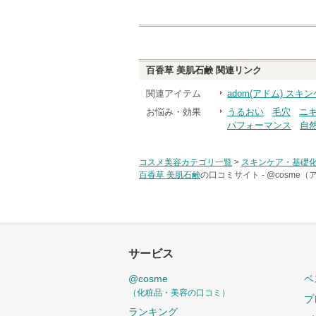
百香草 美肌石鹸
関連リンク
関連アイテム
adom(アドム) ス
お悩み・効果
うるおい
毛穴
ニ
パフォーマンス
自
コスメ美容カテゴリ一覧
>
スキンケア・基礎
百香草 美肌石鹸
の口コミサイト -
@cosme
サービス
@cosme
ベ
（化粧品・美容の口コミ）
プ
ランキング