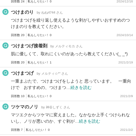
回答数 24
私もしりたい！ 0
2024/12/16
つけまのり
by ねね4744 さん
つけまつげを繰り返し使えるような剥がしやすいおすすめのつ
けまのりを教えてください。
回答数 20
私もしりたい！ 0
2024/10/14
つけまつげ接着剤
by メルティモカ さん
肌に優しくて、取れにくいのがあったら教えてください(_ _*)
回答数 20
私もしりたい！ 1
2021/2/19
つけまつげ
by メルティ☆*° さん
一重まぶたで、つけまつげをしようと 思っています。 一重向
けで おすすめの、つけまつ…
続きを読む
回答数 10
私もしりたい！ 0
2021/2/9
ツケマのノリ
by 神谷しずく さん
マツエクからツケマに変えました。なかなか上手くつけられな
いし、ノリが悪いのか、すぐ剥が…
続きを読む
回答数 7
私もしりたい！ 0
2021/2/2