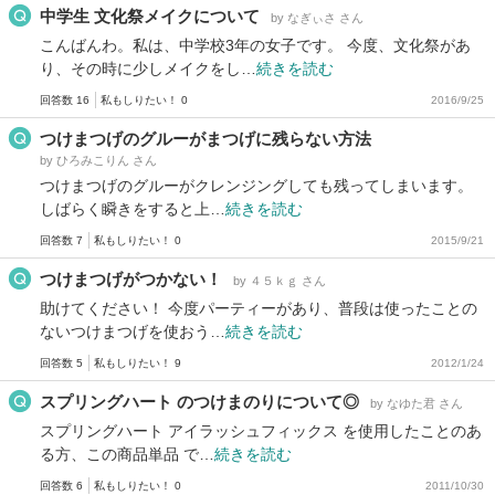
中学生 文化祭メイクについて
by なぎぃさ さん
こんばんわ。私は、中学校3年の女子です。 今度、文化祭があ
り、その時に少しメイクをし…
続きを読む
回答数 16
私もしりたい！ 0
2016/9/25
つけまつげのグルーがまつげに残らない方法
by ひろみこりん さん
つけまつげのグルーがクレンジングしても残ってしまいます。
しばらく瞬きをすると上…
続きを読む
回答数 7
私もしりたい！ 0
2015/9/21
つけまつげがつかない！
by ４５ｋｇ さん
助けてください！ 今度パーティーがあり、普段は使ったことの
ないつけまつげを使おう…
続きを読む
回答数 5
私もしりたい！ 9
2012/1/24
スプリングハート のつけまのりについて◎
by なゆた君 さん
スプリングハート アイラッシュフィックス を使用したことのあ
る方、この商品単品 で…
続きを読む
回答数 6
私もしりたい！ 0
2011/10/30