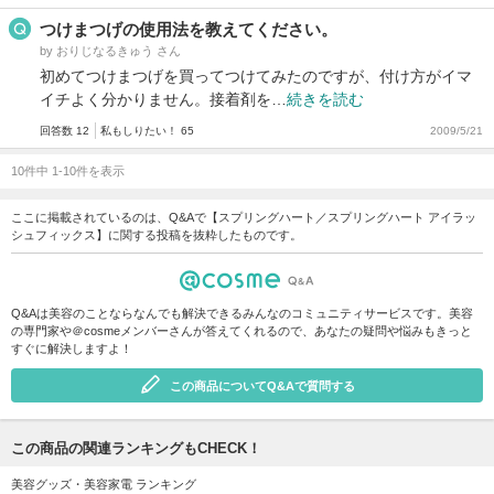
つけまつげの使用法を教えてください。
by おりじなるきゅう さん
初めてつけまつげを買ってつけてみたのですが、付け方がイマ
イチよく分かりません。接着剤を…
続きを読む
回答数 12
私もしりたい！ 65
2009/5/21
10件中 1-10件を表示
ここに掲載されているのは、Q&Aで【スプリングハート／スプリングハート アイラッ
シュフィックス】に関する投稿を抜粋したものです。
Q&Aは美容のことならなんでも解決できるみんなのコミュニティサービスです。美容
の専門家や＠cosmeメンバーさんが答えてくれるので、あなたの疑問や悩みもきっと
すぐに解決しますよ！
この商品についてQ&Aで質問する
この商品の関連ランキングもCHECK！
美容グッズ・美容家電 ランキング