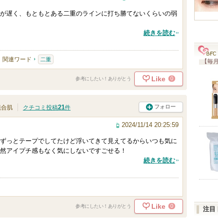
が遅く、もともとある二重のラインに打ち勝てないくらいの弱
続きを読む
関連ワード
二重
【毎月
Like
0
参考にしたい！ありがとう
21
フォロー
混合肌
クチコミ投稿
件
2024/11/14 20:25:59
ずっとテープでしてたけど浮いてきて見えてるからいつも気に
然アイプチ感もなく気にしないですごせる！
続きを読む
Like
0
参考にしたい！ありがとう
注目