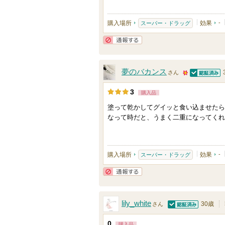
の
メ
購入場所
効果
-
スーパー・ドラッグ
ン
バ
通報する
ー
に
夢のバカンス
さん
認証済
お
5
3
購入品
気
0
に
塗って乾かしてグイッと食い込ませたら
人
なって時だと、うまく二重になってくれ
入
以
り
上
登
の
購入場所
効果
-
スーパー・ドラッグ
録
メ
さ
ン
通報する
れ
バ
て
ー
lily_white
30歳
さん
い
認証済
に
0
ま
購入品