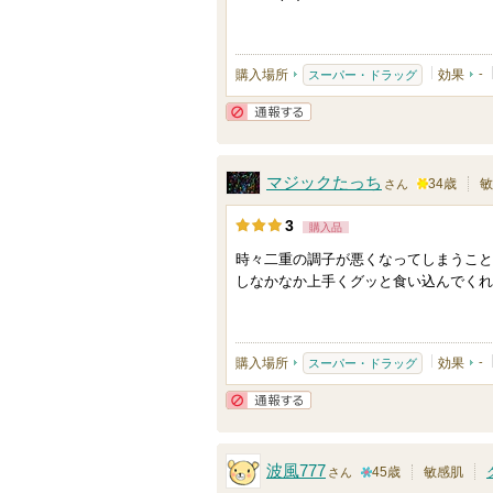
以
り
上
登
の
購入場所
効果
-
スーパー・ドラッグ
録
メ
さ
ン
通報する
れ
バ
て
ー
マジックたっち
34歳
敏
さん
い
に
1
3
ま
購入品
お
0
す
気
時々二重の調子が悪くなってしまうこと
0
しなかなか上手くグッと食い込んでくれ
に
人
入
以
り
上
購入場所
効果
-
スーパー・ドラッグ
登
の
録
メ
通報する
さ
ン
れ
バ
波風777
45歳
敏感肌
さん
て
ー
1