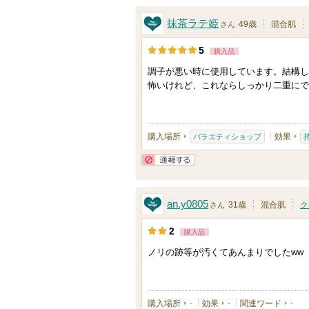
抹茶ラテ姫
49歳
混合肌
さん
5
購入品
調子が悪い時に使用しています。結構し
怖いけれど、これならしっかり二重にで
購入場所
効果
バラエティショップ
通報する
an.y0805
31歳
混合肌
ク
さん
2
購入品
ノリの跡等が汚くてあんまりでしたww
購入場所
-
効果
-
関連ワード
-