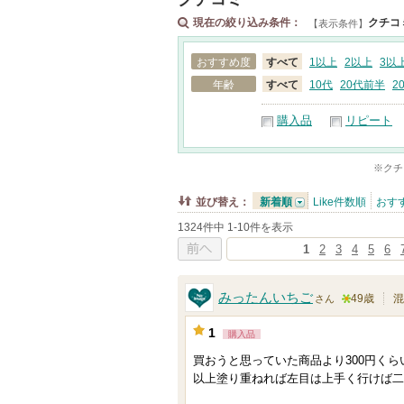
現在の絞り込み条件：
クチコ
【表示条件】
おすすめ度
すべて
1以上
2以上
3以
年齢
すべて
10代
20代前半
2
購入品
リピート
※クチ
並び替え：
新着順
Like件数順
おす
1324件中 1-10件を表示
1
2
3
4
5
6
前へ
みったんいちご
49歳
混
さん
5
1
購入品
人
買おうと思っていた商品より300円く
以
以上塗り重ねれば左目は上手く行けば二
上