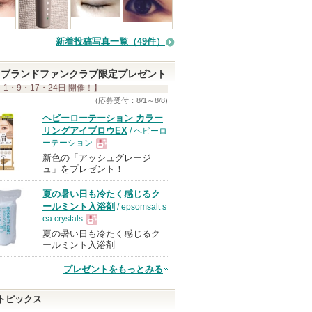
新着投稿写真一覧（49件）
ブランドファンクラブ限定プレゼント
 1・9・17・24日 開催！】
(応募受付：8/1～8/8)
ヘビーローテーション カラー
リングアイブロウEX
/ ヘビーロ
ーテーション
新色の「アッシュグレージ
現
ュ」をプレゼント！
夏の暑い日も冷たく感じるク
品
ールミント入浴剤
/ epsomsalt s
ea crystals
夏の暑い日も冷たく感じるク
現
ールミント入浴剤
プレゼントをもっとみる
品
トピックス