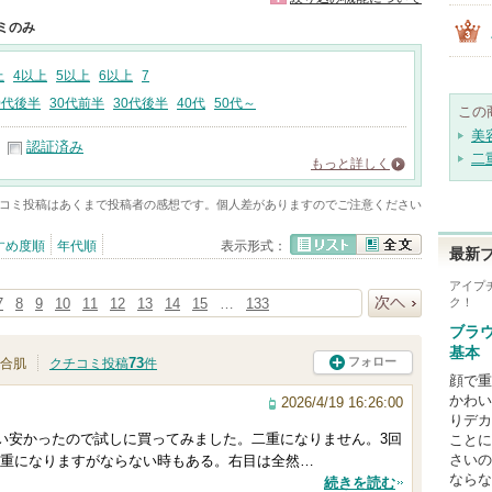
ミのみ
上
4以上
5以上
6以上
7
0代後半
30代前半
30代後半
40代
50代～
この
美
認証済み
二
もっと詳しく
コミ投稿はあくまで投稿者の感想です。個人差がありますのでご注意ください
すめ度順
年代順
表示形式：
最新
リスト
全文
アイプ
7
8
9
10
11
12
13
14
15
…
133
ク！
次へ
ブラ
基本
73
フォロー
合肌
クチコミ投稿
件
顔で重
かわい
2026/4/19 16:26:00
りデカ
らい安かったので試しに買ってみました。二重になりません。3回
ことに
さいの
重になりますがならない時もある。右目は全然…
ならな
続きを読む