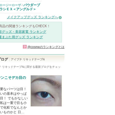
パウダーブ
ロージーローザ
/
ラシＥＸ＜アングルド＞
メイクアップグッズ ランキングへ
商品の関連ランキングもCHECK！
容グッズ・美容家電 ランキング
重まぶた用グッズ ランキング
?
@cosmeのランキングとは
ブログ
アイプチ リキッドテープN
チ リキッドテープN
に関する最新ブログをチェッ
ウンこそデカ目の
要なパーツは目！
いの基本はやっぱ
目！ でもかなしい
私は一重で目も小
で化粧でなんとか
いものかと 日…