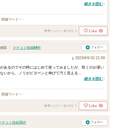
続きを読む
関連ワード
-
Like
0
参考にしたい！ありがとう
64
フォロー
感肌
クチコミ投稿
件
2023/6/9 02:21:50
があるのでその時にはじめて使ってみましたが、乾くのが遅い
ないから、ノリがビヨーンと伸びて汚く見える…
続きを読む
関連ワード
-
Like
0
参考にしたい！ありがとう
31
フォロー
クチコミ投稿
件