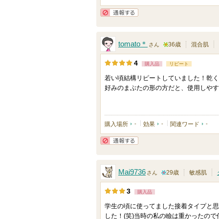
通報する
tomato＊
36歳
混合肌
さん
5
4
購入品
リピート
人
若い頃結構リピートしていました！乾く
以
好みのまぶたの形の方だと、使用しやす
上
の
メ
購入場所
-
効果
-
関連ワード
-
ン
バ
通報する
ー
に
Mai9736
29歳
敏感肌
さん
お
1
3
購入品
気
0
に
学生の頃に使ってました接着タイプと思
人
した！(笑)当時の私の瞼は重かったの
入