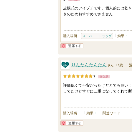
お
す
気
皮膜式のアイプチです。個人的には乾き
さのためおすすめできません...
に
入
り
購入場所
効果
-
スーパー・ドラッグ
登
録
通報する
さ
れ
りんたんたんたん
17歳
さん
て
7
い
購入品
ま
評価低くて不安だったけどとても良い！
してたけどすぐに二重になってくれて断
す
購入場所
-
効果
-
関連ワード
-
通報する