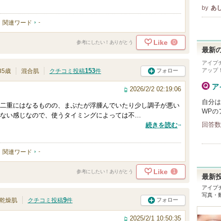
by
あ
関連ワード
-
Like
0
参考にしたい！ありがとう
最新の
アイプ
アップ
153
フォロー
35歳
混合肌
クチコミ投稿
件
ア
2026/2/2 02:19:06
自分は
二重にはなるものの、まぶたが浮腫んでいたり少し調子が悪い
WPの
ない感じなので、使うタイミングによっては不…
回答数
続きを読む
関連ワード
-
Like
1
参考にしたい！ありがとう
最新
アイプ
写真・
9
フォロー
乾燥肌
クチコミ投稿
件
2025/2/1 10:50:35