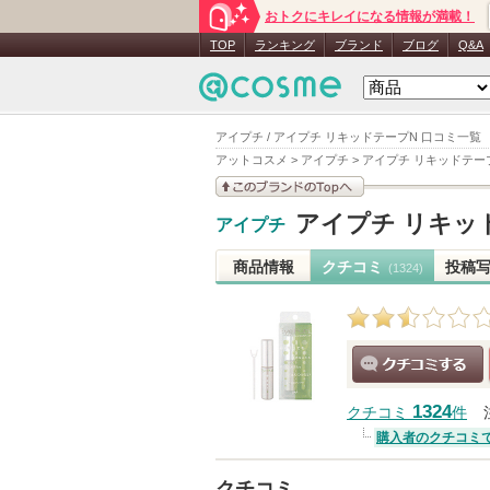
おトクにキレイになる情報が満載！
TOP
ランキング
ブランド
ブログ
Q&A
アイプチ / アイプチ リキッドテープN 口コミ一覧
アットコスメ
>
アイプチ
>
アイプチ リキッドテー
このブランドの情報を
アイプチ リキッ
アイプチ
見る
商品情報
クチコミ
投稿
(1324)
クチコミする
1324
クチコミ
件
購入者のクチコミ
クチコミ