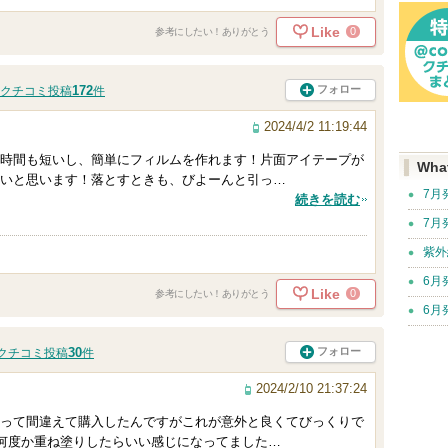
Like
0
参考にしたい！ありがとう
172
フォロー
クチコミ投稿
件
2024/4/2 11:19:44
時間も短いし、簡単にフィルムを作れます！片面アイテープが
Wha
いと思います！落とすときも、びよーんと引っ…
7月
続きを読む
7月
紫外
6月
Like
0
参考にしたい！ありがとう
6月
30
フォロー
クチコミ投稿
件
2024/2/10 21:37:24
って間違えて購入したんですがこれが意外と良くてびっくりで
で何度か重ね塗りしたらいい感じになってました…