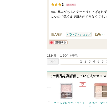
3
い
購入品
に
0
ま
お
瞼の厚みがあるとグッと持ち上げきれず
人
ないので乾くまで瞬きができなくてすご
す
気
以
に
上
入
の
購入場所
効果
-
バラエティショップ
り
メ
登
ン
通報する
録
バ
さ
ー
1324件中 1-10件を表示
れ
1
2
3
4
5
6
に
て
前へ
お
い
気
この商品を高評価している人のオススメ
ま
に
す
入
り
登
パールグロウハイライト
メリハリマス
録
ト