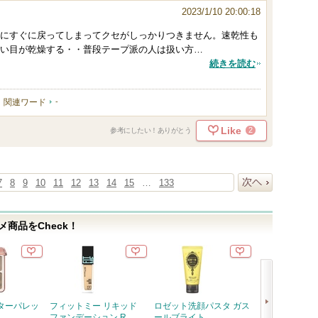
2023/1/10 20:00:18
にすぐに戻ってしまってクセがしっかりつきません。速乾性も
い目が乾燥する・・普段テープ派の人は扱い方…
続きを読む
関連ワード
-
Like
2
参考にしたい！ありがとう
7
8
9
10
11
12
13
14
15
…
133
次へ
商品をCheck！
ターパレッ
フィットミー リキッド
ロゼット洗顔パスタ ガス
ニキビ治療薬(
ファンデーション R
ールブライト