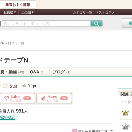
新着おトク情報
お買物
その他
カテゴリ一覧
ベストコスメ
プN
>
口コミ一覧
ドテープN
写真・動画
Q&A
ブログ
(49)
(18)
(1)
2.8
0.1pt
関連
Like
Have
991
192
気になる
もってる
メイク
991
注目人数
人
で絞り込む
?
絞り込み機能について