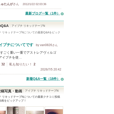
しゅたんが
さん
2012/1/22 02:03:36
最新ブログ一覧（1件）
Q&A
アイプチ リキッドテープN
チ リキッドテープN
についての最新Q&Aをピック
！
イプチについてです
by van0826
さん
すごく重い一重でアストレアヴィルゴ
アイプチを使…
32
私も知りたい！
2
2026/7/5 20:42
新着Q&A一覧（18件）
アイプチ リキッドテープN
投稿写真・動画
チ リキッドテープN
についての最新クチコミ投稿
動画をピックアップ！