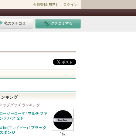
会員登録(無料)
ログイン
私のクチコミ
クチコミする
ランキング
アップグッズ ランキング
マルチファ
ロージーローザ
/
ンデパフ ２Ｐ
ブラック
＆be(アンドビー)
/
スポンジ
1位