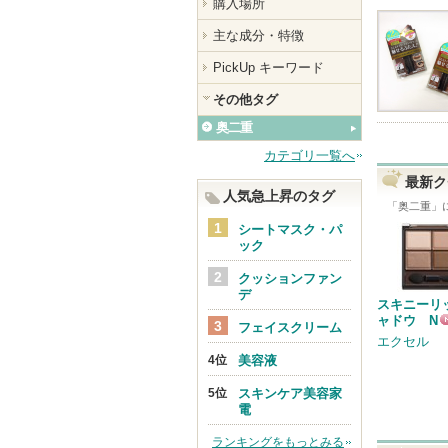
購入場所
主な成分・特徴
PickUp キーワード
その他タグ
奥二重
カテゴリ一覧へ
最新ク
人気急上昇のタグ
「
奥二重
」
シートマスク・パ
ック
クッションファン
デ
スキニーリ
ャドウ N
フェイスクリーム
エクセル
美容液
スキンケア美容家
電
ランキングをもっとみる