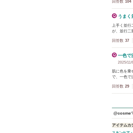
回答数
104
うまく
上手く並行
が、並行二
回答数
37
一色で
2025/11/
肌に色を乗
で、一色で
回答数
29
@cosm
アイテムカ
スキンケア