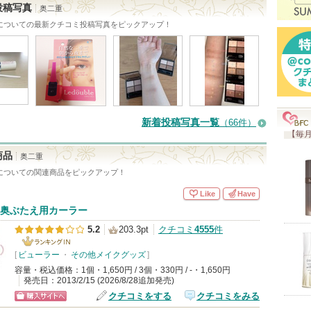
上
投稿写真
奥二重
の
についての最新クチコミ投稿写真をピックアップ！
メ
ン
バ
ー
に
新着投稿写真一覧
（66件）
お
【毎月
気
商品
奥二重
に
についての関連商品をピックアップ！
入
Like
Have
り
奥ぶたえ用カーラー
登
5.2
203.3pt
クチコミ
4555
件
録
[
ビューラー
ランキング
・
その他メイクグッズ
]
さ
容量・税込価格：1個・1,650円 / 3個・330円 / -・1,650円
IN
れ
発売日：2013/2/15 (2026/8/28追加発売)
て
クチコミをする
クチコミをみる
ショッピン