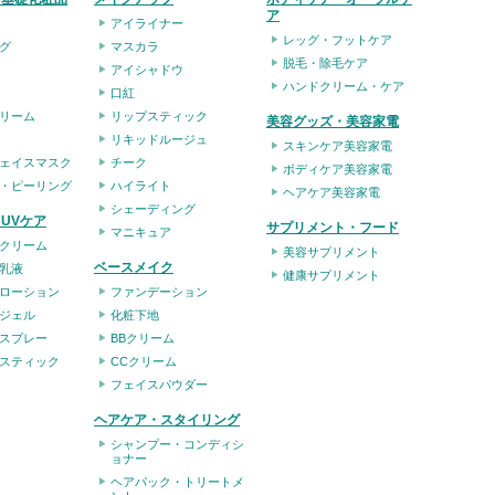
ア
アイライナー
レッグ・フットケア
グ
マスカラ
脱毛・除毛ケア
アイシャドウ
ハンドクリーム・ケア
口紅
リーム
リップスティック
美容グッズ・美容家電
リキッドルージュ
スキンケア美容家電
ェイスマスク
チーク
ボディケア美容家電
・ピーリング
ハイライト
ヘアケア美容家電
シェーディング
UVケア
サプリメント・フード
マニキュア
クリーム
美容サプリメント
ベースメイク
乳液
健康サプリメント
ローション
ファンデーション
ジェル
化粧下地
スプレー
BBクリーム
スティック
CCクリーム
フェイスパウダー
ヘアケア・スタイリング
シャンプー・コンディシ
ョナー
ヘアパック・トリートメ