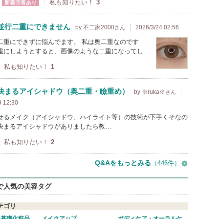
私も知りたい！
3
新着回答あり
並行二重にできません
by 不二家2000
2026/3/24 02:56
さん
二重にできずに悩んでます。 私は奥二重なのです
重にしようとすると、画像のような二重になってし…
私も知りたい！
1
決まるアイシャドウ（奥二重・瞼重め）
by ※ruka※
さん
9 12:30
せるメイク（アイシャドウ、ハイライト等）の技術が下手くそなの
決まるアイシャドウがありましたら教…
私も知りたい！
2
Q&Aをもっとみる
（446件）
eで人気の美容タグ
テゴリ
・基礎化粧品
メイクアップ
ボディケア・オーラルケ