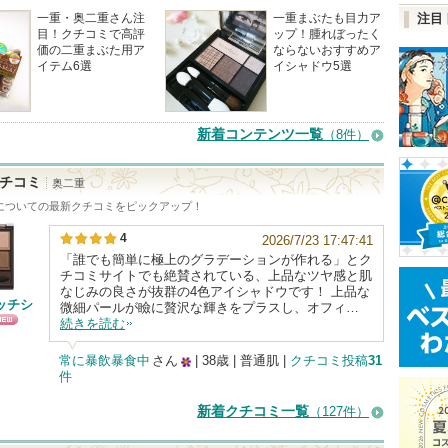
一重・奥二重さん注
一重まぶたも目力ア
注目
目！クチコミで高評
ップ！腫れぼったく
価の二重まぶた用ア
ならないおすすめア
イテム6選
イシャドウ5選
新着コンテンツ一覧
（8件）
チコミ
奥二重
についての最新クチコミをピックアップ！
4
2026/7/23 17:47:41
「誰でも簡単に極上のグラデーションが作れる」とク
チコミサイトでも絶賛されている、上品なツヤ感と肌
なじみの良さが抜群の4色アイシャドウです！ 上品な
ッチシ
微細パールが瞼に贅沢な輝きをプラスし、オフィ…
続きを読む
NEW
常に暴飲暴食中
さん
| 38歳 | 普通肌 |
クチコミ投稿
31
件
25
人
新着クチコミ一覧
（127件）
以