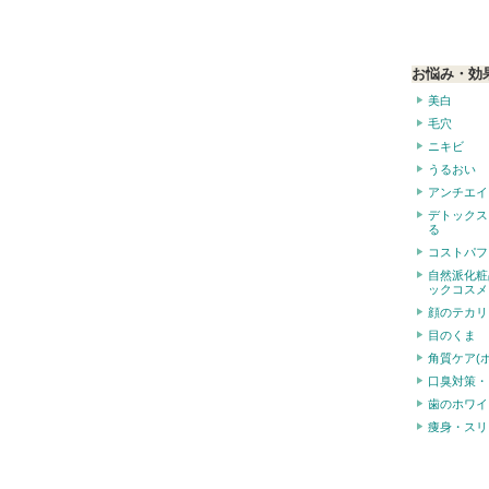
お悩み・効
美白
毛穴
ニキビ
うるおい
アンチエイ
デトックス
る
コストパフ
自然派化粧
ックコスメ
顔のテカリ
目のくま
角質ケア(
口臭対策・
歯のホワイ
痩身・スリ