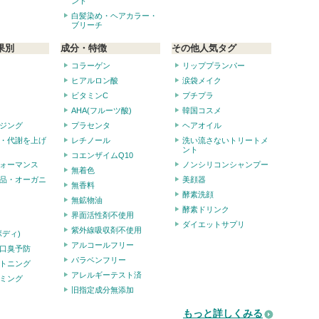
ント
白髪染め・ヘアカラー・
ブリーチ
果別
成分・特徴
その他人気タグ
コラーゲン
リッププランパー
ヒアルロン酸
涙袋メイク
ビタミンC
プチプラ
AHA(フルーツ酸)
韓国コスメ
ジング
プラセンタ
ヘアオイル
・代謝を上げ
レチノール
洗い流さないトリートメ
ント
コエンザイムQ10
ォーマンス
ノンシリコンシャンプー
無着色
品・オーガニ
美顔器
無香料
酵素洗顔
無鉱物油
酵素ドリンク
界面活性剤不使用
ダイエットサプリ
紫外線吸収剤不使用
ボディ)
アルコールフリー
口臭予防
パラベンフリー
トニング
アレルギーテスト済
ミング
旧指定成分無添加
もっと詳しくみる