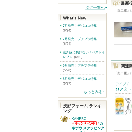
最新
タグ一覧へ
「
奥二重
」
What's New
7月発売！デパコス特集
(6/24)
7月発売！プチプラ特集
(6/24)
紫外線に負けない！ベストイ
レブン
(6/10)
6月発売！プチプラ特集
関連
(5/28)
「
奥二重
」
6月発売！デパコス特集
(5/27)
アイプチ
ひとえ・
もっとみる
洗顔フォーム ランキ
ング
KANEBO
/
カ
KANEBOから
ネボウ スクラビング