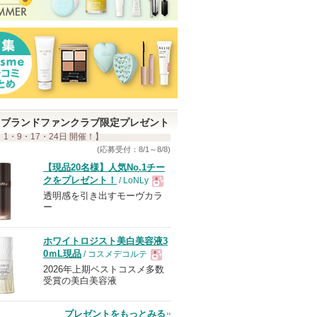
ブランドファンクラブ限定プレゼント
 1・9・17・24日 開催！】
(応募受付：8/1～8/8)
【現品20名様】人気No.1チー
クをプレゼント！
/ LoNLy
透明感を引き出すモーヴカラ
現
ー
品
ホワイトロジスト美白美容液3
0ｍL現品
/ コスメデコルテ
2026年上期ベストコスメ多数
現
受賞の美白美容液
品
プレゼントをもっとみる