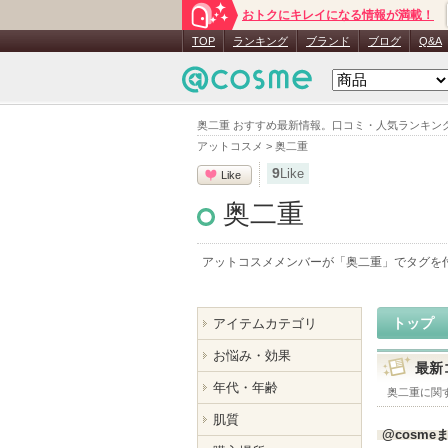
おトクにキレイになる情報が満載！
TOP
ランキング
ブランド
ブログ
Q&A
奥二重 おすすめ最新情報。口コミ・人気ランキン
アットコスメ
>
奥二重
9
Like
Like
奥二重
アットコスメメンバーが「
奥二重
」でタグを
トップ
アイテムカテゴリ
お悩み・効果
最新
年代・年齢
奥二重
に関
肌質
@cosme