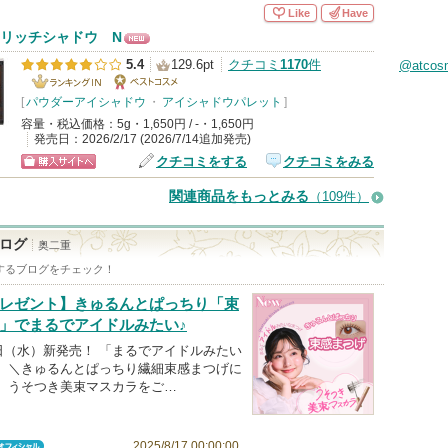
い
Like
Have
グサイトへ
ま
リッチシャドウ N
NE
す
5.4
129.6pt
クチコミ
1170
件
@atco
W
ランキング
[
パウダーアイシャドウ
ベストコス
・
アイシャドウパレット
]
容量・税込価格：5g・1,650円 / -・1,650円
IN
メ
発売日：2026/2/17 (2026/7/14追加発売)
クチコミをする
クチコミをみる
ショッピン
関連商品をもっとみる
（109件）
グサイトへ
ログ
奥二重
するブログをチェック！
レゼント】きゅるんとぱっちり「束
」でまるでアイドルみたい♪
日（水）新発売！ 「まるでアイドルみたい
」 ＼きゅるんとぱっちり繊細束感まつげに
作】うそつき美束マスカラをご…
2025/8/17 00:00:00