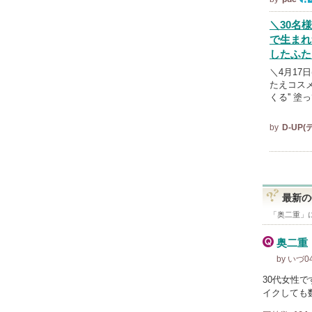
オ
ル
＼30名
で生まれ
したふた
＼4月17
たえコス
くる'' 
by
D-UP
最新の
「
奥二重
」
奥二重
by いづ0
30代女性
イクしても