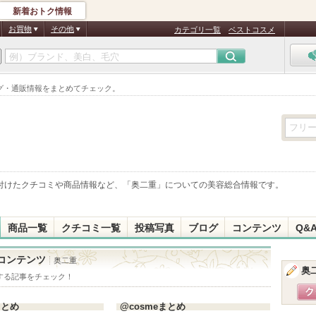
新着おトク情報
お買物
その他
カテゴリ一覧
ベストコスメ
グ・通販情報をまとめてチェック。
付けたクチコミや商品情報など、「
奥二重
」についての美容総合情報です。
商品一覧
クチコミ一覧
投稿写真
ブログ
コンテンツ
Q&
コンテンツ
奥二重
奥
する記事をチェック！
まとめ
@cosmeまとめ