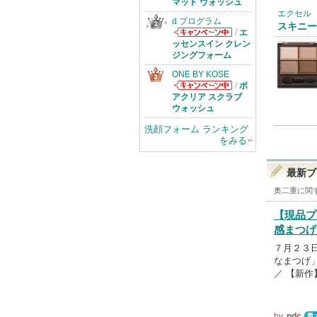
のお知らせがあ
マッド ウォッシュ
ります
エクセル
d プログラム
スキニー
/
エ
d プログラムか
ッセンスイン クレン
らのお知らせが
ジングフォーム
あります
ONE BY KOSE
/
ポ
ONE BY KOSE
アクリア スクラブ
からのお知らせ
ウォッシュ
があります
洗顔フォーム ランキング
をみる
最新ブ
奥二重
に関
【現品プ
感まつげ
７月２３
なまつげ
／ 【新
by
pdc