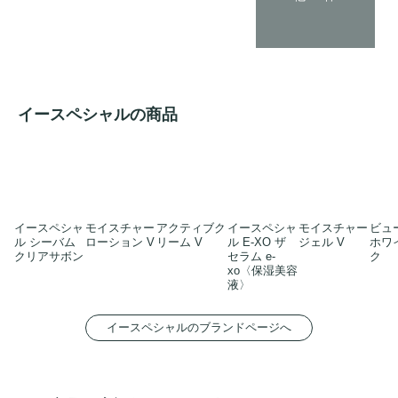
イースペシャルの商品
イースペシャ
モイスチャー
アクティブク
イースペシャ
モイスチャー
ビュ
ル シーバム
ローション V
リーム V
ル E-XO ザ
ジェル V
ホワ
クリアサボン
セラム e-
ク
xo〈保湿美容
液〉
イースペシャルのブランドページへ