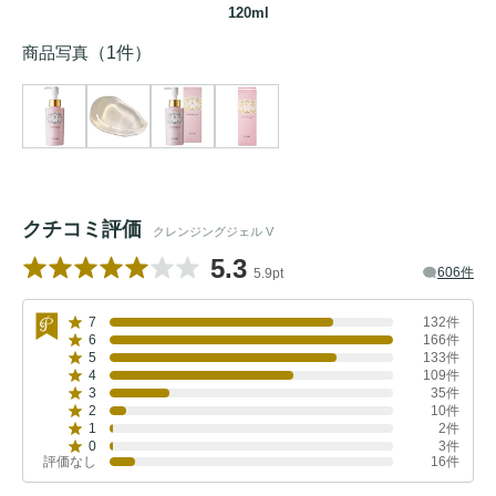
120ml
商品写真
（1件）
クチコミ評価
クレンジングジェル V
5.3
606件
5.9pt
7
132件
6
166件
5
133件
4
109件
3
35件
2
10件
1
2件
0
3件
評価なし
16件