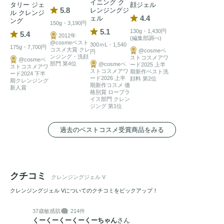
イニング ク
タリー ジェ
顔ジェル
5.8
レンジングジ
ル クレンジ
4.4
ェル
ング
150g・3,190円
5.1
130g・1,430円
5.4
2012年
(編集部調べ)
@cosmeベスト
300ｍL・1,540
175g・7,700円
コスメ大賞 クレ
@cosmeベ
円
ンジング・洗顔
ストコスメアワ
@cosmeベ
部門 第4位
@cosmeベ
ード2025 上半
ストコスメアワ
ストコスメアワ
期新作ベスト洗
ード2024 下半
ード2026 上半
顔料 第2位
期クレンジング
期新作コスメ 価
新人賞
格別賞 ロープラ
イス部門 クレン
ジング 第1位
過去のベストコスメ受賞商品をみる
クチコミ
クレンジングジェル V
クレンジングジェル Vについてのクチコミをピックアップ！
37歳
敏感肌
214件
くーくーくーくーくーちゃん
さん