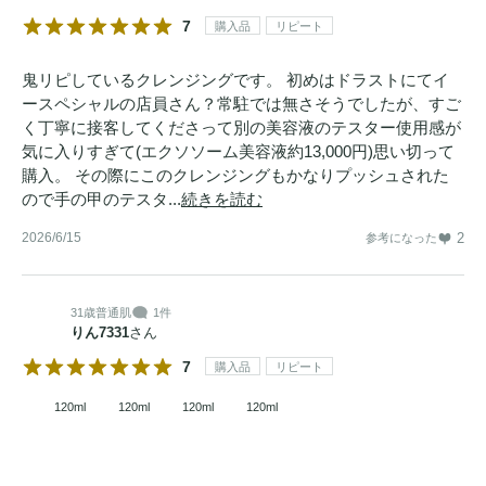
7
購入品
リピート
鬼リピしているクレンジングです。 初めはドラストにてイ
ースペシャルの店員さん？常駐では無さそうでしたが、すご
く丁寧に接客してくださって別の美容液のテスター使用感が
気に入りすぎて(エクソソーム美容液約13,000円)思い切って
購入。 その際にこのクレンジングもかなりプッシュされた
ので手の甲のテスタ...
続きを読む
2026/6/15
2
参考になった
31歳
普通肌
1件
りん7331
さん
7
購入品
リピート
120ml
120ml
120ml
120ml