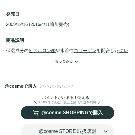
発売日
2009/12/16 (2016/4/11追加発売) 
商品説明
保湿成分の
ヒアルロン酸
や水溶性
コラーゲン
を配合した
クレ
ンジング
&
洗顔料
。とろけるような感触でメイクや
毛穴
の汚
もっとみる
れをすっきり落とし、洗い流した後はしっとり。ダブル洗顔
の必要はありません。
低刺激
なので、あらゆる肌質に対応し
ます。

@cosmeで購入
クレンジングジェル V
※2016年4月11日「
クレンジングジェル
MS」は「
クレンジ
ングジェル
 V」に名称変更となりました。
ポイントがたまる！使える！
1,500円（税込）以上ご購入で送料無料
2016年4月11日 パッケージ&サイズをリニューアルして登場
@cosme SHOPPINGで購入
@cosme STORE 取扱店舗