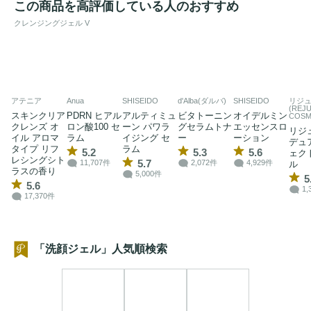
この商品を高評価している人のおすすめ
クレンジングジェル V
アテニア
Anua
SHISEIDO
d'Alba(ダルバ)
SHISEIDO
リジ
(REJ
スキンクリア
PDRN ヒアル
アルティミュ
ビタトーニン
オイデルミン
COSM
クレンズ オ
ロン酸100 セ
ーン パワラ
グセラムトナ
エッセンスロ
リジ
イル アロマ
ラム
イジング セ
ー
ーション
デュ
タイプ リフ
ラム
5.2
5.3
5.6
ェク
レシングシト
5.7
11,707件
2,072件
4,929件
ル
ラスの香り
5,000件
5
5.6
1,
17,370件
「洗顔ジェル」人気順検索