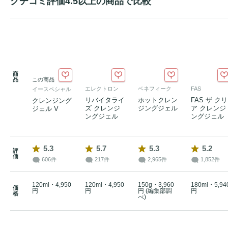
クチコミ評価4.5以上の商品で比較
商
品
この商品
エレクトロン
ベネフィーク
FAS
イースペシャル
リバイタライ
ホットクレン
FAS ザ クリ
クレンジング
ズ クレンジ
ジングジェル
ア クレンジ
ジェル V
ングジェル
ングジェル
5.3
5.7
5.3
5.2
評
価
606件
217件
2,965件
1,852件
120ml・4,950
120ml・4,950
150g・3,960
180ml・5,94
価
円
円
円 (編集部調
円
格
べ)