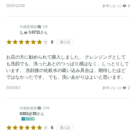
2025/12/30
4
参考になった
54歳
普通肌
2件
しゅう0731
さん
6
購入品
お店の方に勧められて購入しました。 クレンジングとして
も洗顔でも、洗ったあとのつっぱり感はなく、しっとりして
います。 洗顔後の化粧水の吸い込み具合は、期待したほど
ではなかったです。 でも、洗いあがりはよいと思います。
2025/6/7
2
参考になった
50歳
乾燥肌
27件
0301@39
さん
6
購入品