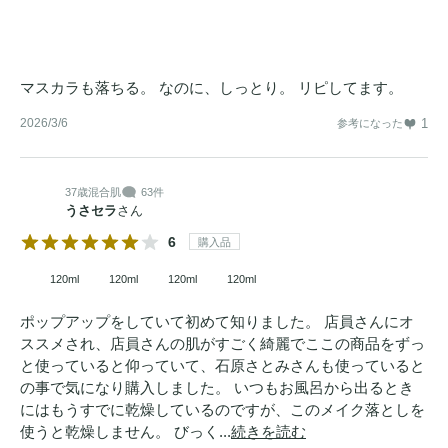
マスカラも落ちる。 なのに、しっとり。 リピしてます。
2026/3/6
1
参考になった
37歳
混合肌
63件
うさセラ
さん
6
購入品
120ml
120ml
120ml
120ml
ポップアップをしていて初めて知りました。 店員さんにオ
ススメされ、店員さんの肌がすごく綺麗でここの商品をずっ
と使っていると仰っていて、石原さとみさんも使っていると
の事で気になり購入しました。 いつもお風呂から出るとき
にはもうすでに乾燥しているのですが、このメイク落としを
使うと乾燥しません。 びっく...
続きを読む