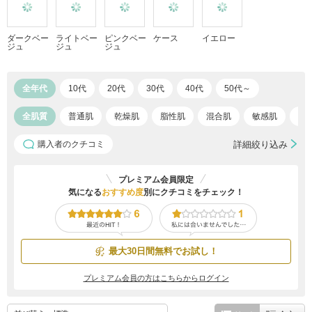
ダークベー
ライトベー
ピンクベー
ケース
イエロー
ジュ
ジュ
ジュ
全年代
10代
20代
30代
40代
50代～
全肌質
普通肌
乾燥肌
脂性肌
混合肌
敏感肌
ア
購入者のクチコミ
詳細絞り込み
プレミアム会員限定
気になる
おすすめ度
別にクチコミをチェック！
最大30日間無料でお試し！
プレミアム会員の方はこちらからログイン