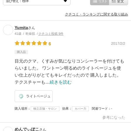
並び替え：
リスト
全文
クチコミ・ランキングに関する取り組み
Yumita
さん
41歳
乾燥肌
クチコミ投稿 9件
6
2017/2/2
購入品
目元のクマ、くすみが気になりコンシーラーを付けても
らいました。 ワントーン明るめのライトベージュを使
い仕上がりがとてもキレイだったので 購入しました。
テクスチャーも…
続きを読む
ライトベージュ
購入場所
効果
関連ワード
-
独立店舗・サロン
カバー力
参考になった
めんでぃぽこ
さん