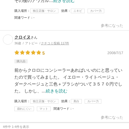
その後のアワカル…
続きを読む
購入場所
効果
独立店舗・サロン
ニキビ
カバー力
関連ワード
-
参考になった
クロイヌ
さん
36歳
アトピー
クチコミ投稿 117件
5
2008/7/17
購入品
前からクロロにコンシーラーあればいいのにと思ってい
たので買ってみました。 イエロー・ライトベージュ・
ダークベージュと三色＋ブラシがついて３５７０円でし
た。 しかし、…
続きを読む
購入場所
効果
独立店舗・サロン
美白
カバー力
関連ワード
-
崩れにくい
マット
参考になった
4件中 1-4件を表示