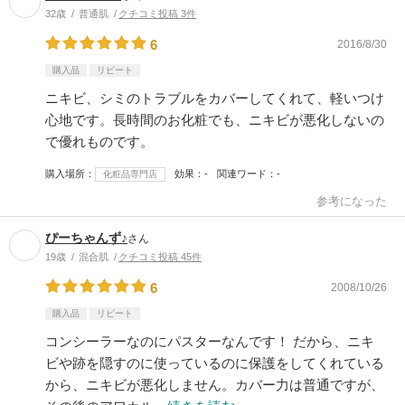
32歳
普通肌
クチコミ投稿 3件
6
2016/8/30
購入品
リピート
ニキビ、シミのトラブルをカバーしてくれて、軽いつけ
心地です。長時間のお化粧でも、ニキビが悪化しないの
で優れものです。
購入場所
効果
-
関連ワード
-
化粧品専門店
参考になった
ぴーちゃんず♪
さん
19歳
混合肌
クチコミ投稿 45件
6
2008/10/26
購入品
リピート
コンシーラーなのにパスターなんです！ だから、ニキ
ビや跡を隠すのに使っているのに保護をしてくれている
から、ニキビが悪化しません。カバー力は普通ですが、