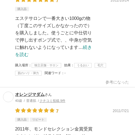
7
2011/10/14
購入品
エステサロンで一番大きい1000gの物
（丁度このサイズしかなかったので）
を購入しました。使うごとに中仕切り
で押し出すポンプ式で、、中身が空気
に触れないようになっています…
続き
を読む
購入場所
効果
独立店舗・サロン
うるおい
毛穴
関連ワード
-
肌のハリ・弾力
参考になった
オレンジマダム
さん
40歳
普通肌
クチコミ投稿 9件
7
2011/7/21
購入品
リピート
2011年、モンドセレクション金賞受賞