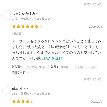
参考になった
しゃけいかすみ
さん
27歳
乾燥肌
クチコミ投稿 2件
6
2009/9/25
購入品
マッサージもできるクレンジングということで使ってみ
ました。 使ったあと、肌の感触がすごくしっとり、も
っちりします。今までオイルタイプのものを使用してた
んですが、潤い感…
続きを読む
購入場所
効果
独立店舗・サロン
低刺激
うるおい
美白
関連ワード
-
参考になった
aka_ri_
さん
25歳
普通肌
クチコミ投稿 5件
4
2022/1/9