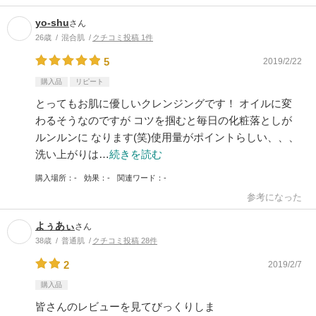
yo-shu
さん
26歳
混合肌
クチコミ投稿 1件
5
2019/2/22
購入品
リピート
とってもお肌に優しいクレンジングです！ オイルに変
わるそうなのですが コツを掴むと毎日の化粧落としが
ルンルンに なります(笑)使用量がポイントらしい、、、
洗い上がりは…
続きを読む
購入場所
-
効果
-
関連ワード
-
参考になった
よぅあぃ
さん
38歳
普通肌
クチコミ投稿 28件
2
2019/2/7
購入品
皆さんのレビューを見てびっくりしま