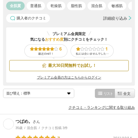
全肌質
普通肌
乾燥肌
脂性肌
混合肌
敏感肌
ア
購入者のクチコミ
詳細絞り込み
プレミアム会員限定
気になる
おすすめ度
別にクチコミをチェック！
最大30日間無料でお試し！
プレミアム会員の方はこちらからログイン
並び替え：
リスト
全文
クチコミ・ランキングに関する取り組み
つばめ。
さん
35歳
混合肌
クチコミ投稿 3件