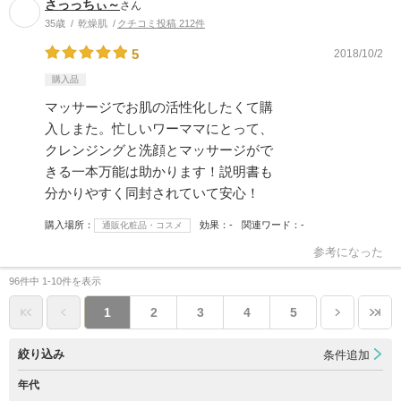
さっっちぃ～
さん
35歳
乾燥肌
クチコミ投稿 212件
5
2018/10/2
購入品
マッサージでお肌の活性化したくて購
入しまた。忙しいワーママにとって、
クレンジングと洗顔とマッサージがで
きる一本万能は助かります！説明書も
分かりやすく同封されていて安心！
購入場所
効果
-
関連ワード
-
通販化粧品・コスメ
参考になった
96件中 1-10件を表示
1
2
3
4
5
絞り込み
条件追加
年代