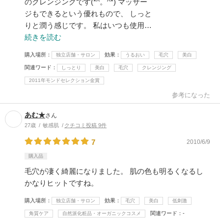
のクレンジングです(*^。^*) マッサー
ジもできるという優れもので、 しっと
りと潤う感じです。 私はいつも使用…
続きを読む
購入場所
効果
独立店舗・サロン
うるおい
毛穴
美白
関連ワード
しっとり
美白
毛穴
クレンジング
2011年モンドセレクション金賞
参考になった
あむ★
さん
27歳
敏感肌
クチコミ投稿 9件
7
2010/6/9
購入品
毛穴が凄く綺麗になりました。 肌の色も明るくなるし
かなりヒットですね。
購入場所
効果
独立店舗・サロン
毛穴
美白
低刺激
関連ワード
-
角質ケア
自然派化粧品・オーガニックコスメ