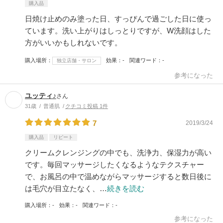
購入品
日焼け止めのみ塗った日、すっぴんで過ごした日に使っ
ています。洗い上がりはしっとりですが、W洗顔はした
方がいいかもしれないです。
購入場所
効果
-
関連ワード
-
独立店舗・サロン
参考になった
ユッティ♪
さん
31歳
普通肌
クチコミ投稿 1件
7
2019/3/24
購入品
リピート
クリームクレンジングの中でも、洗浄力、保湿力が高い
です。毎回マッサージしたくなるようなテクスチャー
で、お風呂の中で温めながらマッサージすると数日後に
は毛穴が目立たなく、…
続きを読む
購入場所
-
効果
-
関連ワード
-
参考になった