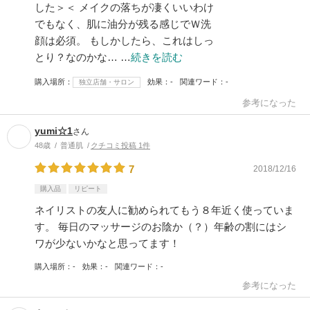
した＞＜ メイクの落ちが凄くいいわけ
でもなく、肌に油分が残る感じでＷ洗
顔は必須。 もしかしたら、これはしっ
とり？なのかな… …
続きを読む
購入場所
効果
-
関連ワード
-
独立店舗・サロン
参考になった
yumi☆1
さん
48歳
普通肌
クチコミ投稿 1件
7
2018/12/16
購入品
リピート
ネイリストの友人に勧められてもう８年近く使っていま
す。 毎日のマッサージのお陰か（？）年齢の割にはシ
ワが少ないかなと思ってます！
購入場所
-
効果
-
関連ワード
-
参考になった