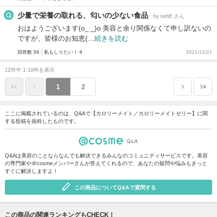
少量で栄養の取れる、匂いの少ない食品
by nohE さん
おはようございます(o_ _)o 美容と余り関係なくて申し訳ないの
ですが、皆様のお知恵(…
続きを読む
回答数 58
私もしりたい！ 9
2021/12/21
12件中 1-10件を表示
1
2
ここに掲載されているのは、Q&Aで【カロリーメイト／カロリーメイトゼリー】に関
する投稿を抜粋したものです。
Q&Aは美容のことならなんでも解決できるみんなのコミュニティサービスです。美容
の専門家や＠cosmeメンバーさんが答えてくれるので、あなたの疑問や悩みもきっと
すぐに解決しますよ！
この商品についてQ&Aで質問する
この商品の関連ランキングもCHECK！