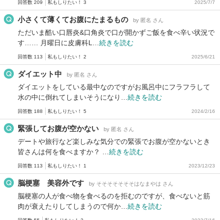
回答数 209
私もしりたい！ 3
2025/7/7
小さくて薄くてお腹にたまるもの
by 匿名 さん
ただいま酷い口唇炎&口角炎で口が開かずご飯を食べ辛い状況で
す…… 月曜日に皮膚科L…
続きを読む
回答数 113
私もしりたい！ 2
2025/6/21
ダイエット中
by 匿名 さん
ダイエットをしている最中なのですがお風呂中にフラフラして
水の中に倒れてしまいそうになり…
続きを読む
回答数 188
私もしりたい！ 5
2024/2/16
緊張してお腹が空かない
by 匿名 さん
デートや旅行など楽しみな気分での緊張でお腹が空かないとき
皆さんは何を食べますか？ …
続きを読む
回答数 113
私もしりたい！ 1
2023/12/23
脳梗塞 美容外です
by そそそそそそそはなまやは さん
脳梗塞の人が食べ物を食べるのを拒むのですが、食べないと筋
肉が衰えたりしてしまうので何か…
続きを読む