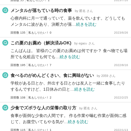
回答数 55
私もしりたい！ 2
2023/7/16
メンタルが落ちている時の食事
by 匿名 さん
心療内科に月一で通っていて、薬を飲んでいます。どうしても
メンタルに波があり、決断力が落…
続きを読む
回答数 135
私もしりたい！ 0
2023/6/26
この夏のお薦め（解決済みOK)
by egao♪ さん
こんばんは。 皆様のこの夏のお薦めは何ですか？ 食べ物でも場
所でも化粧品でも何でも…
続きを読む
回答数 195
私もしりたい！ 7
2022/8/16
食べるのがめんどくさい、食に興味がない
by 2059 さん
学校がある日とか、外出する日とかは友人と一緒に食事したり
するんですけど、1日休みの日と…
続きを読む
回答数 108
私もしりたい！ 2
2022/2/25
少食でズボラな人の栄養の取り方
by 匿名 さん
食事が面倒な少食の人間です。 作る作業や噛む作業が面倒に感
じて、お腹空いてもやる気が…
続きを読む
回答数 115
私もしりたい！ 1
2022/1/13