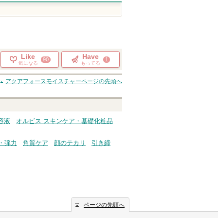
Like
Have
90
1
気になる
もってる
アクアフォースモイスチャー
ページの先頭へ
容液
オルビス スキンケア・基礎化粧品
・弾力
角質ケア
顔のテカリ
引き締
ページの先頭へ