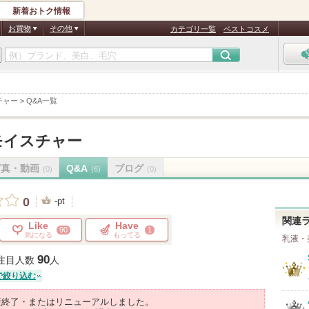
新着おトク情報
お買物
その他
カテゴリ一覧
ベストコスメ
チャー
>
Q&A一覧
モイスチャー
写真・動画
Q&A
ブログ
(0)
(6)
(0)
0
-pt
関連
Like
Have
90
1
気になる
もってる
乳液・
90
注目人数
人
で絞り込む
産終了・またはリニューアルしました。