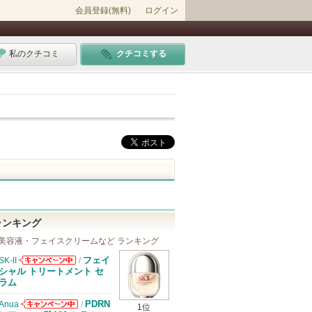
会員登録(無料)
ログイン
私のクチコミ
クチコミする
ランキング
美容液・フェイスクリームなど ランキング
フェイ
SK-II
/
SK-IIからのお
シャル トリートメント セ
知らせがありま
ラム
す
PDRN
Anua
/
1位