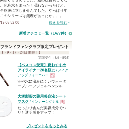
果ありませんでした。蓋の役目もしてな
上
。化粧水もまったく潤わなかったけど、
の
全然役に立ちませんでした。やっぱり年
このシリーズは無理があったか。。。
メ
/19 08:52:06
続きを読む
ン
バ
新着クチコミ一覧
（1477件）
ー
に
ブランドファンクラブ限定プレゼント
お
 1・9・17・24日 開催！】
(応募受付：8/9～8/16)
気
【ベスコス受賞】夏おすすめ
に
アイライナー20名様に
/ メイク
入
アップフォーエバー
り
汗や水に滲みにくいウォータ
現
ープルーフジェルペンシル
登
録
大塚製薬の薬用美容液シート
品
さ
マスク
/ インナーシグナル
れ
たっぷり含んだ美容成分でハ
現
リと透明感をアップ！
て
い
品
プレゼントをもっとみる
ま