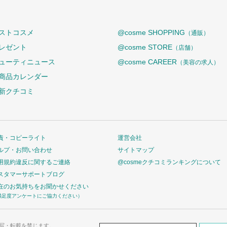
ストコスメ
@cosme SHOPPING
（通販）
レゼント
@cosme STORE
（店舗）
ューティニュース
@cosme CAREER
（美容の求人）
商品カレンダー
新クチコミ
責・コピーライト
運営会社
ルプ・お問い合わせ
サイトマップ
用規約違反に関するご連絡
@cosmeクチコミランキングについて
スタマーサポートブログ
在のお気持ちをお聞かせください
満足度アンケートにご協力ください）
写・転載を禁じます。