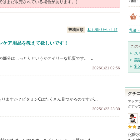
ではまだ販売されている場合があります。）
投稿日順
私も知りたい！順
乳液
ンケア用品を教えて欲しいです！
この
ス
の部分はしっとりというかオイリーな肌質です。 …
美
乳
2026/1/21 02:56
クチ
ありますか？ビタミンCはたくさん見つかるのですが…
アクア
クアッ
2025/1/23 23:30
2
化粧水