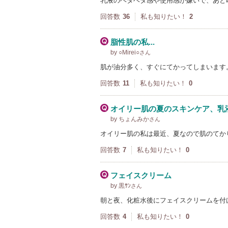
乳液のベタベタ感や使用感が嫌いで、あと
回答数
36
私も知りたい！
2
脂性肌の私...
by ○Mirei○
さん
肌が油分多く、すぐにてかってしまいます
回答数
11
私も知りたい！
0
オイリー肌の夏のスキンケア、乳
by ちょんみか
さん
オイリー肌の私は最近、夏なので肌のてか
回答数
7
私も知りたい！
0
フェイスクリーム
by 黒ｻﾝ
さん
朝と夜、化粧水後にフェイスクリームを付
回答数
4
私も知りたい！
0