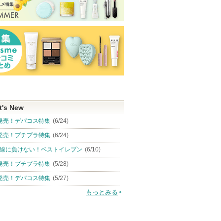
t's New
発売！デパコス特集
(6/24)
発売！プチプラ特集
(6/24)
線に負けない！ベストイレブン
(6/10)
発売！プチプラ特集
(5/28)
発売！デパコス特集
(5/27)
もっとみる