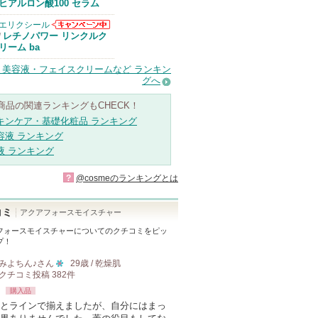
Anuaからのお
ヒアルロン酸100 セラム
知らせがありま
す
エリクシール
エリクシールか
レチノパワー リンクルク
/
らのお知らせが
リーム ba
あります
・美容液・フェイスクリームなど ランキン
グへ
商品の関連ランキングもCHECK！
キンケア・基礎化粧品 ランキング
容液 ランキング
液 ランキング
?
@cosmeのランキングとは
コミ
アクアフォースモイスチャー
フォースモイスチャー
についてのクチコミをピッ
プ！
みよちん♪
さん
29歳 / 乾燥肌
クチコミ投稿
382
件
10
購入品
人
とラインで揃えましたが、自分にはまっ
以