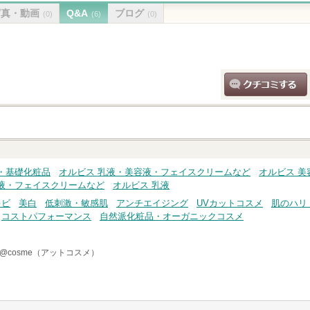
写真・動画
Q&A
ブログ
(0)
(6)
(0)
クチコミする
・基礎化粧品
オルビス 乳液・美容液・フェイスクリームなど
オルビス 美
液・フェイスクリームなど
オルビス 乳液
キビ
美白
低刺激・敏感肌
アンチエイジング
UVカットコスメ
肌のハリ
コストパフォーマンス
自然派化粧品・オーガニックコスメ
@cosme（アットコスメ）