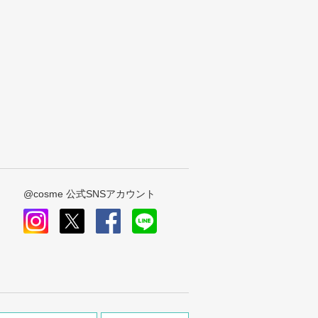
@cosme 公式SNSアカウント
instagram
x
facebook
line