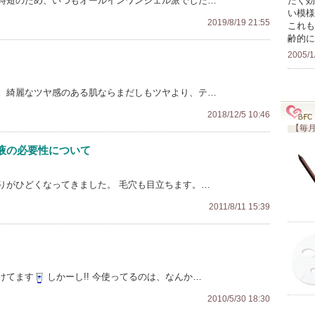
時短のため、いつもオールインワンジェル派でした…
たく効
い模様
2019/8/19 21:55
これも
齢的に
2005/1
。綺麗なツヤ感のある肌ならまだしもツヤより、テ…
2018/12/5 10:46
【毎月
液の必要性について
りがひどくなってきました。 毛穴も目立ちます。…
2011/8/11 15:39
けてます
しかーし!! 今使ってるのは、なんか…
2010/5/30 18:30