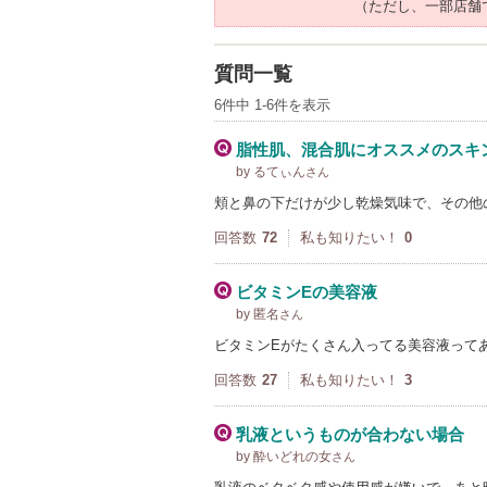
（ただし、一部店舗
質問一覧
6件中 1-6件を表示
脂性肌、混合肌にオススメのスキ
by るてぃん
さん
頬と鼻の下だけが少し乾燥気味で、その他
回答数
72
私も知りたい！
0
ビタミンEの美容液
by 匿名
さん
ビタミンEがたくさん入ってる美容液って
回答数
27
私も知りたい！
3
乳液というものが合わない場合
by 酔いどれの女
さん