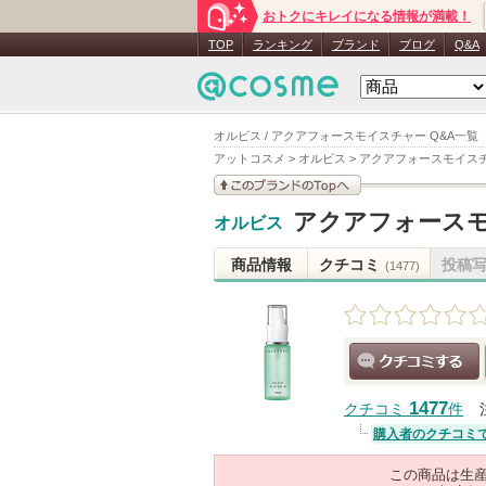
おトクにキレイになる情報が満載！
TOP
ランキング
ブランド
ブログ
Q&A
オルビス / アクアフォースモイスチャー Q&A一覧
アットコスメ
>
オルビス
>
アクアフォースモイス
このブランドの情報を
アクアフォース
オルビス
見る
商品情報
クチコミ
投稿
(1477)
クチコミする
1477
クチコミ
件
購入者のクチコミ
この商品は生