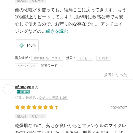
購入品
リピート
他の化粧水を使っても、結局ここに戻ってきます。もう
10回以上リピートしてます！ 肌が特に敏感な時でも安
心して使えるので、お守り的な存在です。 アンチエイ
ジングなどの…
続きを読む
140ml
購入場所
効果
通販化粧品・コスメ
うるおい
低刺激
関連ワード
-
べたつかない
参考になった
v6saaya
さん
42歳
乾燥肌
クチコミ投稿 110件
7
2024/7/27
購入品
リピート
乾燥肌なのに、落ちが良いからとファンケルのマイクレ
を使い続けていました。 ある日、肌荒れが起き、しば