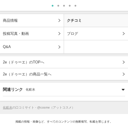
商品情報
クチコミ
投稿写真・動画
ブログ
Q&A
2e（ドゥーエ）のTOPへ
2e（ドゥーエ）の商品一覧へ
関連リンク
化粧水
化粧水
の口コミサイト - @cosme（アットコスメ）
掲載の情報・画像など、すべてのコンテンツの無断複写、転載を禁じます。