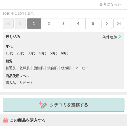
参考になった
604件中 1-10件を表示
1
2
3
4
5
絞り込み
条件追加
年代
10代
20代
30代
40代
50代
60代~
肌質
普通肌
乾燥肌
脂性肌
混合肌
敏感肌
アトピー
商品使用レベル
購入品
リピート
クチコミを投稿する
この商品を購入する