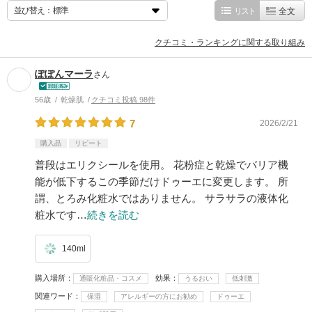
並び替え：
リスト
全文
クチコミ・ランキングに関する取り組み
ぽぽんマーラ
さん
56歳
乾燥肌
クチコミ投稿 98件
7
2026/2/21
購入品
リピート
普段はエリクシールを使用。 花粉症と乾燥でバリア機
能が低下するこの季節だけドゥーエに変更します。 所
謂、とろみ化粧水ではありません。 サラサラの液体化
粧水です…
続きを読む
140ml
購入場所
効果
通販化粧品・コスメ
うるおい
低刺激
関連ワード
保湿
アレルギーの方にお勧め
ドゥーエ