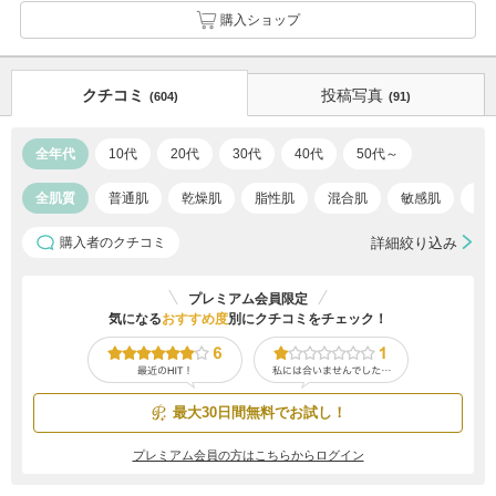
購入ショップ
クチコミ
投稿写真
(604)
(91)
全年代
10代
20代
30代
40代
50代～
全肌質
普通肌
乾燥肌
脂性肌
混合肌
敏感肌
ア
購入者のクチコミ
詳細絞り込み
プレミアム会員限定
気になる
おすすめ度
別にクチコミをチェック！
最大30日間無料でお試し！
プレミアム会員の方はこちらからログイン