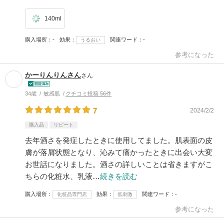
140ml
購入場所
-
効果
関連ワード
-
うるおい
参考になった
かーりんりんさん
さん
34歳
敏感肌
クチコミ投稿 56件
7
2024/2/2
購入品
リピート
去年酒さを発症したときに使用してました。肌表面の皮
膚が落屑状態となり、沁みて痛かったときに出会い大変
お世話になりました。酒さの詳しいことは省きますがこ
ちらの化粧水、乳液…
続きを読む
購入場所
効果
関連ワード
-
化粧品専門店
低刺激
参考になった