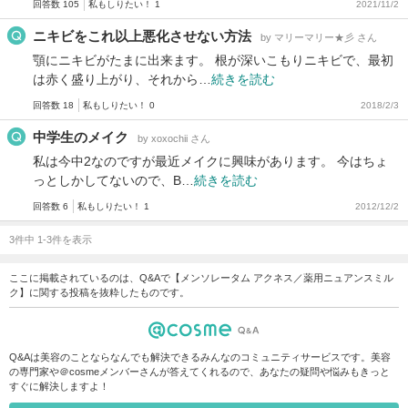
回答数 105
私もしりたい！ 1
2021/11/2
ニキビをこれ以上悪化させない方法
by マリーマリー★彡 さん
顎にニキビがたまに出来ます。 根が深いこもりニキビで、最初
は赤く盛り上がり、それから…
続きを読む
回答数 18
私もしりたい！ 0
2018/2/3
中学生のメイク
by xoxochii さん
私は今中2なのですが最近メイクに興味があります。 今はちょ
っとしかしてないので、B…
続きを読む
回答数 6
私もしりたい！ 1
2012/12/2
3件中 1-3件を表示
ここに掲載されているのは、Q&Aで【メンソレータム アクネス／薬用ニュアンスミル
ク】に関する投稿を抜粋したものです。
Q&Aは美容のことならなんでも解決できるみんなのコミュニティサービスです。美容
の専門家や＠cosmeメンバーさんが答えてくれるので、あなたの疑問や悩みもきっと
すぐに解決しますよ！