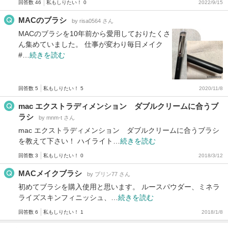
回答数 46
私もしりたい！ 0
2022/9/15
MACのブラシ
by risa0564 さん
MACのブラシを10年前から愛用しておりたくさ
ん集めていました。 仕事が変わり毎日メイク
#…
続きを読む
回答数 5
私もしりたい！ 5
2020/11/8
mac エクストラディメンション ダブルクリームに合うブ
ラシ
by mnm-t さん
mac エクストラディメンション ダブルクリームに合うブラシ
を教えて下さい！ ハイライト…
続きを読む
回答数 3
私もしりたい！ 0
2018/3/12
MACメイクブラシ
by プリン77 さん
初めてブラシを購入使用と思います。 ルースパウダー、ミネラ
ライズスキンフィニッシュ、…
続きを読む
回答数 6
私もしりたい！ 1
2018/1/8