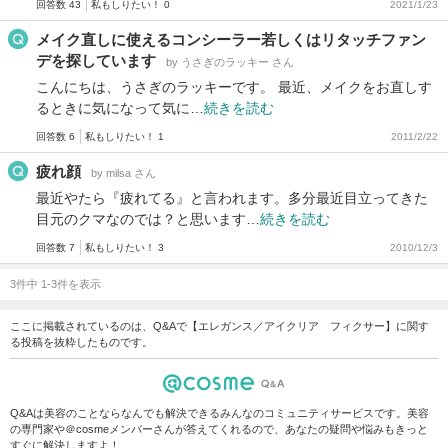
回答数 43
私もしりたい！ 0
2021/1/23
メイク直しに使えるコンシーラー若しくはリタッチファン
デを探しています
by うさぎのラッキー さん
こんにちは、うさぎのラッキーです。 最近、メイクをお直しす
るときに気になって気に…
続きを読む
回答数 6
私もしりたい！ 1
2011/2/22
疲れ顔
by milsa さん
最近やたら『疲れてる』と言われます。多分最近目立ってきた
目元のクマなのでは？と思います…
続きを読む
回答数 7
私もしりたい！ 3
2010/12/3
3件中 1-3件を表示
ここに掲載されているのは、Q&Aで【エレガンス／アイクリア フィクサー】に関す
る投稿を抜粋したものです。
Q&Aは美容のことならなんでも解決できるみんなのコミュニティサービスです。美容
の専門家や＠cosmeメンバーさんが答えてくれるので、あなたの疑問や悩みもきっと
すぐに解決しますよ！