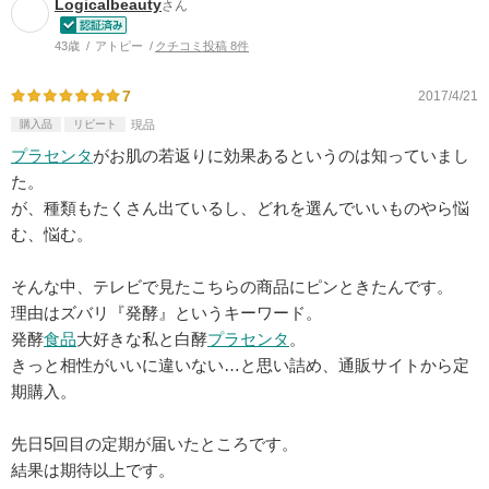
Logicalbeauty
さん
43歳
アトピー
クチコミ投稿 8件
7
2017/4/21
購入品
リピート
現品
プラセンタ
がお肌の若返りに効果あるというのは知っていまし
た。
が、種類もたくさん出ているし、どれを選んでいいものやら悩
む、悩む。
そんな中、テレビで見たこちらの商品にピンときたんです。
理由はズバリ『発酵』というキーワード。
発酵
食品
大好きな私と白酵
プラセンタ
。
きっと相性がいいに違いない…と思い詰め、通販サイトから定
期購入。
先日5回目の定期が届いたところです。
結果は期待以上です。