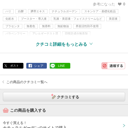
参考になった
0
ハリ
白酵
臍帯エキス
ナチュラルガーデン
スキンケア・基礎化粧品
化粧水
ブースター・導入液
乳液・美容液・フェイスクリームなど
美容液
プラセンタ
無着色
無香料
無鉱物油
界面活性剤不使用
パラベンフリー
アレルギーテスト済
旧指定成分無添加
クチコミ詳細をもっとみる
ポスト
シェア
LINE
この商品のクチコミ一覧へ
クチコミする
この商品を購入する
今すぐ買える！
ナチュラルガーデンのサイトで購入