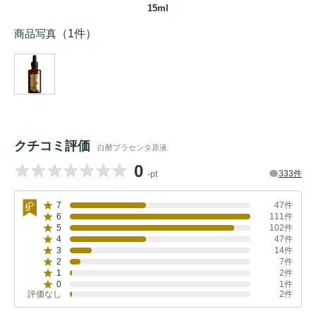
15ml
商品写真
（1件）
クチコミ評価
白酵プラセンタ原液
0
333件
-pt
7
47件
6
111件
5
102件
4
47件
3
14件
2
7件
1
2件
0
1件
評価なし
2件