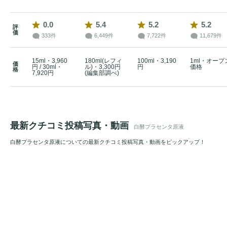
0.0
5.4
5.2
5.2
評
価
333件
6,449件
7,722件
11,679件
15ml・3,960
180ml(レフィ
100ml・3,190
1ml・オープ
価
円 / 30ml・
ル)・3,300円
円
価格
格
7,920円
(編集部調べ)
最新クチコミ投稿写真・動画
白酵プラセンタ原液
白酵プラセンタ原液についての最新クチコミ投稿写真・動画をピックアップ！