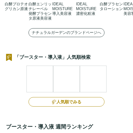
白酵プロテオ
白酵エンリッ
IDEAL
IDEAL
白酵プラセン
IDEA
グリカン原液
チレーベル
MOISTURE
MOISTURE
タローション
MOI
発酵プラセン
導入美容液
濃密化粧液
美容
タ原液美容液
ナチュラルガーデンのブランドページへ
「ブースター・導入液」人気順検索
人気順でみる
ブースター・導入液 週間ランキング