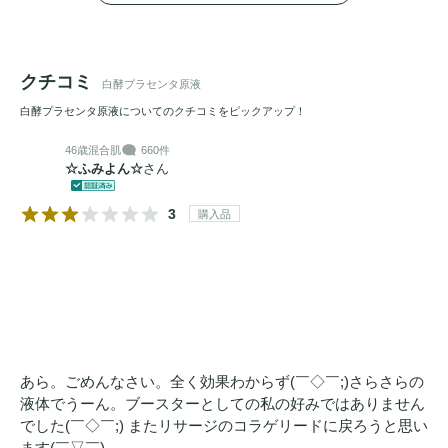
クチコミ
白酵プラセンタ原液
白酵プラセンタ原液についてのクチコミをピックアップ！
46歳
混合肌
660件
☆ふみよん☆
さん
3
購入品
あら。ごめんなさい。全く効果わからず(￣◇￣;)さらさらの
液体でうーん。ブースターとしての私の好みではありません
でした(￣◇￣;) またリサージのコラゲリードに戻ろうと思い
ます(￣▽￣)