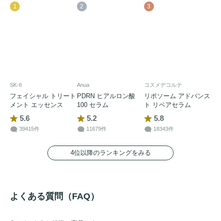
1
2
3
SK-II
Anua
コスメデコルテ
フェイシャル トリート
PDRN ヒアルロン酸
リポソーム アドバンス
メント エッセンス
100 セラム
ト リペアセラム
5.6
5.2
5.8
39415件
11679件
18343件
4位以降のランキングをみる
よくある質問（FAQ）