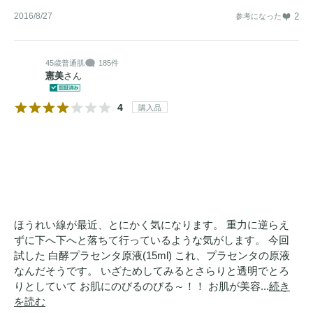
2016/8/27
2
参考になった
45歳
普通肌
185件
憲美
さん
4
購入品
ほうれい線が最近、とにかく気になります。 重力に逆らえ
ずに下へ下へと落ちて行っているような気がします。 今回
試した 白酵プラセンタ原液(15ml) これ、プラセンタの原液
なんだそうです。 いざためしてみるとさらりと透明でとろ
りとしていて お肌にのびるのびる～！！ お肌が美容...
続き
を読む