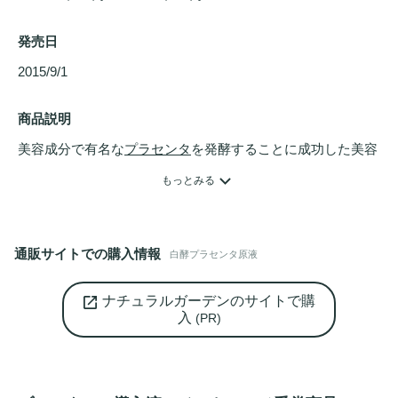
発売日
2015/9/1 
商品説明
美容成分で有名な
プラセンタ
を発酵することに成功した美容
原液で、日ごろのハリ
ツヤ
、小ジワ(効能評価試験済み)や年
もっとみる
齢肌の悩みを持つ方にオススメです。新しい生命の源である
胎盤である
プラセンタ
には、美容に良いとされるシアル酸
(高級食材ツバメの巣の主成分)やビタミン、ミネラルなど多
通販サイトでの購入情報
白酵プラセンタ原液
くの美容成分が含まれています。だれもが安心してお使いい
ただけるよう、国内でわずか8％しか生産されていないSPF
ナチュラルガーデンのサイトで購
豚(規制対象の病気を持たない豚)の
プラセンタ
を原料とし、
入
(PR)
厳格な安全管理を実施しています。この
プラセンタ
を熟成・
発酵させたものが「発酵
プラセンタ
」です。発酵の力により
美容成分が従来の
プラセンタ
よりも増加。お
肌のハリ
や透明