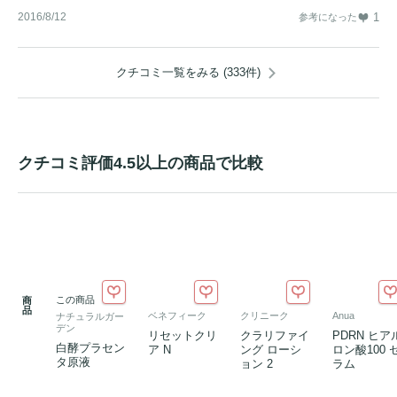
2016/8/12
1
参考になった
クチコミ一覧をみる (333件)
クチコミ評価4.5以上の商品で比較
この商品
商
品
ベネフィーク
クリニーク
Anua
ナチュラルガー
デン
リセットクリ
クラリファイ
PDRN ヒア
白酵プラセン
ア N
ング ローシ
ロン酸100 
タ原液
ョン 2
ラム