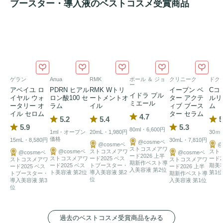
感の向上、乾燥を防ぐなど、エイジングケアをしっかりとサ
ブースター・導入液のベストコスメ受賞商品
ポートし、多くの方が抱える肌悩みを、若々しい上がり肌へ
と導きます。いまお使いの化粧品は変えずに、洗顔後にこれ
を1本足すだけのカンタンケア。
ブースター・導入液
として
も力を発揮します。
ゲラン
Anua
RMK
ポール ＆ ジョ
クリニーク
ドク
ー
アベイユ ロ
PDRN ヒアル
RMK Wトリ
イーブン ベ
Cコ
イドラ プル
イヤル ウォ
ロン酸100 セ
ートメントオ
ター アクテ
ルリ
ミエール
ータリー オ
ラム
イル
ィブ ブース
ム
イル セロム
ター セラム
4.7
5.2
5.4
5
5.9
5.3
80ml・6,600円
1ml・オープン
20mL・1,980円
30ｍ
価格
15mL・8,580円
30mL・7,810円
@cosmeベ
@cosmeベ
@
ストコスメアワ
@cosmeベ
ストコスメアワ
スト
@cosmeベ
@cosmeベ
ード2026 上半
ストコスメアワ
ード2025 ベス
ード2
ストコスメアワ
ストコスメアワ
期新作ベスト導
ード2025 ベス
トブースター・
期美
ード2025 ベス
ード2026 上半
入美容液 第2位
ト美容液 第2位
導入美容液 第2
第1位
トブースター・
期新作ベスト導
位
導入美容液 第3
入美容液 第1位
位
過去のベストコスメ受賞商品をみる