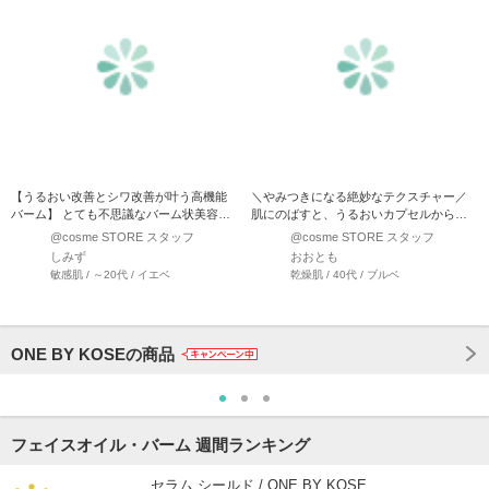
【うるおい改善とシワ改善が叶う高機能
＼やみつきになる絶妙なテクスチャー／
バーム】 とても不思議なバーム状美容液
肌にのばすと、うるおいカプセルから美
なのですが、とても優秀…
容水がじゅわっ…
@cosme STORE スタッフ
@cosme STORE スタッフ
しみず
おおとも
敏感肌 / ～20代 / イエベ
乾燥肌 / 40代 / ブルベ
ONE BY KOSEの商品
フェイスオイル・バーム 週間ランキング
セラム シールド / ONE BY KOSE