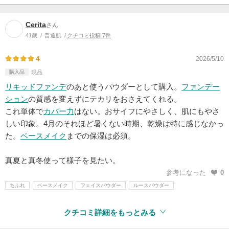
Cerita
さん
41歳
普通肌
クチコミ投稿 7件
4
2026/5/10
購入品
現品
リキッドファンデ
のあと使うパウダーとして購入。
ファンデー
ション
の質感を変えずにテカリをおさえてくれる。
これ単体で
カバー力
はない。おサイフにやさしく、肌にもやさ
しい印象。4月のそれほど暑くない時期、乾燥は特に感じなかっ
た。
ベースメイク
までの保湿は必須。
真夏と真冬使って様子を見たい。
参考になった
0
ちふれ
ベースメイク
フェイスパウダー
ルースパウダー
クチコミ詳細をもっとみる