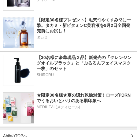
【限定30名様プレゼント】毛穴*1やくすみ*2に一
撃。タカミ・新ビタミンC美容液を9月2日全国発
売前にお試し！
タカミ
【30名様に豪華現品２品】新発売の「クレンジン
グオイルブラック」と「ぷるるんフェイスマスク
一枚」のセット
SHIRORU
★限定30名様★夏の隠れ乾燥対策！ローズPDRN
でうるおいとハリのある肌印象へ
MEDIHEAL(メディヒール)
AbibのTOPへ