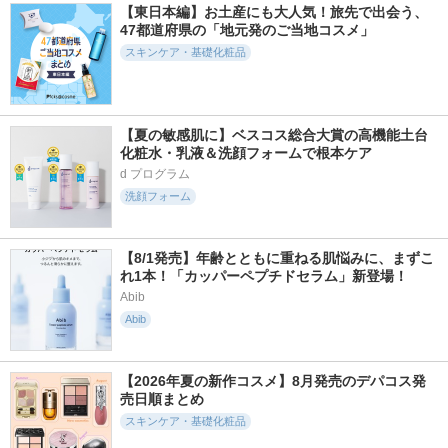
【東日本編】お土産にも大人気！旅先で出会う、
47都道府県の「地元発のご当地コスメ」
スキンケア・基礎化粧品
【夏の敏感肌に】ベスコス総合大賞の高機能土台
化粧水・乳液＆洗顔フォームで根本ケア
d プログラム
洗顔フォーム
【8/1発売】年齢とともに重ねる肌悩みに、まずこ
れ1本！「カッパーペプチドセラム」新登場！
Abib
Abib
【2026年夏の新作コスメ】8月発売のデパコス発
売日順まとめ
スキンケア・基礎化粧品