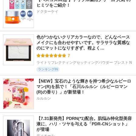
ヒミツをご紹介！
ドクターケイ
色がつかないクリアカラーなので、どんなベース
メイクにも合わせやすいです。サラサラな質感な
のにマットになりすぎず、程よく…
7
ライトリフレクティングセッティングパウダー プレスト N
ランキングIN
【NEW】宝石のような輝きを持つ希少なルビーロ
マン(R)を肌で！「石川ルルルン（ルビーロマン
(R)の香り）」が新登場！
ルルルン
【7.31新発売】PDRN(*1)配合。肌悩み特化型美容
液に、ハリ・ツヤを与える「PDR-CNショット」
が登場
ディオール