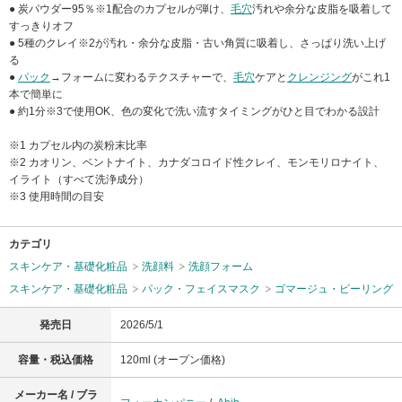
● 炭パウダー95％※1配合のカプセルが弾け、
毛穴
汚れや余分な皮脂を吸着して
すっきりオフ
● 5種のクレイ※2が汚れ・余分な皮脂・古い角質に吸着し、さっぱり洗い上げ
る
●
パック
→フォームに変わるテクスチャーで、
毛穴
ケアと
クレンジング
がこれ1
本で簡単に
● 約1分※3で使用OK、色の変化で洗い流すタイミングがひと目でわかる設計
※1 カプセル内の炭粉末比率
※2 カオリン、ベントナイト、カナダコロイド性クレイ、モンモリロナイト、
イライト（すべて洗浄成分）
※3 使用時間の目安
カテゴリ
スキンケア・基礎化粧品
洗顔料
洗顔フォーム
スキンケア・基礎化粧品
パック・フェイスマスク
ゴマージュ・ピーリング
発売日
2026/5/1
容量・税込価格
120ml (オープン価格)
メーカー名 / ブラ