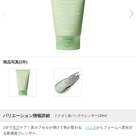
前
商品写真(2件)
バリエーション情報詳細
ドクダミ炭パッククレンザー120ml
1分で
毛穴
ケア！炭カプセルが弾けて色が変わる、
パック
からフォームへ変化す
る新感覚クレンザー。