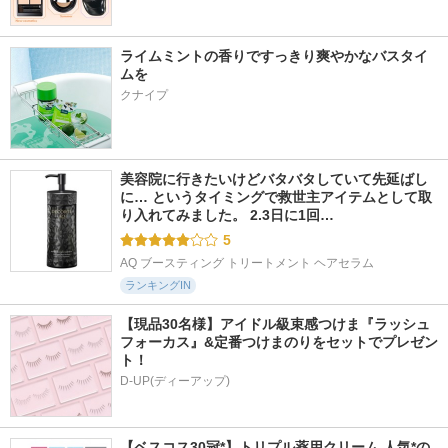
ライムミントの香りですっきり爽やかなバスタイ
ムを
クナイプ
美容院に行きたいけどバタバタしていて先延ばし
に… というタイミングで救世主アイテムとして取
り入れてみました。 2.3日に1回…
5
AQ ブースティング トリートメント ヘアセラム
ランキングIN
【現品30名様】アイドル級束感つけま『ラッシュ
フォーカス』&定番つけまのりをセットでプレゼン
ト！
D-UP(ディーアップ)
【ベスコス30冠*】トリプル薬用クリーム 人気*の