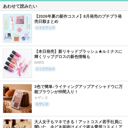
あわせて読みたい
【2026年夏の新作コスメ】8月発売のプチプラ発
売日順まとめ
メイクアップ
【本日発売】新リキッドブラッシュ★ルミナスに
輝くリップグロスの新色情報も
NARS
リップグロス
3色で簡単♪ライティングアップアイシャドウに万
能ブラウンが仲間入り！
セザンヌ
セザンヌ
大人女子もマネできる！アットコスメ若手社員に
聞いた、今どき垢抜けメイク術＆愛用コスメ｜ア