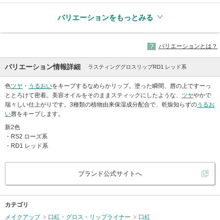
バリエーションをもっとみる
バリエーションとは？
バリエーション情報詳細
ラスティンググロスリップRD1 レッド系
色
ツヤ
・
うるおい
をキープするなめらかリップ。塗った瞬間、唇の上ですーっ
ととろけて密着。美容オイルをそのままスティックにしたような、
ツヤ
やかで
瑞々しい仕上がりです。3種類の植物由来保湿成分配合で、乾燥知らずの
うるお
い
唇をキープします。
新2色
・RS2 ローズ系
・RD1 レッド系
ブランド公式サイトへ
カテゴリ
メイクアップ
口紅・グロス・リップライナー
口紅