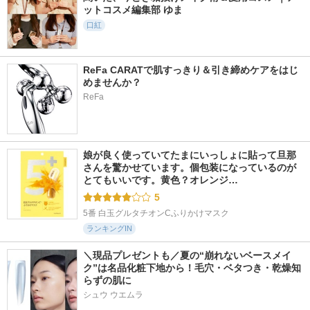
ットコスメ編集部 ゆま
口紅
ReFa CARATで肌すっきり＆引き締めケアをはじ
めませんか？
ReFa
娘が良く使っていてたまにいっしょに貼って旦那
さんを驚かせています。個包装になっているのが
とてもいいです。黄色？オレンジ…
5
5番 白玉グルタチオンCふりかけマスク
ランキングIN
＼現品プレゼントも／夏の“崩れないベースメイ
ク”は名品化粧下地から！毛穴・ベタつき・乾燥知
らずの肌に
シュウ ウエムラ