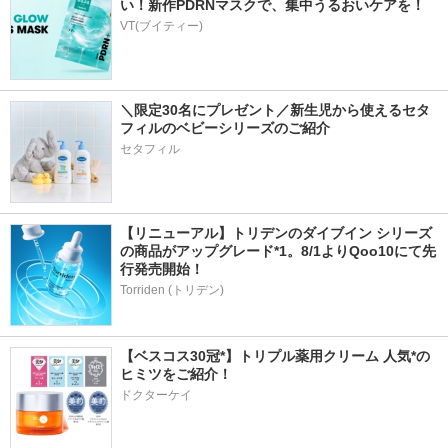
い！新作PDRNマスクで、集中うるおいケアを！
VT(ブイティー)
＼限定30名にプレゼント／新生児から使えるセタ
フィルのベビーシリーズのご紹介
セタフィル
【リニューアル】トリデンのダイブイン シリーズ
の商品がアップグレード*1。8/1よりQoo10にて先
行発売開始！
Torriden (トリデン)
【ベスコス30冠*】トリプル薬用クリーム 人気*の
ヒミツをご紹介！
ドクターケイ