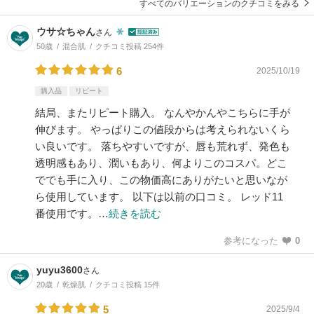
すべてのバリエーションのクチコミをみる
ウサ☆ちゃん
さん
50歳
混合肌
クチコミ投稿 254件
6
2025/10/19
購入品
リピート
結局、またリピート購入。 なんやかんやこちらに手が
伸びます。 やっぱりこの値段からは考えられないくら
い良いです。 落ちやすいですが、唇も荒れず、発色も
透明感もあり、潤いもあり、何よりこのコスパ。どこ
ででも手に入り、この物価高にありがたいと思いなが
ら使用しています。 以下は以前の口コミ。 レッド11
番使用です。…
続きを読む
参考になった
0
yuyu3600
さん
20歳
乾燥肌
クチコミ投稿 15件
5
2025/9/4