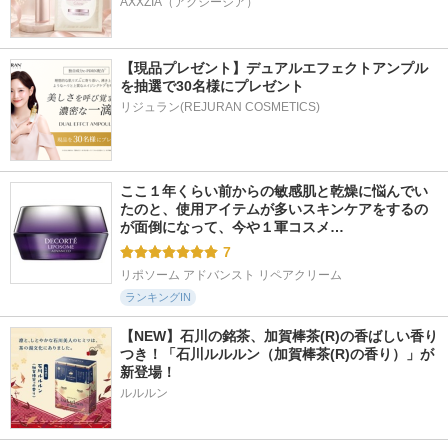
AXXZIA（アクシージア）
【現品プレゼント】デュアルエフェクトアンプル
を抽選で30名様にプレゼント
リジュラン(REJURAN COSMETICS)
ここ１年くらい前からの敏感肌と乾燥に悩んでい
たのと、使用アイテムが多いスキンケアをするの
が面倒になって、今や１軍コスメ…
7
リポソーム アドバンスト リペアクリーム
ランキングIN
【NEW】石川の銘茶、加賀棒茶(R)の香ばしい香り
つき！「石川ルルルン（加賀棒茶(R)の香り）」が
新登場！
ルルルン