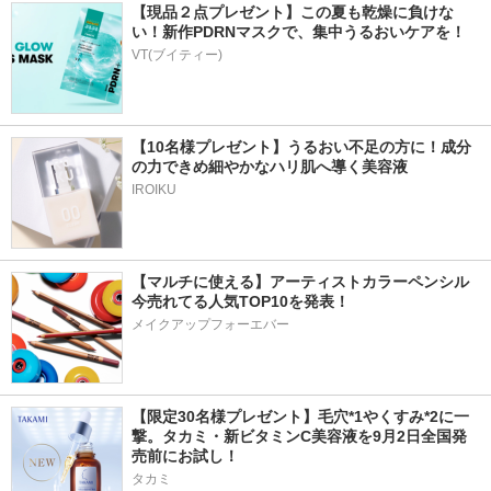
【現品２点プレゼント】この夏も乾燥に負けな
い！新作PDRNマスクで、集中うるおいケアを！
VT(ブイティー)
【10名様プレゼント】うるおい不足の方に！成分
の力できめ細やかなハリ肌へ導く美容液
IROIKU
【マルチに使える】アーティストカラーペンシル
今売れてる人気TOP10を発表！
メイクアップフォーエバー
【限定30名様プレゼント】毛穴*1やくすみ*2に一
撃。タカミ・新ビタミンC美容液を9月2日全国発
売前にお試し！
タカミ