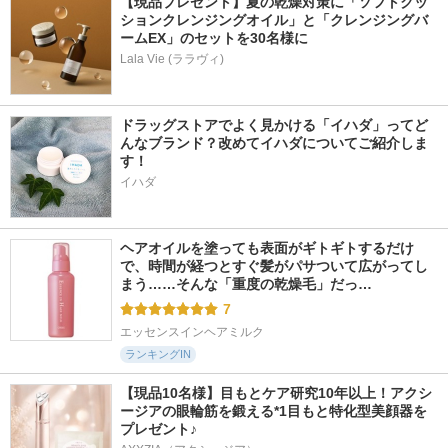
【現品プレゼント】夏の乾燥対策に「ソフトクッ
ションクレンジングオイル」と「クレンジングバ
ームEX」のセットを30名様に
Lala Vie (ララヴィ)
ドラッグストアでよく見かける「イハダ」ってど
んなブランド？改めてイハダについてご紹介しま
す！
イハダ
ヘアオイルを塗っても表面がギトギトするだけ
で、時間が経つとすぐ髪がパサついて広がってし
まう……そんな「重度の乾燥毛」だっ…
7
エッセンスインヘアミルク
ランキングIN
【現品10名様】目もとケア研究10年以上！アクシ
ージアの眼輪筋を鍛える*1目もと特化型美顔器を
プレゼント♪