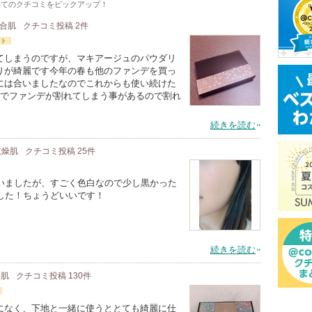
いてのクチコミをピックアップ！
混合肌
クチコミ投稿
2
件
ト
てしまうのですが、マキアージュのパウダリ
りが綺麗です今年の春も他のファンデを買っ
には合いましたなのでこれからも使い続けた
位でファンデが割れてしまう事があるので割れ
続きを読む
 乾燥肌
クチコミ投稿
25
件
ていましたが、すごく色白なので少し黒かった
した！ちょうどいいです！
続きを読む
合肌
クチコミ投稿
130
件
になく、下地と一緒に使うととても綺麗に仕