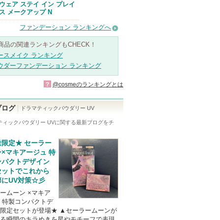
ウェア ステイ イン プレイ
ス メークアップ N
ファンデーション ランキングへ
商品の関連ランキングもCHECK！
ースメイク ランキング
ウダーファンデーション ランキング
?
@cosmeのランキングとは
ブログ
ドラマティックパウダリー UV
ティックパウダリー UV
に関する最新ブログをチ
！
量限定★ セーラー
×マキアージュ 特
ンパクトデザイン
セットでこれから
節にUV対策☆彡
ームーン ×マキア
 特製コンパクトデ
限定セットが登場★ ▲セーラームーンが
る瞬間のキラめきを星やモチーフで表現