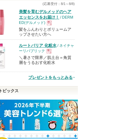
(応募受付：8/1～8/8)
美髪を育むデルメッドのヘア
エッセンスをお届け！
/ DERM
ED(デルメッド)
髪をふんわりとボリュームア
現
ップさせたい方へ
ルートバリア 化粧水
/ ネイチャ
品
ーリパブリック
＼暑さで限界／肌土台＝角質
現
層をうるおす化粧水
品
プレゼントをもっとみる
トピックス