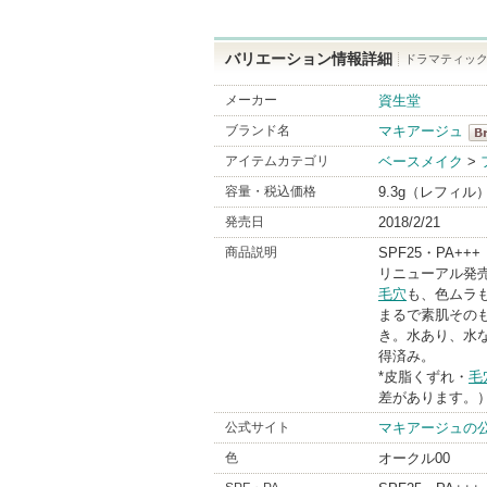
バリエーション情報詳細
ドラマティックパ
メーカー
資生堂
ブランド名
マキアージュ
マ
アイテムカテゴリ
ベースメイク
>
Br
容量・税込価格
9.3g（レフィル）
発売日
2018/2/21
商品説明
SPF25・PA+++
リニューアル発売
毛穴
も、色ムラ
まるで素肌その
き。水あり、水な
得済み。
*皮脂くずれ・
毛
差があります。
公式サイト
マキアージュの
色
オークル00