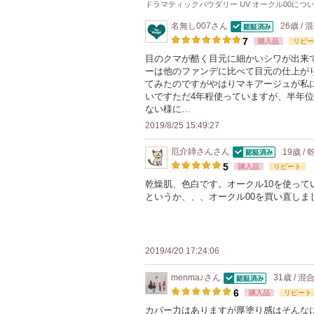
ドラマティックパウダリー UV オークル00
につ
名無し007
さん
26歳 / 
認証済
7
購入品
リピー
目のクマが酷く目元に細かいシワが出来
ーは他のファンデに比べて目元の仕上が
てみたのですがやはりマキアージュが私
いですただ4年程使っていますが、半年
ない様に…
2019/8/25 15:49:27
厄介姉さん
さん
19歳 /
認証済
5
購入品
リピート
乾燥肌、色白です。オークル10を使っ
というか、、、オークル00を買い直しま
2019/4/20 17:24:06
menma♪
さん
31歳 / 混
認証済
6
購入品
リピート
カバー力はありますが厚塗り感はそんな