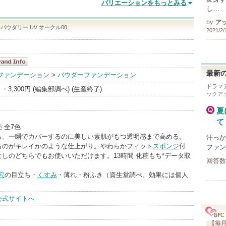
バリエーションをもっとみる
し…
by
ア
ウダリー UV オークル00
2021/2/
キアージュ
最新の
ファンデーション
>
パウダーファンデーション
andInfo
ドラマ
・3,300円 (編集部調べ) (生産終了)
ックア
夏
て
 全7色
も、一瞬でカバーするのに美しい素肌がもつ透明感まで高める。
汗っか
ものがキレイかのような仕上がり。やわらかフィット
スポンジ
付
ファン
しのどちらでもお使いいただけます。13時間 化粧もち*データ取
回答数
穴
の目立ち・
くすみ
・薄れ・粉ふき（資生堂調べ。効果には個人
）
公式サイトへ
【毎月