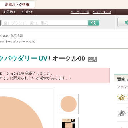
新着おトク情報
お買物
その他
カテゴリ一覧
ベストコスメ
クル00 商品情報
ダリー UV
>
オークル00
パウダリー UV
/ オークル00
公式
エーションは生産終了しました。
ではまだ販売されている場合があります。）
関連
ファン