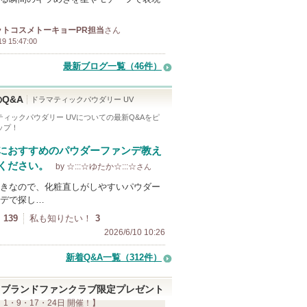
ットコスメトーキョーPR担当
さん
19 15:47:00
最新ブログ一覧（46件）
Q&A
ドラマティックパウダリー UV
ティックパウダリー UV
についての最新Q&Aをピ
ップ！
におすすめのパウダーファンデ教え
ください。
by ☆:::☆ゆたか☆:::☆
さん
きなので、化粧直しがしやすいパウダー
デで探し…
139
私も知りたい！
3
2026/6/10 10:26
新着Q&A一覧（312件）
ブランドファンクラブ限定プレゼント
 1・9・17・24日 開催！】