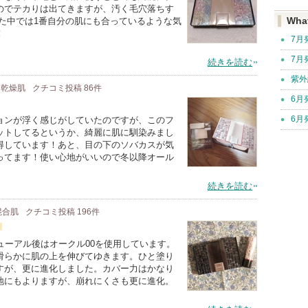
のでテカりは出てきますが、汚く毛穴落ちす
Wha
た中では1番自分の肌にも合っているような気
！
7月
7月
続きを読む
紫外
/ 乾燥肌
クチコミ投稿
86
件
6月
6月
ョンが浮く感じがしていたのですが、このフ
ットしてるというか、綺麗に肌に馴染みまし
得しています！あと、目の下のソバカスが気
ってます！使い心地がいいので冬以降オール
続きを読む
 混合肌
クチコミ投稿
196
件
ューアル後はオークル00を使用しています。
滑らかに肌の上を伸びてゆきます。ひと塗り
すが、更に進化しました。カバー力はかなり
地にもよりますが、崩れにくさも更に進化。