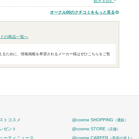
続きを読む
オークル00のクチコミをもっと見る
ドの商品一覧へ
えるために、情報掲載を希望されるメーカー様はぜひこちらをご覧
ストコスメ
@cosme SHOPPING
（通販）
レゼント
@cosme STORE
（店舗）
ューティニュース
@cosme CAREER
（美容の求人）