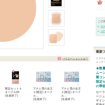
この
ベ
パ
最新
ドラマ
バリエーションとは？
ェック
★数
ムーン
製コ
限定
の季
限定セット４
アナと雪の女王
アナと雪の女王
セーラ
オークル00
２(限定) オーク
２(限定) オーク
(生産終了)
ル…
ル…
ージュ
(生産終了)
(生産終了)
ザイン
変身す