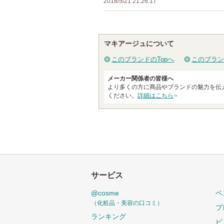
2018/5/21 21:26:17
ン
バ
ー
マキアージュについて
に
お
このブランドのTopへ
このブラン
気
メーカー関係者の皆様へ
に
より多くの方に商品やブランドの魅力を伝
入
ください。
詳細はこちら
り
登
録
さ
れ
て
サービス
い
ま
@cosme
ベ
す
（化粧品・美容の口コミ）
プ
ランキング
ビ