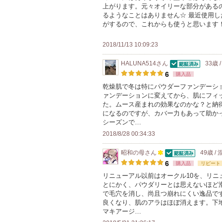
上がります。元々オイリーな部分がある
るようなことはありません☆ 最近使用し
がするので、これからも使うと思います
2018/11/13 10:09:23
HALUNA514
さん
33歳 
認証済
6
購入品
乾燥肌で冬は特にパウダーファンデーシ
ァンデーションに変えてから、肌にフィ
た。ムース産まれの効果なのかな？と納
になるのですが、カバー力もあって助か
シーズンで…
2018/8/28 00:34:33
昭和の母
さん
49歳 /
認証済
100
6
購入品
リピート
人
リニューアル以前はオークル10を、リニ
とにかく、パウダリーとは思えないほど
以
で毛穴を消し、尚且つ崩れにくい逸品で
上
良くなり、肌のアラはほぼ消えます。下
の
マキアージ…
メ