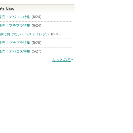
t's New
発売！デパコス特集
(6/24)
発売！プチプラ特集
(6/24)
線に負けない！ベストイレブン
(6/10)
発売！プチプラ特集
(5/28)
発売！デパコス特集
(5/27)
もっとみる