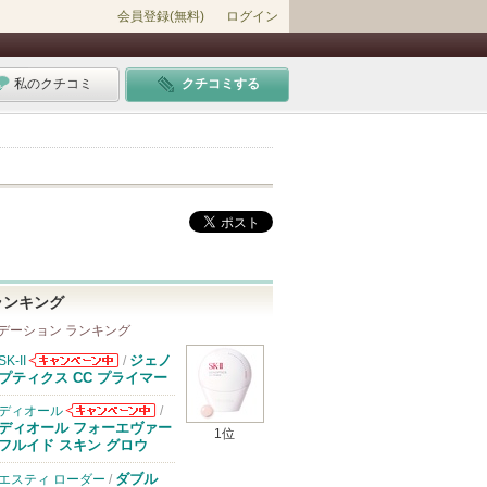
会員登録(無料)
ログイン
私のクチコミ
クチコミする
ランキング
デーション ランキング
ジェノ
SK-II
/
SK-IIからのお
プティクス CC プライマー
知らせがありま
す
ディオール
/
ディオールから
ディオール フォーエヴァー
1位
のお知らせがあ
フルイド スキン グロウ
ります
ダブル
エスティ ローダー
/