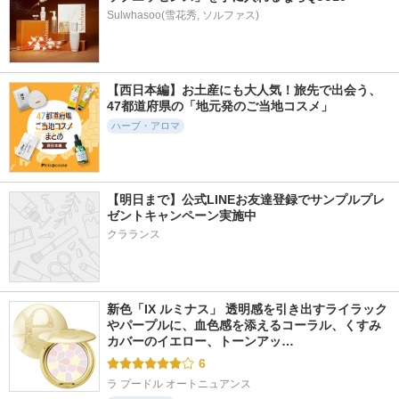
Sulwhasoo(雪花秀, ソルファス)
【西日本編】お土産にも大人気！旅先で出会う、
47都道府県の「地元発のご当地コスメ」
ハーブ・アロマ
【明日まで】公式LINEお友達登録でサンプルプレ
ゼントキャンペーン実施中
クラランス
新色「IX ルミナス」 透明感を引き出すライラック
やパープルに、血色感を添えるコーラル、くすみ
カバーのイエロー、トーンアッ…
6
ラ プードル オートニュアンス