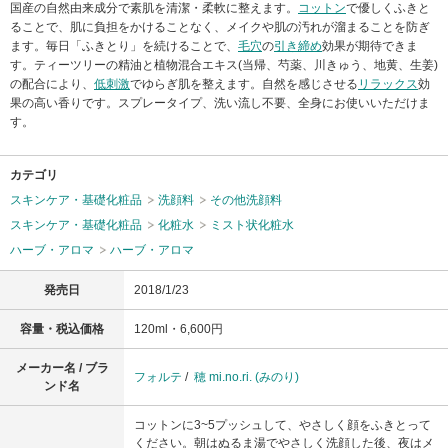
国産の自然由来成分で素肌を清潔・柔軟に整えます。
コットン
で優しくふきと
ることで、肌に負担をかけることなく、メイクや肌の汚れが溜まることを防ぎ
ます。毎日「ふきとり」を続けることで、
毛穴
の
引き締め
効果が期待できま
す。ティーツリーの精油と植物混合エキス(当帰、芍薬、川きゅう、地黄、生姜)
の配合により、
低刺激
でゆらぎ肌を整えます。自然を感じさせる
リラックス
効
果の高い香りです。スプレータイプ、洗い流し不要、全身にお使いいただけま
す。
カテゴリ
スキンケア・基礎化粧品
洗顔料
その他洗顔料
スキンケア・基礎化粧品
化粧水
ミスト状化粧水
ハーブ・アロマ
ハーブ・アロマ
発売日
2018/1/23
容量・税込価格
120ml・6,600円
メーカー名 / ブラ
フォルテ
/
穂 mi.no.ri. (みのり)
ンド名
コットンに3~5プッシュして、やさしく顔をふきとって
ください。朝はぬるま湯でやさしく洗顔した後、夜はメ