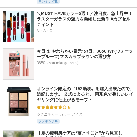
ランキングIN
＼MUST HAVEカラー5選！／注目度、急上昇中！
ラスターガラスの魅力を凝縮した新作 #カプセル
ティント
M・A・C
今日は"やわらかい目元"の日。3650 WP(ウォータ
ープルーフ)マスカラブラウンの選び方
3650（san roku go zero）
オンライン限定の〝152囁咲〟を購入出来たので、
追記します。 公式によると、 同系色で美しいレイ
ヤリングに仕上がるモーブト…
6
シグニチャー カラー アイズ
ランキングIN
【夏の透明感ケアは“落とすこと”から見直し