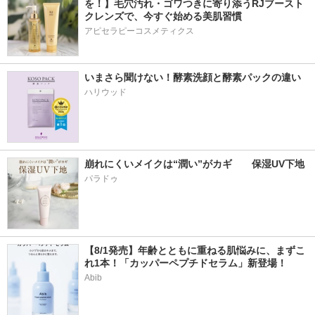
を！】毛穴汚れ・ゴワつきに寄り添うRJブースト
クレンズで、今すぐ始める美肌習慣
アピセラピーコスメティクス
いまさら聞けない！酵素洗顔と酵素パックの違い
ハリウッド
崩れにくいメイクは“潤い”がカギ　　保湿UV下地
パラドゥ
【8/1発売】年齢とともに重ねる肌悩みに、まずこ
れ1本！「カッパーペプチドセラム」新登場！
Abib