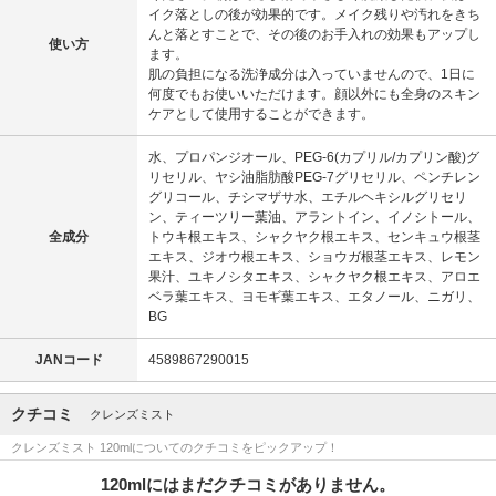
イク落としの後が効果的です。メイク残りや汚れをきち
んと落とすことで、その後のお手入れの効果もアップし
使い方
ます。
肌の負担になる洗浄成分は入っていませんので、1日に
何度でもお使いいただけます。顔以外にも全身のスキン
ケアとして使用することができます。
水、プロパンジオール、PEG-6(カプリル/カプリン酸)グ
リセリル、ヤシ油脂肪酸PEG-7グリセリル、ペンチレン
グリコール、チシマザサ水、エチルヘキシルグリセリ
ン、ティーツリー葉油、アラントイン、イノシトール、
全成分
トウキ根エキス、シャクヤク根エキス、センキュウ根茎
エキス、ジオウ根エキス、ショウガ根茎エキス、レモン
果汁、ユキノシタエキス、シャクヤク根エキス、アロエ
ベラ葉エキス、ヨモギ葉エキス、エタノール、ニガリ、
BG
JANコード
4589867290015
クチコミ
クレンズミスト
クレンズミスト 120mlについてのクチコミをピックアップ！
120mlにはまだクチコミがありません。