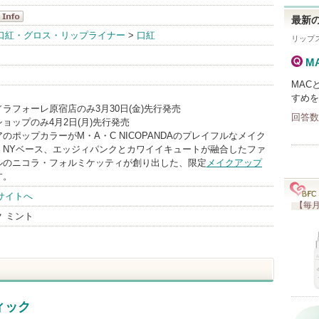
最新の
・C
口紅・グロス・リップライナー
>
口紅
リップ
nfo
M
MAC
すめを
ラフォーレ原宿店のみ3月30日(金)先行発売
回答数
ョップのみ4月2日(月)先行発売
のポップカラーがM・A・C NICOPANDAのプレイフルなメイク
。NYベース、エッジィパンクとカワイイキュートが融合したファ
ルのニコラ・フォルミケッティが創り出した、限定
メイクアップ
す。
サイトへ
【毎月
 ミント
ィック