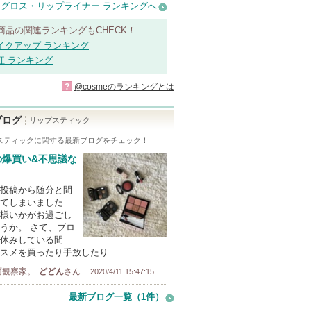
グロス・リップライナー ランキングへ
商品の関連ランキングもCHECK！
イクアップ ランキング
紅 ランキング
?
@cosmeのランキングとは
ブログ
リップスティック
スティック
に関する最新ブログをチェック！
の爆買い&不思議な
投稿から随分と間
てしまいました
様いかがお過ごし
うか。 さて、ブロ
休みしている間
スメを買ったり手放したり…
面観察家。
どどん
さん
2020/4/11 15:47:15
最新ブログ一覧（1件）