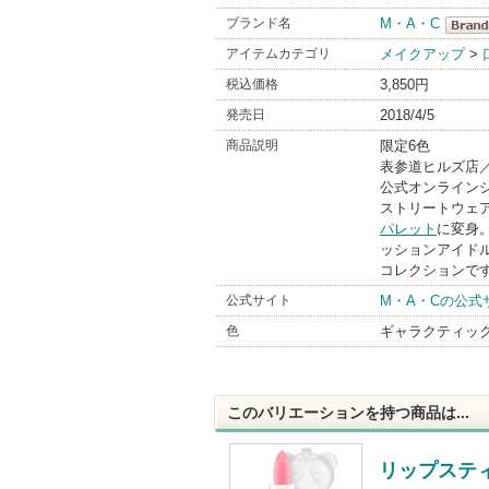
ブランド名
M・A・C
M・A
アイテムカテゴリ
メイクアップ
>
BrandI
税込価格
3,850円
発売日
2018/4/5
商品説明
限定6色
表参道ヒルズ店／
公式オンラインシ
ストリートウェア
パレット
に変身
ッションアイド
コレクションで
公式サイト
M・A・Cの公式
色
ギャラクティック
このバリエーションを持つ商品は...
リップステ