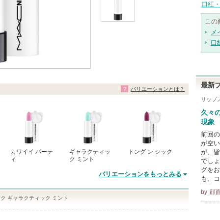
口紅・
この
メ
口
最新
バリエーションとは？
リップ
久々
現象
前回の
が空い
カワイイ パーテ
ギャラクティッ
トング ン シック
が、皆
ィ
ク ミント
でしょ
グをお
バリエーションをもっとみる
も、コ
by
顔
ク ギャラクティック ミント