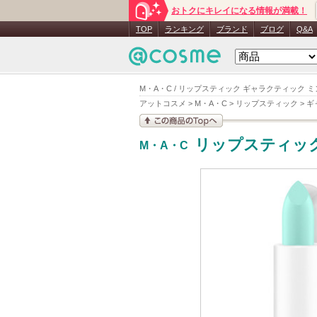
おトクにキレイになる情報が満載！
TOP
ランキング
ブランド
ブログ
Q&A
M・A・C / リップスティック ギャラクティック 
アットコスメ
>
M・A・C
>
リップスティック
>
ギ
この商品の情報を見
リップスティッ
M・A・C
る