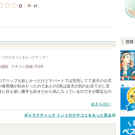
0
-pt
注目
いてのクチコミをピックアップ！
 敏感肌
クチコミ投稿
753
件
のでリップも欲しかったけどデパートでは完売してて楽天の公式
や使用感が好みだったのであとの2色は楽天の別のお店で少し安
見た目も使い勝手も好きだから気に入っているのですが限定なの
続きを読む
ギャラクティック ミントのクチコミをもっと見る