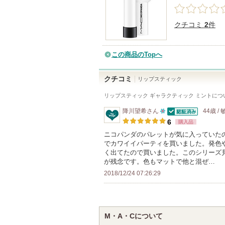
クチコミ
2
件
この商品のTopへ
クチコミ
リップスティック
リップスティック ギャラクティック ミント
につ
降川望希
さん
44歳 /
認証済
10
6
購入品
人
ニコパンダのパレットが気に入っていた
でカワイイパーティを買いました。発色
以
く出てたので買いました。このシリーズ
上
が残念です。色もマットで他と混ぜ…
の
2018/12/24 07:26:29
メ
ン
バ
M・A・Cについて
ー