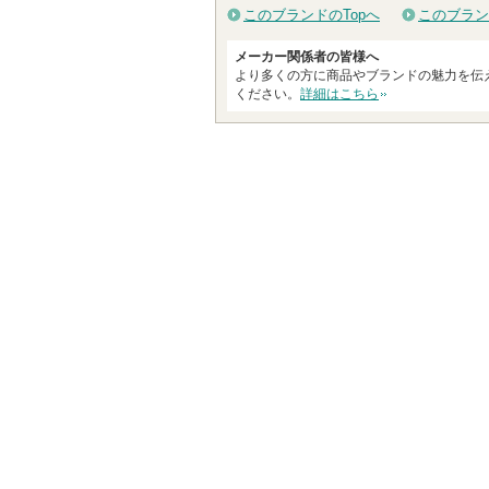
に
このブランドのTopへ
このブラン
お
メーカー関係者の皆様へ
気
より多くの方に商品やブランドの魅力を伝
に
ください。
詳細はこちら
入
り
登
録
さ
れ
て
い
ま
す