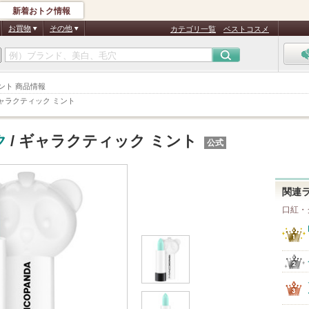
新着おトク情報
お買物
その他
カテゴリ一覧
ベストコスメ
ミント 商品情報
ャラクティック ミント
ク
/ ギャラクティック ミント
公式
関連
口紅・