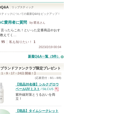
Q&A
リップスティック
スティック
についての最新Q&Aをピックアップ！
AC愛用者に質問
by 匿名
さん
と言ったらこれ！といった定番商品やおす
教えてく…
95
私も知りたい！
1
2023/2/19 00:04
新着Q&A一覧（9件）
ブランドファンクラブ限定プレゼント
 1・9・17・24日 開催！】
(応募受付：8/1～8/8)
【現品20名様】シルクグロウ
ベールUVミスト
/ SILCUS
紫外線対策とうるおいを両
現
立！
品
【現品】タイムシークレット