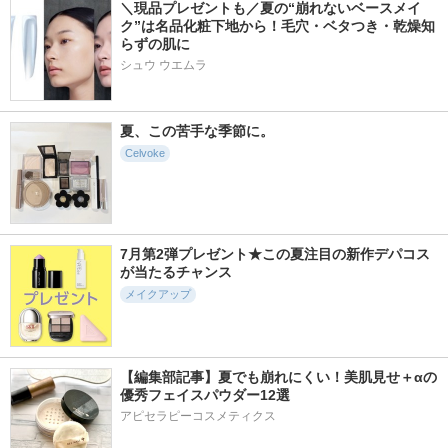
＼現品プレゼントも／夏の“崩れないベースメイ
ク”は名品化粧下地から！毛穴・ベタつき・乾燥知
らずの肌に
シュウ ウエムラ
夏、この苦手な季節に。
Celvoke
7月第2弾プレゼント★この夏注目の新作デパコス
が当たるチャンス
メイクアップ
【編集部記事】夏でも崩れにくい！美肌見せ＋αの
優秀フェイスパウダー12選
アピセラピーコスメティクス