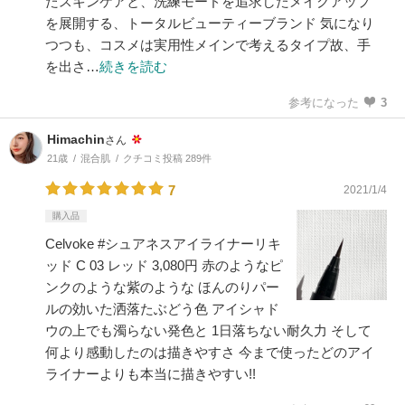
たスキンケアと、洗練モードを追求したメイクアップ
を展開する、トータルビューティーブランド 気になり
つつも、コスメは実用性メインで考えるタイプ故、手
を出さ…
続きを読む
参考になった
3
Himachin
さん
21歳
混合肌
クチコミ投稿 289件
7
2021/1/4
購入品
Celvoke #シュアネスアイライナーリキ
ッド C 03 レッド 3,080円 赤のようなピ
ンクのような紫のような ほんのりパー
ルの効いた洒落たぶどう色 アイシャド
ウの上でも濁らない発色と 1日落ちない耐久力 そして
何より感動したのは描きやすさ 今まで使ったどのアイ
ライナーよりも本当に描きやすい!!