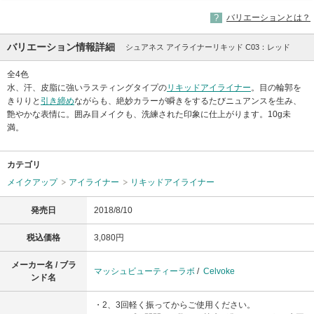
バリエーションとは？
バリエーション情報詳細
シュアネス アイライナーリキッド C03：レッド
全4色
水、汗、皮脂に強いラスティングタイプの
リキッドアイライナー
。目の輪郭を
きりりと
引き締め
ながらも、絶妙カラーが瞬きをするたびニュアンスを生み、
艶やかな表情に。囲み目メイクも、洗練された印象に仕上がります。10g未
満。
カテゴリ
メイクアップ
アイライナー
リキッドアイライナー
発売日
2018/8/10
税込価格
3,080円
メーカー名 / ブラ
マッシュビューティーラボ
/
Celvoke
ンド名
・2、3回軽く振ってからご使用ください。