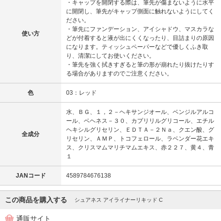
・キャップを開閉する際は、筆先が傷まないように水平
に開閉し、筆先がキャップ側面に触れないようにしてく
ださい。
・筆先にファンデーション、アイシャドウ、マスカラな
使い方
どが付着すると液が出にくくなったり、目詰まりの原因
になります。ティッシュペーパーなどで優しくふき取
り、清潔にしてお使いください。
・筆先を強く拭きすぎると筆の形が崩れたり抜けたりす
る場合がありますのでご注意ください。
色
03：レッド
水、ＢＧ、１，２－ヘキサンジオール、ベンジルアルコ
ール、ベヘネス－３０、カプリリルグリコール、エチル
ヘキシルグリセリン、ＥＤＴＡ－２Ｎａ、クエン酸、グ
全成分
リセリン、ＡＭＰ、トコフェロール、ラベンダー花エキ
ス、クリスマムマリチマムエキス、赤２２７、黄４、青
１
JANコード
4589784676138
この商品を購入する
シュアネス アイライナーリキッド C
通販サイト