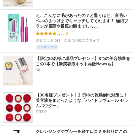
え、こんなに毛があったの？と驚くほど、産毛レ
ベルのまつげまでキャッチしてくれます！ 極細ブ
ラシが目頭や目尻の際までしっ…
5
塗るつけまつげ　自まつげ際立てタイプ
ランキングIN
【限定30名様に現品プレゼント】8つの美容効果を
この1本で【新美容液キット再販Newsも】
SK-II
【30名様プレゼント！】日中の乾燥崩れ対策に！
美容液をまとったような「ハイドラヴェール セラ
ムパウダー」
TIRTIR
クレンジングジプシーを経て口コミを頼りにこの