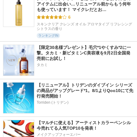
アイテムに出会い…リニューアル前からもう何年
も使っています！ マイクレだとお…
6
スキンクリア クレンズ オイル アロマタイプ リフレシング
シトラスの香り
ランキングIN
【限定30名様プレゼント】毛穴*1やくすみ*2に一
撃。タカミ・新ビタミンC美容液を9月2日全国発
売前にお試し！
タカミ
【リニューアル】トリデンのダイブイン シリーズ
の商品がアップグレード*1。8/1よりQoo10にて先
行発売開始！
Torriden (トリデン)
【マルチに使える】アーティストカラーペンシル
今売れてる人気TOP10を発表！
メイクアップフォーエバー