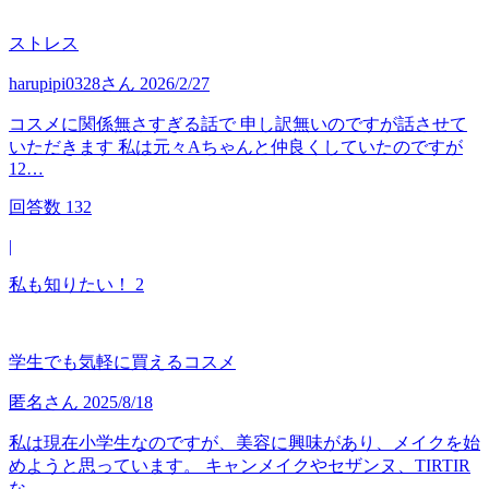
ストレス
harupipi0328
さん
2026/2/27
コスメに関係無さすぎる話で 申し訳無いのですが話させて
いただきます 私は元々Aちゃんと仲良くしていたのですが
12…
回答数
132
|
私も知りたい！
2
学生でも気軽に買えるコスメ
匿名
さん
2025/8/18
私は現在小学生なのですが、美容に興味があり、メイクを始
めようと思っています。 キャンメイクやセザンヌ、TIRTIR
な…