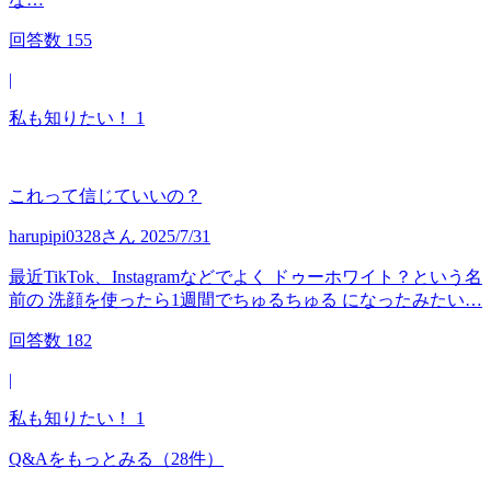
回答数
155
|
私も知りたい！
1
これって信じていいの？
harupipi0328
さん
2025/7/31
最近TikTok、Instagramなどでよく ドゥーホワイト？という名
前の 洗顔を使ったら1週間でちゅるちゅる になったみたい…
回答数
182
|
私も知りたい！
1
Q&Aをもっとみる
（28件）