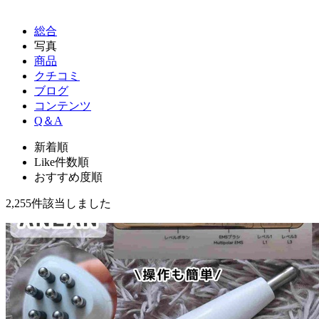
総合
写真
商品
クチコミ
ブログ
コンテンツ
Q＆A
新着順
Like件数順
おすすめ度順
2,255件
該当しました