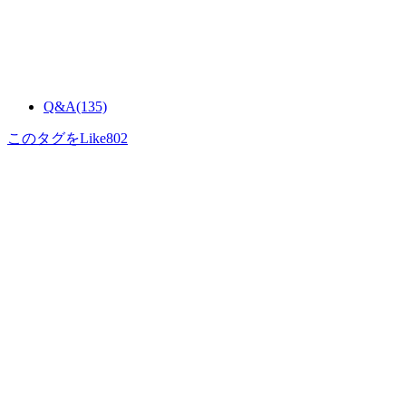
Q&A
(135)
このタグをLike
802