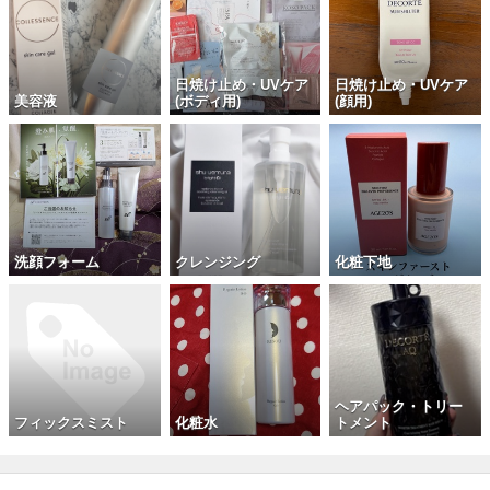
日焼け止め・UVケア
日焼け止め・UVケア
美容液
(ボディ用)
(顔用)
洗顔フォーム
クレンジング
化粧下地
ヘアパック・トリー
フィックスミスト
化粧水
トメント