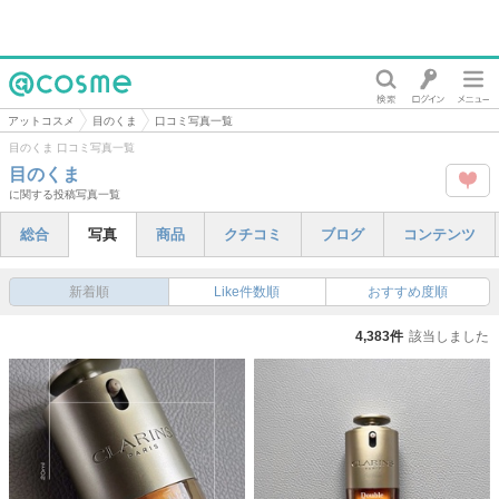
@cosme
アットコスメ
目のくま
口コミ写真一覧
目のくま 口コミ写真一覧
目のくま
に関する投稿写真一覧
この
総合
写真
商品
クチコミ
ブログ
コンテンツ
タグ
を
新着順
Like件数順
おすすめ度順
Like
4,383件
該当しました