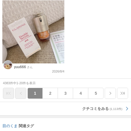
yuu666
さん
2026/8/4
4383件中1-20件を表示
1
2
3
4
5
クチコミをみる
(1,113件)
目のくま
関連タグ