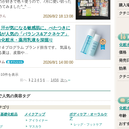
のが好きで色々使うので、7月に使い切った
購入
てみました^_^ …
クチ
さん
2026/8/2 18:13:08
・汗が気になる敏感肌に。べたつきに
感が人気の「バランス&アクネケア」
台化粧水・薬用乳液を深掘り
化粧
d プログラム ブランド担当です。 気温も
価格
る夏は、皮脂や…
発売
ラム
2026/8/1 14:00:00
オフィシャ
効果
ル
1-10件を表示
クチ
前へ
1
2
3
4
5
6
…
1456
次へ
eで人気の美容タグ
テゴリ
化粧
・基礎化粧品
メイクアップ
ボディケア・オーラルケ
年齢
ア
アイライナー
おす
レッグ・フットケア
グ
マスカラ