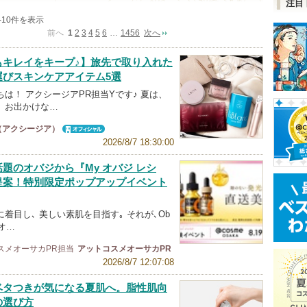
注目
1-10件を表示
前へ
1
2
3
4
5
6
…
1456
次へ
もキレイをキープ♪】旅先で取り入れた
運びスキンケアアイテム5選
は！ アクシージアPR担当Yです♪ 夏は、
、お出かけな…
A（アクシージア）
オフィシャ
2026/8/7 18:30:00
ル
題のオバジから『My オバジ レシ
提案！特別限定ポップアップイベント
着目し､ 美しい素肌を目指す｡ それが､Ob
 オ…
スメオーサカPR担当
アットコスメオーサカPR
2026/8/7 12:07:08
ベタつきが気になる夏肌へ。脂性肌向
の選び方