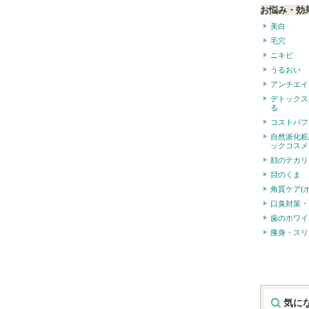
お悩み・効
美白
毛穴
ニキビ
うるおい
アンチエイ
デトックス
る
コストパフ
自然派化粧
ックコスメ
顔のテカリ
目のくま
角質ケア(
口臭対策・
歯のホワイ
痩身・スリ
気に