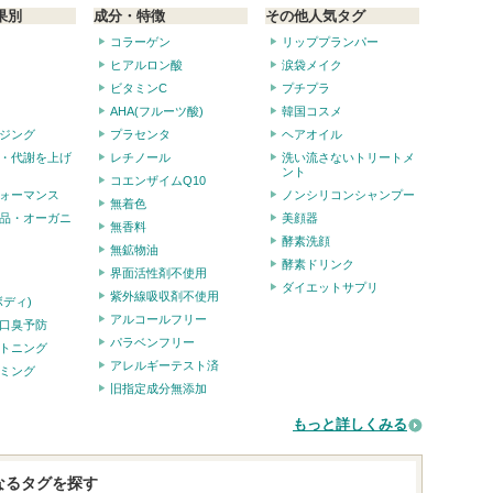
果別
成分・特徴
その他人気タグ
コラーゲン
リッププランパー
ヒアルロン酸
涙袋メイク
ビタミンC
プチプラ
AHA(フルーツ酸)
韓国コスメ
ジング
プラセンタ
ヘアオイル
・代謝を上げ
レチノール
洗い流さないトリートメ
ント
コエンザイムQ10
ォーマンス
ノンシリコンシャンプー
無着色
品・オーガニ
美顔器
無香料
酵素洗顔
無鉱物油
酵素ドリンク
界面活性剤不使用
ダイエットサプリ
紫外線吸収剤不使用
ボディ)
アルコールフリー
口臭予防
パラベンフリー
トニング
アレルギーテスト済
ミング
旧指定成分無添加
もっと詳しくみる
なるタグを探す