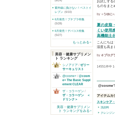
(6/24)
お試しする
ものをまとめ
紫外線に負けない！ベストイ
レブン
(6/10)
by
○うゆに○
6月発売！プチプラ特集
(5/28)
夏の皮脂
くい使用
6月発売！デパコス特集
(5/27)
高機能土
もっとみる
こんにちは！
湿度も高ま
美容・健康サプリメン
by
d プログ
ト ランキング
シノアドア
/
ゼリー
14551件中 
サーキュリスト
@cosme+
/
@cosm
e+ The Basic Suppl
ement CLEAR
@cosm
ザ・コラーゲン
/
ザ・コラーゲン ＜
アイテムカ
ドリンク＞
スキンケア
美容・健康サプリメン
洗顔料
ト ランキングをみる
クレンジン