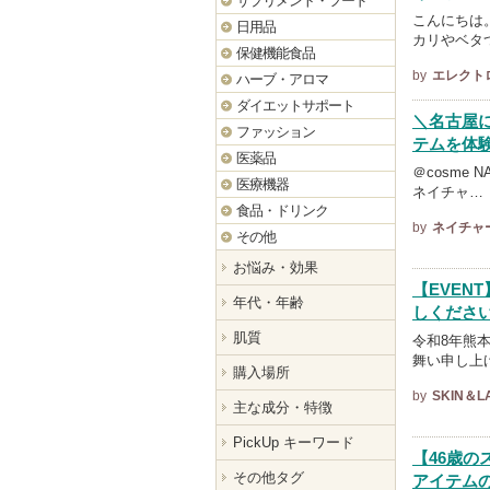
サプリメント・フード
こんにちは
日用品
カリやベタ
保健機能食品
by
エレクト
ハーブ・アロマ
ダイエットサポート
＼名古屋
ファッション
テムを体験
医薬品
＠cosme 
医療機器
ネイチャ…
食品・ドリンク
by
ネイチャ
その他
お悩み・効果
【EVEN
年代・年齢
しくださ
肌質
令和8年熊
舞い申し上
購入場所
by
SKIN＆
主な成分・特徴
PickUp キーワード
【46歳
その他タグ
アイテム