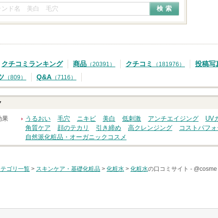
クチコミランキング
商品
クチコミ
投稿写
（20391）
（181976）
ツ
Q&A
（809）
（7116）
ク
効果
うるおい
毛穴
ニキビ
美白
低刺激
アンチエイジング
UV
角質ケア
顔のテカリ
引き締め
高クレンジング
コストパフォ
自然派化粧品・オーガニックコスメ
カテゴリ一覧
>
スキンケア・基礎化粧品
>
化粧水
>
化粧水
の口コミサイト -
@cos