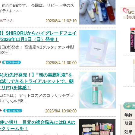
minimaruです。 今回は、リピート中のス
イテムにつ…
【毎月
ru**
さん
2026/8/4 11:02:10
】SHIRORUからハイグレードフェイ
2026年11月1日（日）発売！
1月1日(水)発売！ 高濃度※1グルタチオン×NM
※2冴…
U
2026/8/4 11:00:00
オフィシャ
ル
4(火)先行発売！】“朝の美膜乳液”を
お試しできるトライアルセットで、朝
リ(*1)を体感！
んにちは！ アットコスメのコラリッチブラ
♪ ＼＼本日8…
チ
2026/8/4 10:00:00
オフィシャ
年齢
ル
7月使い切り 目元の複合悩みにはB.Aの
肌質
ンクリームを！
効果