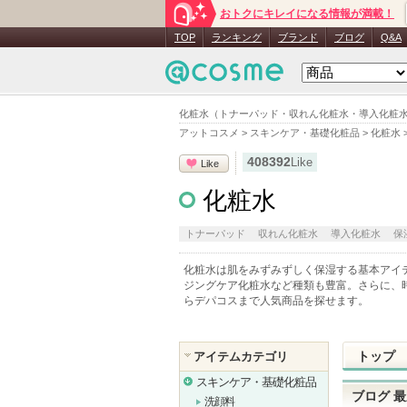
おトクにキレイになる情報が満載！
TOP
ランキング
ブランド
ブログ
Q&A
化粧水（トナーパッド・収れん化粧水・導入化粧水
アットコスメ
>
スキンケア・基礎化粧品
>
化粧水
408392
Like
Like
化粧水
トナーパッド
収れん化粧水
導入化粧水
保
化粧水は肌をみずみずしく保湿する基本アイ
ジングケア化粧水など種類も豊富。さらに、
らデパコスまで人気商品を探せます。
トップ
アイテムカテゴリ
スキンケア・基礎化粧品
ブログ 
洗顔料