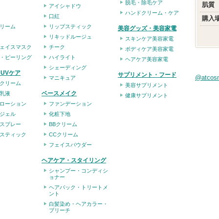
脱毛・除毛ケア
肌質
アイシャドウ
ハンドクリーム・ケア
口紅
購入
リーム
リップスティック
美容グッズ・美容家電
リキッドルージュ
スキンケア美容家電
ェイスマスク
チーク
ボディケア美容家電
・ピーリング
ハイライト
ヘアケア美容家電
シェーディング
UVケア
サプリメント・フード
@atco
マニキュア
クリーム
美容サプリメント
ベースメイク
乳液
健康サプリメント
ローション
ファンデーション
ジェル
化粧下地
スプレー
BBクリーム
スティック
CCクリーム
フェイスパウダー
ヘアケア・スタイリング
シャンプー・コンディシ
ョナー
ヘアパック・トリートメ
ント
白髪染め・ヘアカラー・
ブリーチ