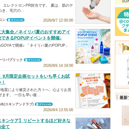
。 エレクトロンPR担当です。 夏は、肌のテ
つき、毛穴の…
ロン
2026/8/7 12:00:00
オフィシャ
ル
に大集合／ネイリパ夏のおすすめアイ
できるPOPUPイベントを開催♪
NAGOYAで開催♪ 「ネイリパ夏のPOPUP」
ーリパブリック
オフィシャ
2026/8/6 14:19:00
ル
T】9月限定企画セットをいち早くお試
い！
本地震により被災された方々へ、心よりお見
げます。 一日も早い復…
最新
LAB(スキンアンドラブ)
オフィシャ
2026/8/4 13:55:00
ル
のスキンケア】リピートするほど好きな
の全て