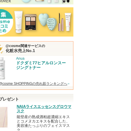
@cosme関連サービスの
化粧水売上No.1
Anua
ドクダミ77ヒアルロンスー
ジングトナー
@cosme SHOPPINGの売れ筋ランキングへ
プレゼント
NAIAライスエッセンスグロウマ
スク
能登産の熟成酒粕超濃縮エキス
とコメヌカエキスを配合した、
美容液たっぷりのフェイスマス
ク