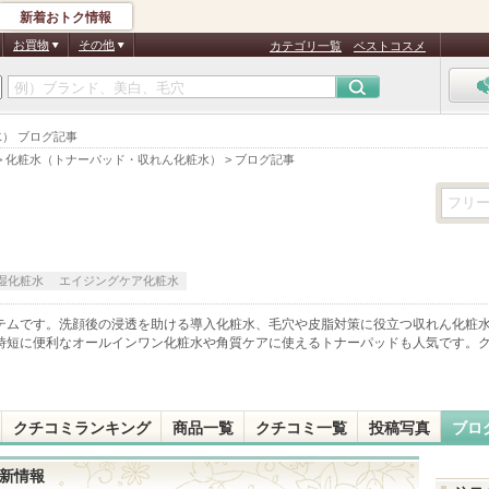
新着おトク情報
お買物
その他
カテゴリ一覧
ベストコスメ
） ブログ記事
>
化粧水（トナーパッド・収れん化粧水）
>
ブログ記事
湿化粧水
エイジングケア化粧水
テムです。洗顔後の浸透を助ける導入化粧水、毛穴や皮脂対策に役立つ収れん化粧
時短に便利なオールインワン化粧水や角質ケアに使えるトナーパッドも人気です。
クチコミランキング
商品一覧
クチコミ一覧
投稿写真
ブロ
最新情報