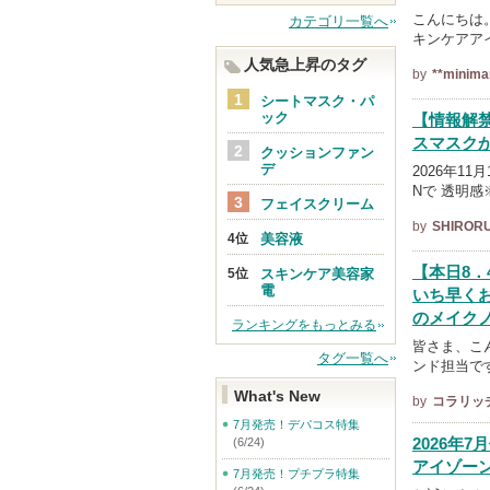
こんにちは。
カテゴリ一覧へ
キンケアア
人気急上昇のタグ
by
**minima
シートマスク・パ
ック
【情報解禁
スマスクが
クッションファン
デ
2026年1
Nで 透明感
フェイスクリーム
by
SHIROR
美容液
【本日8．
スキンケア美容家
電
いち早く
のメイクノ
ランキングをもっとみる
皆さま、こ
タグ一覧へ
ンド担当です
What's New
by
コラリッ
7月発売！デパコス特集
2026年
(6/24)
アイゾー
7月発売！プチプラ特集