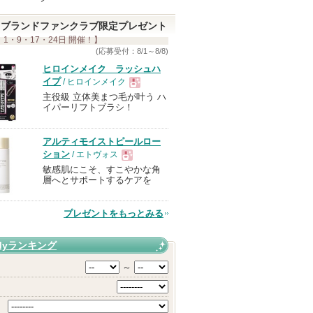
ブランドファンクラブ限定プレゼント
 1・9・17・24日 開催！】
(応募受付：8/1～8/8)
ヒロインメイク ラッシュハ
イプ
/ ヒロインメイク
主役級 立体美まつ毛が叶う ハ
現
イパーリフトブラシ！
品
アルティモイストピールロー
ション
/ エトヴォス
敏感肌にこそ、すこやかな角
現
層へとサポートするケアを
品
プレゼントをもっとみる
Myランキング
～