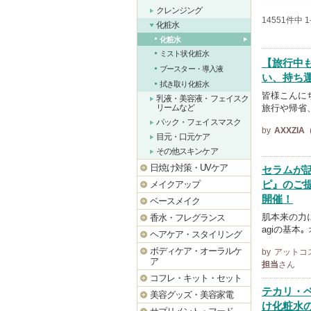
クレンジング
14551件中 
化粧水
化粧水
ミスト状化粧水
【旅行中
ブースター・導入液
い、持ち
拭き取り化粧水
皆様こんにち
乳液・美容液・フェイスク
旅行や帰省
リームなど
パック・フェイスマスク
by
AXXZI
目元・口元ケア
その他スキンケア
日焼け対策・UVケア
セラムが話
ピ』のご
メイクアップ
開催！
ベースメイク
肌本来の力に
香水・フレグランス
agiの基本｡
ヘアケア・スタイリング
ボディケア・オーラルケ
by
アットコ
ア
担当
さん
コフレ・キット・セット
テカリ・
美容グッズ・美容家電
け化粧水