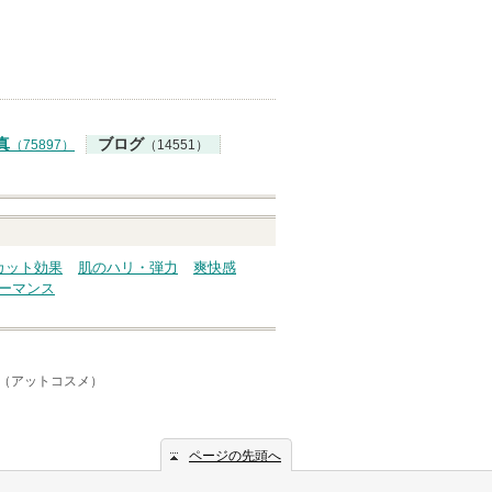
真
ブログ
（75897）
（14551）
カット効果
肌のハリ・弾力
爽快感
ーマンス
me（アットコスメ）
ページの先頭へ