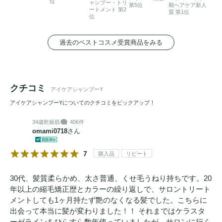
位
ャンプー・トリ
第5位
期ヘアケア新人
ートメント 第2
賞 第1位
位
過去のベストコスメ受賞商品をみる
クチコミ
アイケアシャンプーY
アイケアシャンプーYについてのクチコミをピックアップ！
34歳
乾燥肌
406件
omami0718
さん
7
購入品
リピート
30代、髪質柔らかめ、太さ普通、くせ毛うねり持ちです。20
年以上の縮毛矯正歴とカラーの繰り返しで、サロントリート
メントしても1ヶ月持たず艶のなくなる髪でした。こちらに
出会って本当に髪が変わりました！！ それまではケラスタ
ーゼラインをひらすら数年使っていましたが、サロンに行く