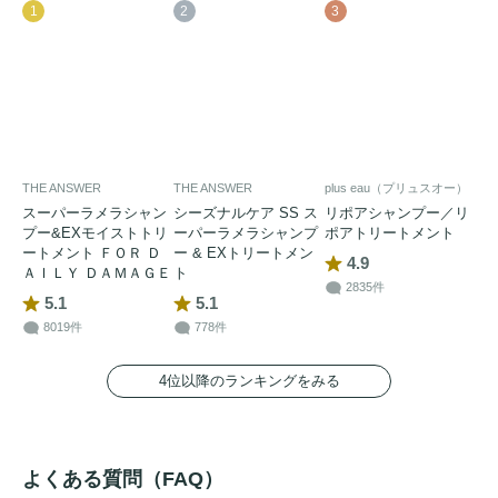
1
2
3
THE ANSWER
THE ANSWER
plus eau（プリュスオー）
スーパーラメラシャン
シーズナルケア SS ス
リポアシャンプー／リ
プー&EXモイストトリ
ーパーラメラシャンプ
ポアトリートメント
ートメント ＦＯＲ Ｄ
ー & EXトリートメン
4.9
ＡＩＬＹ ＤＡＭＡＧＥ
ト
2835件
5.1
5.1
8019件
778件
4位以降のランキングをみる
よくある質問（FAQ）