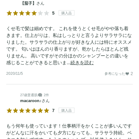
【茄子】
さん
5
購入品
くせ毛で髪は細めです。 これを使うとくせ毛がやや落ち着
きます。仕上がりは、私はしっとりと言うよりサラサラにな
りました。サラサラの仕上がりが好きな人には特にオススメ
です。 匂いはほんのり香りますが、乾かしたらほとんど残
りません。 高いですがその分ほかのシャンプーとの違いを
感じることができると思いま...
続きを読む
2020/11/5
2
参考になった
27歳
普通肌
2件
macaroon♪
さん
7
購入品
もう何年も使っています！仕事柄汗をかくことが多いんです
がどんなに汗をかいても夕方になっても、サラサラ持続。ベ