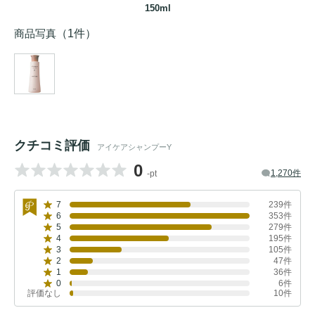
150ml
商品写真
（1件）
クチコミ評価
アイケアシャンプーY
0
1,270件
-pt
7
239件
6
353件
5
279件
4
195件
3
105件
2
47件
1
36件
0
6件
評価なし
10件