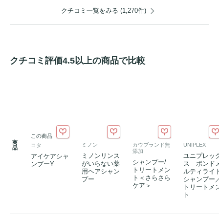
クチコミ一覧をみる (1,270件)
クチコミ評価4.5以上の商品で比較
この商品
商
ミノン
カウブランド無
UNIPLEX
コタ
品
添加
ミノンリンス
ユニプレッ
アイケアシャ
シャンプー/
がいらない薬
ス ボンド
ンプーY
トリートメン
用ヘアシャン
ルティライ
ト＜さらさら
プー
シャンプー
ケア＞
トリートメ
ト