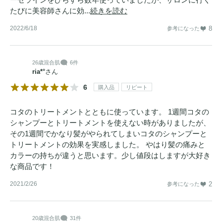
たびに美容師さんに効...
続きを読む
2022/6/18
8
参考になった
26歳
混合肌
6件
ria*°
さん
6
購入品
リピート
コタのトリートメントとともに使っています。 1週間コタの
シャンプーとトリートメントを使えない時がありましたが、
その1週間でかなり髪がやられてしまいコタのシャンプーと
トリートメントの効果を実感しました。 やはり髪の痛みと
カラーの持ちが違うと思います。少し値段はしますが大好き
な商品です！
2021/2/26
2
参考になった
20歳
混合肌
31件