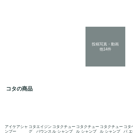
投稿写真・動画
他14件
コタの商品
アイケアシャ
コタエイジン
コタクチュー
コタクチュー
コタクチュー
コタ
ンプー
グ バウンス
ル シャンプ
ル シャンプ
ル シャンプ
パ 