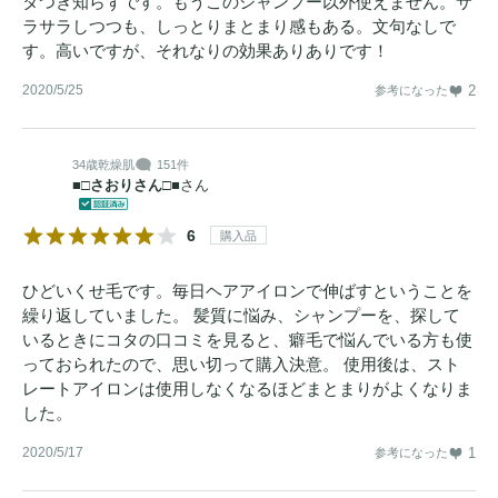
タつき知らずです。もうこのシャンプー以外使えません。サ
ラサラしつつも、しっとりまとまり感もある。文句なしで
す。高いですが、それなりの効果ありありです！
2020/5/25
2
参考になった
34歳
乾燥肌
151件
■□さおりさん□■
さん
6
購入品
ひどいくせ毛です。毎日ヘアアイロンで伸ばすということを
繰り返していました。 髪質に悩み、シャンプーを、探して
いるときにコタの口コミを見ると、癖毛で悩んでいる方も使
っておられたので、思い切って購入決意。 使用後は、スト
レートアイロンは使用しなくなるほどまとまりがよくなりま
した。
2020/5/17
1
参考になった