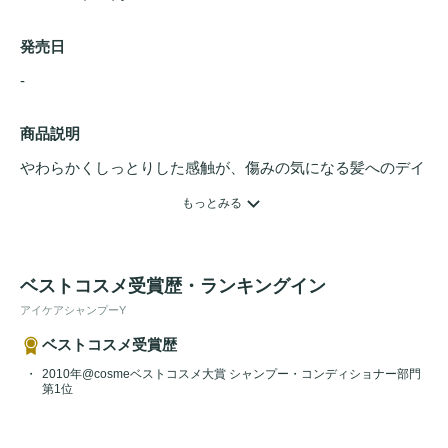
発売日
- 
商品説明
やわらかくしっとりした感触が、傷みの気になる髪へのデイ
リーケアに。髪の広がりを抑え、柔らかくしっとり洗い上げ
もっとみる
る
シャンプー
です。トウキンセンカエキス（保湿成分）、モ
モ葉エキス（保湿成分）

pH:5.8

ベストコスメ受賞歴・ランキングイン
【香り】

アイケアシャンプーY
    香調：フルーティー
ハーブ
ベストコスメ受賞歴
    配合
ハーブ
：トウキセンカ
2010年@cosmeベストコスメ大賞 シャンプー・コンディショナー部門
第1位