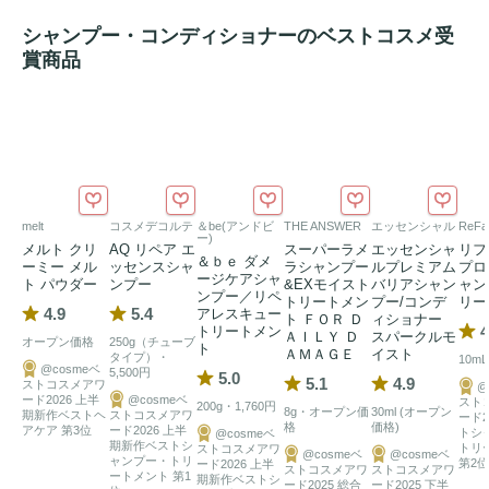
シャンプー・コンディショナーのベストコスメ受
賞商品
melt
コスメデコルテ
＆be(アンドビ
THE ANSWER
エッセンシャル
ReFa
ー)
メルト クリ
AQ リペア エ
スーパーラメ
エッセンシャ
リフ
＆ｂｅ ダメ
ーミー メル
ッセンスシャ
ラシャンプー
ルプレミアム
プロ
ージケアシャ
ト パウダー
ンプー
&EXモイスト
バリアシャン
ャン
ンプー／リペ
トリートメン
プー/コンデ
リー
4.9
5.4
アレスキュー
ト ＦＯＲ Ｄ
ィショナー
4
トリートメン
ＡＩＬＹ Ｄ
スパークルモ
オープン価格
250g（チューブ
ト
ＡＭＡＧＥ
イスト
タイプ）・
10m
@cosmeベ
5,500円
5.0
5.1
4.9
ストコスメアワ
@
ード2026 上半
@cosmeベ
スト
200g・1,760円
8g・オープン価
30ml (オープン
期新作ベストヘ
ストコスメアワ
ード2
格
価格)
アケア 第3位
ード2026 上半
トシ
@cosmeベ
期新作ベストシ
トリ
ストコスメアワ
@cosmeベ
@cosmeベ
ャンプー・トリ
第2位
ード2026 上半
ストコスメアワ
ストコスメアワ
ートメント 第1
期新作ベストシ
ード2025 総合
ード2025 下半