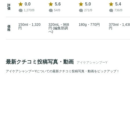
0.0
5.6
5.0
5.4
評
価
1,270件
54件
271件
736件
150ml・1,320
320mL・968
180g・770円
370ml・1,43
価
円
円 (編集部調
円
格
べ)
最新クチコミ投稿写真・動画
アイケアシャンプーY
アイケアシャンプーYについての最新クチコミ投稿写真・動画をピックアップ！