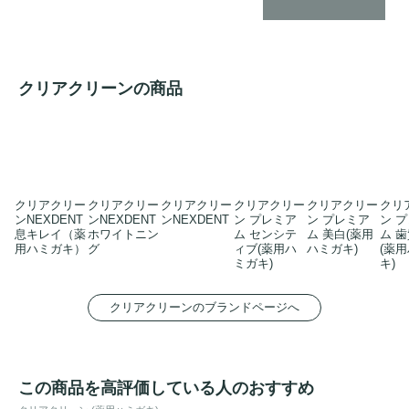
クリアクリーンの商品
クリアクリー
クリアクリー
クリアクリー
クリアクリー
クリアクリー
クリ
ンNEXDENT
ンNEXDENT
ンNEXDENT
ン プレミア
ン プレミア
ン 
息キレイ（薬
ホワイトニン
ム センシテ
ム 美白(薬用
ム 
用ハミガキ）
グ
ィブ(薬用ハ
ハミガキ)
(薬
ミガキ)
キ)
クリアクリーンのブランドページへ
この商品を高評価している人のおすすめ