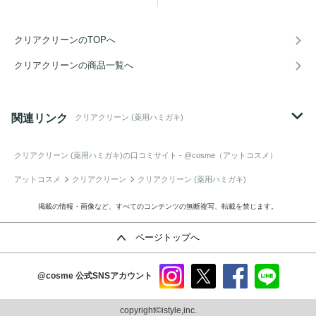
クリアクリーンのTOPへ
クリアクリーンの商品一覧へ
関連リンク
クリアクリーン (薬用ハミガキ)
クリアクリーン (薬用ハミガキ)
の口コミサイト - @cosme（アットコスメ）
アットコスメ
クリアクリーン
クリアクリーン (薬用ハミガキ)
掲載の情報・画像など、すべてのコンテンツの無断複写、転載を禁じます。
ページトップへ
@cosme
公式SNSアカウント
instag
x
faceb
line
ram
ook
copyright©istyle,inc.