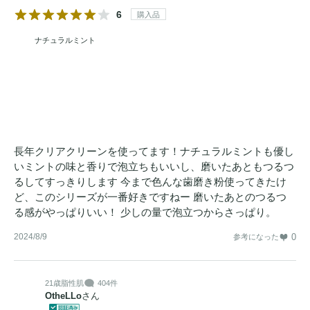
6
購入品
ナチュラルミント
長年クリアクリーンを使ってます！ナチュラルミントも優し
いミントの味と香りで泡立ちもいいし、磨いたあともつるつ
るしてすっきりします 今まで色んな歯磨き粉使ってきたけ
ど、このシリーズが一番好きですねー 磨いたあとのつるつ
る感がやっぱりいい！ 少しの量で泡立つからさっぱり。
2024/8/9
0
参考になった
21歳
脂性肌
404件
OtheLLo
さん