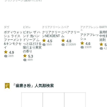
クリアクリーン (薬用ハミガキ)
ダヴ
ビオレ
クリアクリーン
ニベア
アクアフレッシ
BART
ュ
ボディウォッ
ビオレ ザ ハ
クリアクリー
ニベアクリー
薬用B
アクアフレッ
シュ ライス
ンド 泡ハン
ンNEXDENT
ム
中性
シュ
ファーメント
ドソープ ふ
浴剤
4.5
4.8
4.6
&キンモクセ
っとほどける
5
55件
17,928件
イ
陽だまり果実
230件
4,
の香り
4.9
5.3
28件
48件
「歯磨き粉」人気順検索