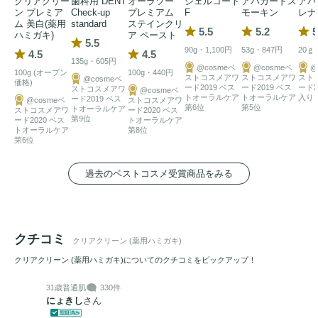
クリアクリー
歯科用 DENT
オーラツー
ジェルコート
アパガードス
アパ
ン プレミア
Check-up
プレミアム
F
モーキン
レナ
ム 美白(薬用
standard
ステインクリ
5.5
5.2
5
ハミガキ)
ア ペースト
5.5
90g・1,100円
53g・847円
20ｇ
4.5
4.5
135g・605円
@cosmeベ
@cosmeベ
@
100g (オープン
100g・440円
ストコスメアワ
ストコスメアワ
スト
@cosmeベ
価格)
ード2019 ベス
ード2019 ベス
ード2
ストコスメアワ
@cosmeベ
トオーラルケア
トオーラルケア
入り
ード2019 ベス
@cosmeベ
ストコスメアワ
第6位
第5位
トオーラルケア
ストコスメアワ
ード2020 ベス
第9位
ード2020 ベス
トオーラルケア
トオーラルケア
第8位
第6位
過去のベストコスメ受賞商品をみる
クチコミ
クリアクリーン (薬用ハミガキ)
クリアクリーン (薬用ハミガキ)についてのクチコミをピックアップ！
31歳
普通肌
330件
にょきし
さん