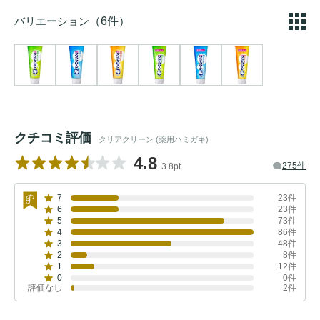
バリエーション
（6件）
クチコミ評価
クリアクリーン (薬用ハミガキ)
4.8
275件
3.8pt
7
23件
6
23件
5
73件
4
86件
3
48件
2
8件
1
12件
0
0件
評価なし
2件