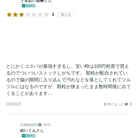
うるおい泥棒
さん
3
購入品
とにかくコスパが最強すぎるし、安い時は100円程度で買え
るのでついついストックしがちです。 顆粒が配合されてい
るので歯の隙間に入り込んで汚れなどを落としてくれてツル
ツルにはなるのですが、顆粒が挟まったまま数時間後に出て
くることがあります…
2026/1/3
0
参考になった
42歳
乾燥肌
93件
めいくん
さん