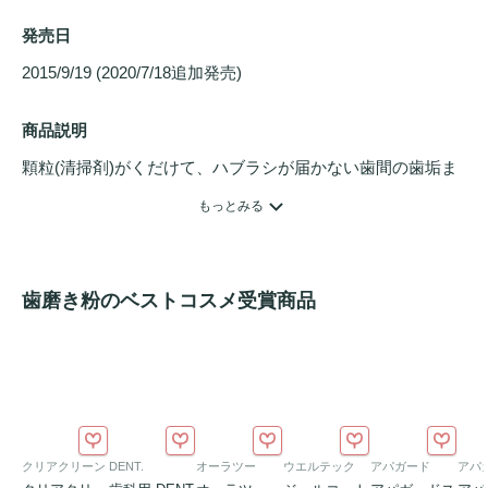
発売日
2015/9/19 (2020/7/18追加発売) 
商品説明
顆粒(清掃剤)がくだけて、ハブラシが届かない歯間の歯垢ま
で押し出し、歯垢スゴ落ち。フッ素配合で、むし歯の発生と
もっとみる
進行を防ぎ、すみずみまでツルツルの歯に。口中を浄化、口
臭を防ぎます。
歯磨き粉のベストコスメ受賞商品
クリアクリーン
DENT.
オーラツー
ウエルテック
アパガード
アパ