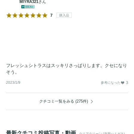
MIYRA321
さん
7
購入品
フレッシュシトラスはスッキリさっぱりします。クセになり
そう。
2023/1/9
3
参考になった
クチコミ一覧をみる (275件)
最新クチコミ投稿写真・動画
クリアクリーン (薬用ハミガキ)