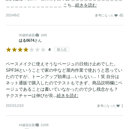
＿＿＿＿＿＿＿＿＿＿＿＿＿ こち...
続きを読む
2024/6/2
45
参考になった
30歳
乾燥肌
18件
はる0674
さん
4
購入品
ベースメイクに使えそうなベージュの日焼け止めでした。
SPF34ということで家の中など屋内作業で使おうと思ってい
たのですが、トーンアップ効果は…いらない…！笑 自分は
ネット通販で購入したのでテストもできず、商品説明欄にベ
ージュであることは書いていなかったので少し残念かも？
テクスチャーは伸びが良...
続きを読む
2023/12/10
1
参考になった
43歳
混合肌
210件