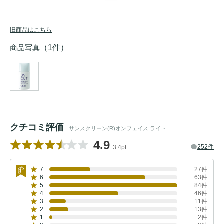
旧商品はこちら
商品写真
（1件）
クチコミ評価
サンスクリーン(R)オンフェイス ライト
4.9
252件
3.4pt
7
27件
6
63件
5
84件
4
46件
3
11件
2
13件
1
2件