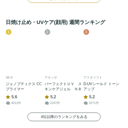
日焼け止め・UVケア(顔用) 週間ランキング
1
2
3
SK-II
アネッサ
アスタリフト
ジェノプティクス CC
パーフェクトＵＶ ス
D-UVシールド トーン
プライマー
キンケアジェル ＮＢ
アップ
5.6
5.2
5.2
4012件
2247件
3271件
4位以降のランキングをみる