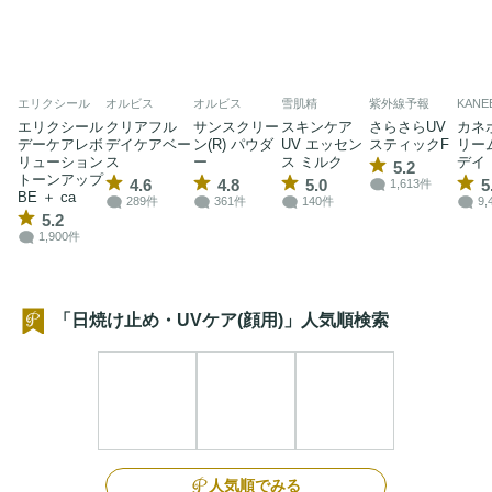
エリクシール
オルビス
オルビス
雪肌精
紫外線予報
KANE
エリクシール
クリアフル
サンスクリー
スキンケア
さらさらUV
カネ
デーケアレボ
デイケアベー
ン(R) パウダ
UV エッセン
スティックF
リー
リューション
ス
ー
ス ミルク
デイ
5.2
トーンアップ
4.6
4.8
5.0
5
1,613件
BE ＋ ca
289件
361件
140件
9,
5.2
1,900件
「日焼け止め・UVケア(顔用)」人気順検索
人気順でみる