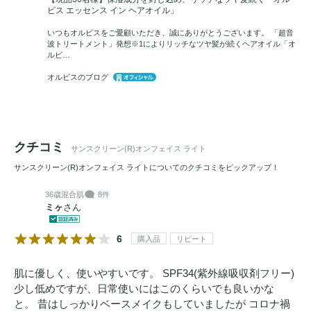
ビス エッセンス イン ヘアオイル」
いつもオルビスをご愛顧いただき、誠にありがとうございます。 「超音
波トリートメント」発想※1によりリッチなツヤ髪が続くヘアオイル「オ
ルビ…
オルビスのブログ
クチコミ
サンスクリーン(R)オンフェイス ライト
サンスクリーン(R)オンフェイス ライトについてのクチコミをピックアップ！
36歳
混合肌
8件
ミヶ
さん
6
購入品
リピート
肌に優しく、使いやすいです。 SPF34(紫外線吸収剤フリー)
少し低めですが、日常使いにはこのくらいでも良いかな
と。 昔はしっかりベースメイクもしていましたが コロナ禍