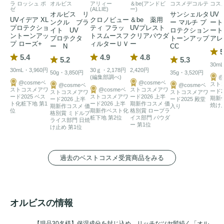
ラ ロッシュ ポ
オルビス
アリィー
＆be(アンドビ
コスメデコルテ
コス
ゼ
(ALLIE)
ー)
オルビス リ
サンシェルタ
UV
UVイデア XL
クロノビュー
＆be 薬用
ンクル ブラ
ー マルチ プ
ート
プロテクショ
ティ フラッ
UVプレスト
イト UV
ロテクション
ート
ントーンアッ
トスムースフ
クリアパウダ
プロテクタ
トーンアップ
アレ
プ ローズ+
ィルターＵＶ
ー
ー N
CC
5
5.4
4.9
4.8
5.2
5.3
30mL
30mL・3,960円
30ｇ・2,178円
2,420円
50g・3,850円
35g・3,520円
(編集部調べ)
@
@cosmeベ
@cosmeベ
スト
@cosmeベ
@cosmeベ
ストコスメアワ
@cosmeベ
ストコスメアワ
ード2
ストコスメアワ
ストコスメアワ
ード2025 ベス
ストコスメアワ
ード2026 上半
期新
ード2026 上半
ード2025 殿堂
ト化粧下地 第1
ード2026 上半
期新作コスメ 価
焼け
期新作コスメ 価
入り
位
期新作ベスト化
格別賞 ロープラ
格別賞 ミドルプ
粧下地 第2位
イス部門 パウダ
ライス部門 日焼
ー 第1位
け止め 第1位
過去のベストコスメ受賞商品をみる
オルビスの情報
【現品30名様】保湿成分を封じ込め、リッチなツヤ髪続く「オル