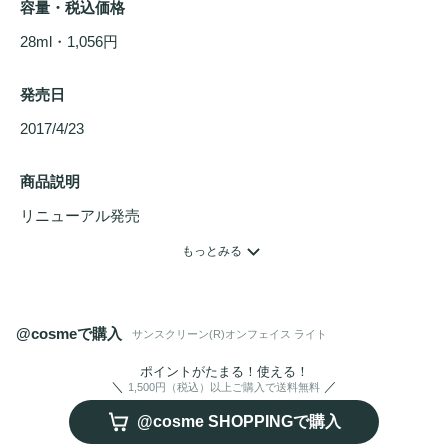
容量・税込価格
28ml・1,056円
発売日
2017/4/23 
商品説明
リニューアル発売

テカリ、ベタつきが気になる方も安心。みずみずしい感触
もっとみる
で、さらりとした軽い仕上がり。肌に密着してピタッとフィ
@cosmeで購入
サンスクリーン(R)オンフェイス ライト
ポイントがたまる！使える！
1,500円（税込）以上ご購入で送料無料
@cosme SHOPPINGで購入