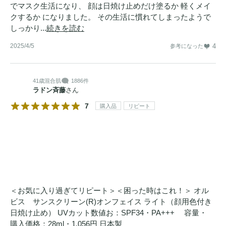
でマスク生活になり、 顔は日焼け止めだけ塗るか 軽くメイ
クするか になりました。 その生活に慣れてしまったようで
しっかり...
続きを読む
2025/4/5
4
参考になった
41歳
混合肌
1886件
ラドン斉藤
さん
7
購入品
リピート
＜お気に入り過ぎてリピート＞＜困った時はこれ！＞ オル
ビス サンスクリーン(R)オンフェイス ライト（顔用色付き
日焼け止め） UVカット数値お：SPF34・PA+++ 容量・
購入価格：28ml・1,056円 日本製 ＿＿＿＿＿＿＿＿＿＿＿＿