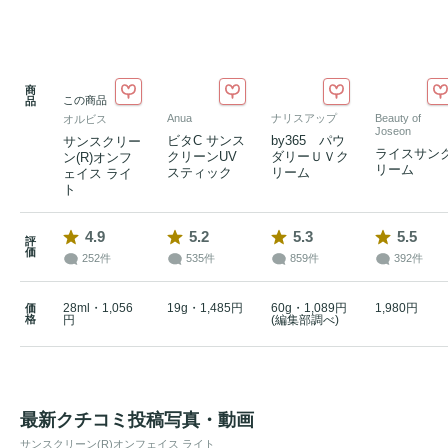
商
この商品
品
Anua
ナリスアップ
Beauty of
オルビス
Joseon
ビタC サンス
by365 パウ
サンスクリー
ライスサン
クリーンUV
ダリーＵＶク
ン(R)オンフ
リーム
スティック
リーム
ェイス ライ
ト
4.9
5.2
5.3
5.5
評
価
252件
535件
859件
392件
28ml・1,056
19g・1,485円
60g・1,089円
1,980円
価
格
円
(編集部調べ)
最新クチコミ投稿写真・動画
サンスクリーン(R)オンフェイス ライト