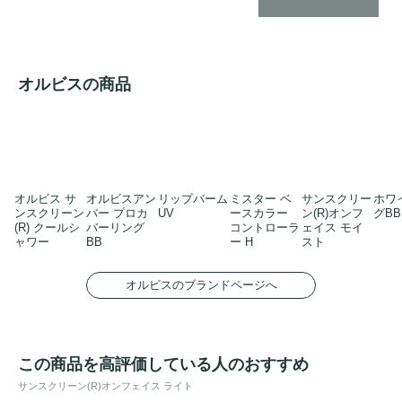
オルビスの商品
オルビス サ
オルビスアン
リップバーム
ミスター ベ
サンスクリー
ホワ
ンスクリーン
バー プロカ
UV
ースカラー
ン(R)オンフ
グBB
(R) クールシ
バーリング
コントローラ
ェイス モイ
ャワー
BB
ー H
スト
オルビスのブランドページへ
この商品を高評価している人のおすすめ
サンスクリーン(R)オンフェイス ライト