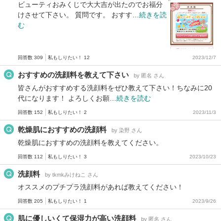
ビューティおみくじで大大吉が出たのでお福分
けさせて下さい。 質問です。 おすす…
続きを読
む
回答数 309
私もしりたい！ 12
2023/12/7
おすすめの洗顔料を教えて下さい
by 匿名 さん
皆さんがおすすめする洗顔料をぜひ教えて下さい！ちなみに20
代になります！ よろしくお願…
続きを読む
回答数 152
私もしりたい！ 2
2023/11/3
乾燥肌におすすめの洗顔料
by 染野 さん
乾燥肌におすすめの洗顔料を教えてください。
回答数 112
私もしりたい！ 3
2023/10/23
洗顔料
by tkmkみけねこ さん
オススメのプチプラ洗顔料があれば教えてください！
回答数 205
私もしりたい！ 1
2023/9/26
肌に優しいくて保湿力が高い洗顔料
by 匿名 さん