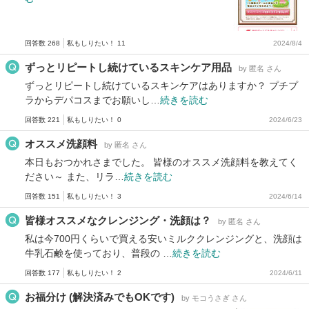
回答数 268
私もしりたい！ 11
2024/8/4
ずっとリピートし続けているスキンケア用品
by 匿名 さん
ずっとリピートし続けているスキンケアはありますか？ プチプ
ラからデパコスまでお願いし…
続きを読む
回答数 221
私もしりたい！ 0
2024/6/23
オススメ洗顔料
by 匿名 さん
本日もおつかれさまでした。 皆様のオススメ洗顔料を教えてく
ださい～ また、リラ…
続きを読む
回答数 151
私もしりたい！ 3
2024/6/14
皆様オススメなクレンジング・洗顔は？
by 匿名 さん
私は今700円くらいで買える安いミルククレンジングと、洗顔は
牛乳石鹸を使っており、普段の …
続きを読む
回答数 177
私もしりたい！ 2
2024/6/11
お福分け (解決済みでもOKです)
by モコうさぎ さん