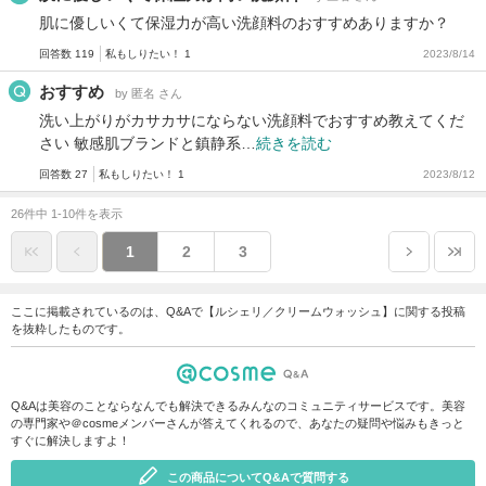
肌に優しいくて保湿力が高い洗顔料のおすすめありますか？
回答数 119
私もしりたい！ 1
2023/8/14
おすすめ
by 匿名 さん
洗い上がりがカサカサにならない洗顔料でおすすめ教えてくだ
さい 敏感肌ブランドと鎮静系…
続きを読む
回答数 27
私もしりたい！ 1
2023/8/12
26件中 1-10件を表示
1
2
3
ここに掲載されているのは、Q&Aで【ルシェリ／クリームウォッシュ】に関する投稿
を抜粋したものです。
Q&Aは美容のことならなんでも解決できるみんなのコミュニティサービスです。美容
の専門家や＠cosmeメンバーさんが答えてくれるので、あなたの疑問や悩みもきっと
すぐに解決しますよ！
この商品についてQ&Aで質問する