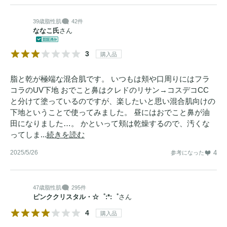
39歳
脂性肌
42件
ななこ氏
さん
3
購入品
脂と乾が極端な混合肌です。 いつもは頬や口周りにはフラ
コラのUV下地 おでこと鼻はクレドのリサン→コスデコCC
と分けて塗っているのですが、楽したいと思い混合肌向けの
下地ということで使ってみました。 昼にはおでこと鼻が油
田になりました…。 かといって頬は乾燥するので、汚くな
ってしま...
続きを読む
2025/5/26
4
参考になった
47歳
脂性肌
295件
ピンククリスタル・☆゜:*:゜
さん
4
購入品