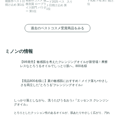
期新作コスメ 価
ト化粧下地 第1
焼け
期新作ベスト日
ード2025 ベス
入り
格別賞 ロープラ
位
焼け止め 第1位
ト日焼け止め 第
イス部門 パウダ
1位
ー 第1位
過去のベストコスメ受賞商品をみる
ミノンの情報
【8/6発売】敏感肌を考えたクレンジングオイルが新登場！摩擦
レスなとろうるオイルでしっとり肌へ。800名様
【現品800名様に】夏の敏感肌におすすめ！メイク落ち×やさし
さを両立した“とろうる”クレンジングオイル♪
しっかり落としながら、洗うたびうるおう♪『エッセンス クレンジン
グオイル』
とろりとしたクッション性のあるオイルが、肌あたりやさしく広がり、汚れ