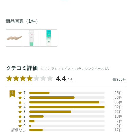
商品写真
（1件）
クチコミ評価
ミノン アミノモイスト バランシングベース UV
4.4
355件
2.6pt
7
25件
6
56件
5
86件
4
92件
3
52件
2
18件
1
7件
0
2件
評価なし
17件