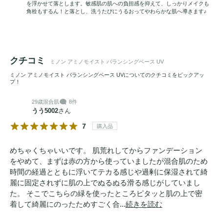
を浮かせて落とします。敏感肌の肌への負担感を抑えて、しっかりメイクも
角栓もするん！と落とし、洗うたびにうるおってやわらかな肌へ導きます♪
クチコミ
ミノン アミノモイスト バランシングベース UV
ミノン アミノモイスト バランシングベース UVについてのクチコミをピックアッ
プ！
29歳
混合肌
8件
うう5002
さん
7
購入品
めちゃくちゃいいです。 肌荒れしてからファンデーション
をやめて、まずは赤の方から使っていましたが混合肌のため
時間の経過とともに浮いてテカる感じや過剰に保湿されて綺
麗に固定されずに肌の上でぬるぬる滑る感じがしていまし
た。 そこでこちらの緑を使ったところピタッと肌の上で密
着して綺麗にのったためすごく合...
続きを読む