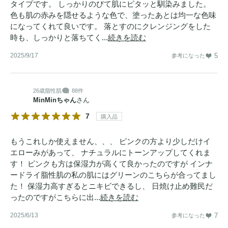
タイプです。 しっかりのびて肌にピタッと馴染みました。
色も肌の赤みを隠せるような色で、塗ったあとは均一な色味
になってくれて良いです。 落とすのにクレンジングをした
時も、しっかりと落ちてく...
続きを読む
2025/9/17
5
参考になった
26歳
脂性肌
88件
MinMinちゃん
さん
7
購入品
もうこれしか使えません、、、 ピンクの方より少しだけイ
エローみがあって、 ナチュラルにトーンアップしてくれま
す！ ピンクも方は保湿力が高くて良かったのですが インナ
ードライ脂性肌の私の肌にはグリーンのこちらが合ってまし
た！ 保湿力高すぎるとニキビできるし、 日焼け止め難民だ
ったのですがこちらに出...
続きを読む
2025/6/13
7
参考になった