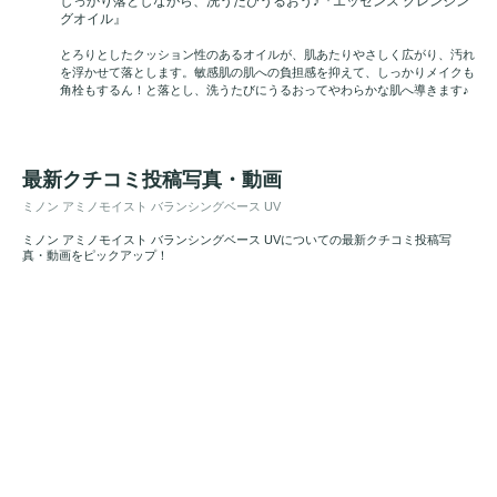
しっかり落としながら、洗うたびうるおう♪『エッセンス クレンジン
グオイル』
とろりとしたクッション性のあるオイルが、肌あたりやさしく広がり、汚れ
を浮かせて落とします。敏感肌の肌への負担感を抑えて、しっかりメイクも
角栓もするん！と落とし、洗うたびにうるおってやわらかな肌へ導きます♪
最新クチコミ投稿写真・動画
ミノン アミノモイスト バランシングベース UV
ミノン アミノモイスト バランシングベース UVについての最新クチコミ投稿写
真・動画をピックアップ！