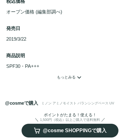
税込価格
オープン価格 (編集部調べ)
発売日
2019/3/22 
商品説明
SPF30・PA+++
乾燥や皮脂などによるメイク崩れを防ぎ、色ムラも自然に補
もっとみる
正。気になる
毛穴
や赤みを目立ちにくく整えるUV
化粧下地
です。
低刺激
性処方。
ニキビ
のもとになりにくい処方（※）
で、紫外線吸収剤を使わないノンケミカルタイプ。皮脂吸着
@cosmeで購入
ミノン アミノモイスト バランシングベース UV
パウダー(ポリメタクリル酸メチル)配合敏感肌・混合肌の方
に。※すべての方に
ニキビ
ができないわけではありません。
ポイントがたまる！使える！
1,500円（税込）以上ご購入で送料無料
@cosme SHOPPINGで購入