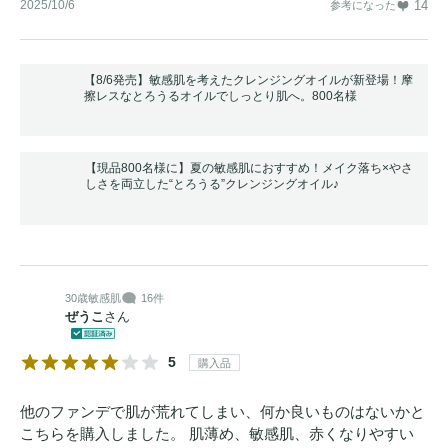
2025/10/6
14
参考になった
【8/6発売】敏感肌を考えたクレンジングオイルが新登場！摩
擦レスなとろうるオイルでしっとり肌へ。800名様
【現品800名様に】夏の敏感肌におすすめ！メイク落ち×やさ
しさを両立した“とろうる”クレンジングオイル♪
30歳
敏感肌
16件
ぜうこ
さん
5
購入品
他のファンデで肌が荒れてしまい、何か良いものはないかと
こちらを購入しました。 肌薄め、敏感肌、赤くなりやすい