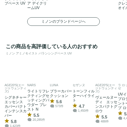
プベース UV
ア デイクリ
クレ
ームUV
オイ
ミノンのブランドページへ
この商品を高評価している人のおすすめ
ミノン アミノモイスト バランシングベース UV
AGE20'S(エー
NARS
LUNA
セザンヌ
AGE20'S(エー
ラ ロ
ジトウェンティ
ジトウェンティ
ゼ
ライトリフレ
ブラーカバー
トーンフィル
ズ)
ズ)
UVイ
クティングセ
クッション
ターハイライ
シグネチャー
ヴェールヌー
プロ
ッティングパ
ト
5.6
エッセンス
ディ エッセ
ント
ウダー プレ
4.7
573件
カバーパクト
ンスパクトグ
プ ロ
スト N
1,450件
インテンスカ
ロウ
5
5.5
バー
5.5
4,
20,285件
5.8
488件
1,423件