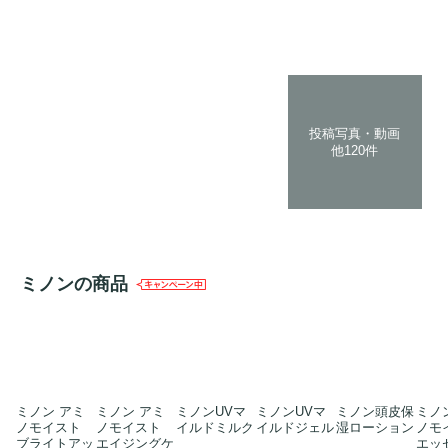
投稿写真・動画
他120件
ミノンの商品
ミノン アミ
ミノン アミ
ミノンUVマ
ミノンUVマ
ミノン頭皮保
ミノ
ノモイスト
ノモイスト
イルドミルク
イルドジェル
湿ローション
ノモ
ブライトアッ
エイジングケ
エッ