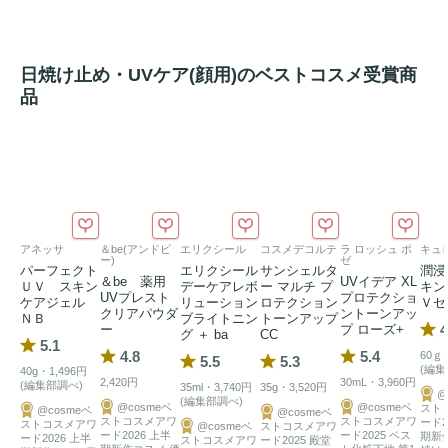
日焼け止め・UVケア(顔用)のベストコスメ受賞商
品
アネッサ
＆be(アンドビ
エリクシール
コスメデコルテ
ラ ロッシュ ポ
キュ
ー)
ゼ
パーフェクト
エリクシール
サンシェルタ
潤浸
＆be 薬用
UVイデア XL
ＵＶ スキン
デーケアレボ
ー マルチ プ
キン
UVプレスト
プロテクショ
ケアジェル
リューション
ロテクション
Ｖセ
クリアパウダ
ントーンアッ
ＮＢ
ブライトニン
トーンアップ
4
ー
プ ローズ+
グ ＋ ba
CC
5.1
4.8
5.4
60ｇ
5.5
5.3
(編集
40g・1,496円
2,420円
30mL・3,960円
(編集部調べ)
35ml・3,740円
35g・3,520円
@
(編集部調べ)
@cosmeベ
@cosmeベ
スト
@cosmeベ
@cosmeベ
ストコスメアワ
ストコスメアワ
ード2
ストコスメアワ
@cosmeベ
ストコスメアワ
ード2026 上半
ード2025 ベス
期新
ード2026 上半
ストコスメアワ
ード2025 殿堂