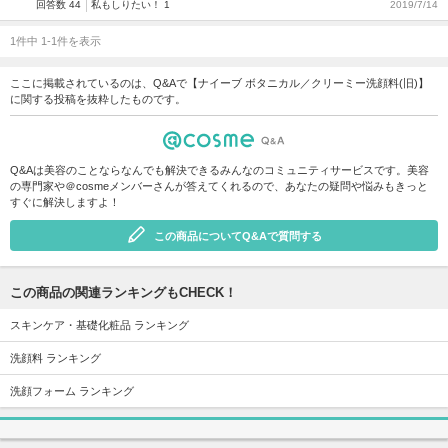
回答数 44
私もしりたい！ 1
2019/7/14
1件中 1-1件を表示
ここに掲載されているのは、Q&Aで【ナイーブ ボタニカル／クリーミー洗顔料(旧)】
に関する投稿を抜粋したものです。
Q&Aは美容のことならなんでも解決できるみんなのコミュニティサービスです。美容
の専門家や＠cosmeメンバーさんが答えてくれるので、あなたの疑問や悩みもきっと
すぐに解決しますよ！
この商品についてQ&Aで質問する
この商品の関連ランキングもCHECK！
スキンケア・基礎化粧品 ランキング
洗顔料 ランキング
洗顔フォーム ランキング