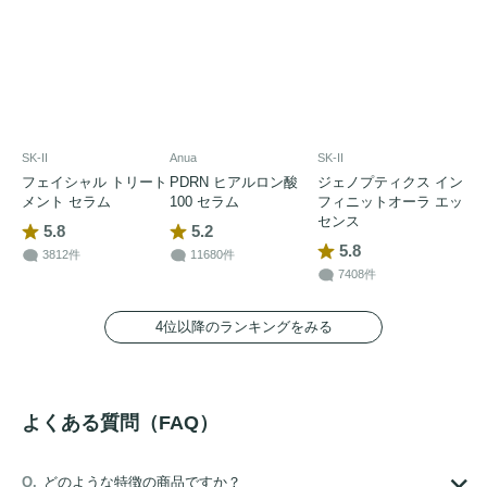
SK-II
Anua
SK-II
フェイシャル トリート
PDRN ヒアルロン酸
ジェノプティクス イン
メント セラム
100 セラム
フィニットオーラ エッ
センス
5.8
5.2
5.8
3812件
11680件
7408件
4位以降のランキングをみる
よくある質問（FAQ）
どのような特徴の商品ですか？