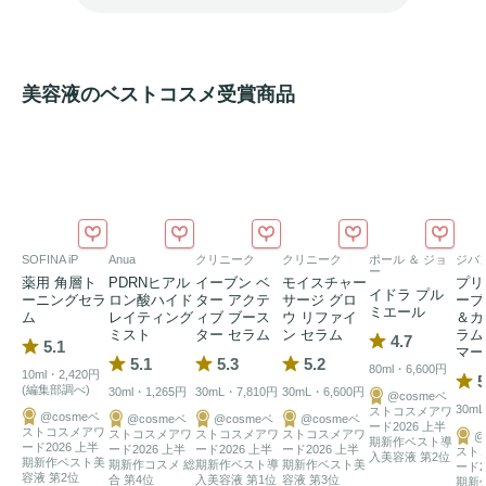
美容液のベストコスメ受賞商品
SOFINA iP
Anua
クリニーク
クリニーク
ポール ＆ ジョ
ジバ
ー
薬用 角層ト
PDRNヒアル
イーブン ベ
モイスチャー
プリ
イドラ プル
ーニングセラ
ロン酸ハイド
ター アクテ
サージ グロ
ーブ
ミエール
ム
レイティング
ィブ ブース
ウ リファイ
＆カ
ミスト
ター セラム
ン セラム
ラム
4.7
5.1
マー
5.1
5.3
5.2
80ml・6,600円
10ml・2,420円
5
(編集部調べ)
30ml・1,265円
30mL・7,810円
30mL・6,600円
@cosmeベ
30mL
ストコスメアワ
@cosmeベ
@cosmeベ
@cosmeベ
@cosmeベ
ード2026 上半
ストコスメアワ
ストコスメアワ
ストコスメアワ
ストコスメアワ
@
期新作ベスト導
ード2026 上半
ード2026 上半
ード2026 上半
ード2026 上半
スト
入美容液 第2位
期新作ベスト美
期新作コスメ 総
期新作ベスト導
期新作ベスト美
ード2
容液 第2位
合 第4位
入美容液 第1位
容液 第3位
期新