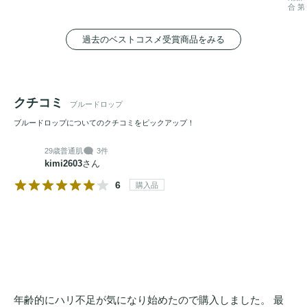
合 第
過去のベストコスメ受賞商品をみる
クチコミ
ブルードロップ
ブルードロップについてのクチコミをピックアップ！
29歳
普通肌
3件
kimi2603
さん
6
購入品
年齢的にハリ不足が気になり始めたので購入しました。 最