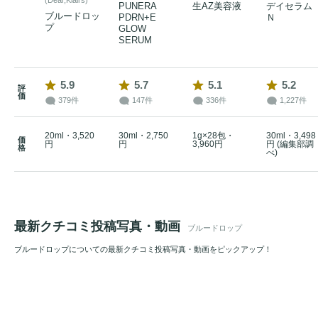
PUNERA
生AZ美容液
デイセラム
ブルードロッ
PDRN+E
Ｎ
プ
GLOW
SERUM
5.9
5.7
5.1
5.2
評
価
379件
147件
336件
1,227件
20ml・3,520
30ml・2,750
1g×28包・
30ml・3,498
価
円
円
3,960円
円 (編集部調
格
べ)
最新クチコミ投稿写真・動画
ブルードロップ
ブルードロップについての最新クチコミ投稿写真・動画をピックアップ！