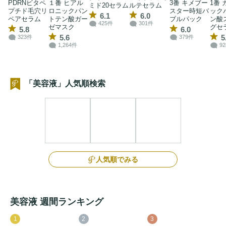
PDRNビタペ
１番 ヒアル
3番 キメブー
1番
ミド20セラム
ルテセラム
プチド毛穴リ
ロニックパン
スター時短バ
ック
6.1
6.0
ペアセラム
トテン酸ガー
ブルパック
ン酸
425件
301件
ゼマスク
グセ
5.8
6.0
5.6
5
323件
379件
1,264件
9
「美容液」人気順検索
人気順でみる
美容液 週間ランキング
1
2
3