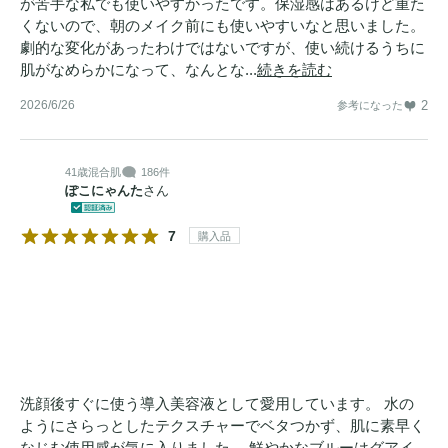
が苦手な私でも使いやすかったです。保湿感はあるけど重た
くないので、朝のメイク前にも使いやすいなと思いました。
劇的な変化があったわけではないですが、使い続けるうちに
肌がなめらかになって、なんとな...
続きを読む
2026/6/26
2
参考になった
41歳
混合肌
186件
ぽこにゃんた
さん
7
購入品
洗顔後すぐに使う導入美容液として愛用しています。 水の
ようにさらっとしたテクスチャーでベタつかず、肌に素早く
なじむ使用感が気に入りました。 鮮やかなブルーはグアイ