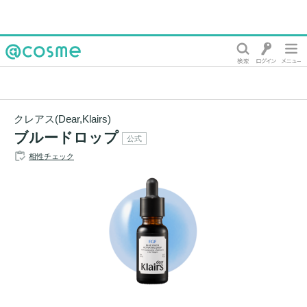
@cosme
クレアス(Dear,Klairs)
ブルードロップ
公式
相性チェック