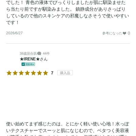
でした！ 青色の液体でびっくりしましたが肌に馴染ませた
ら当たり前ですが馴染みました。 鎮静成分がありさっぱり
しているので他のスキンケアの邪魔しなさそうで使いやすい
です！
2026/6/27
0
参考になった
38歳
混合肌
44件
★IRENE★
さん
7
購入品
使い始めてまず感じたのは、とにかく軽い使い心地！水っぽ
いテクスチャーでスーッと肌になじむので、ベタつく美容液