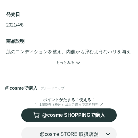
発売日
2021/4/8 
商品説明
肌のコンディションを整え、内側から弾むようなハリを与え
る
美容液
です。

もっとみる
特徴的な青い色は、肌をすこやかに保つ整肌成分「グアイア
ズレン」由来のもの。さらに、年齢に応じたお手入れ（エイ
ジングケア）に欠かせない成分であるEGFとbFGFを配合し
@cosmeで購入
ブルードロップ
ました。

水のようにサラッとしたテクスチャーが洗顔後すぐの肌に素
ポイントがたまる！使える！
1,500円（税込）以上ご購入で送料無料
早くなじみ、次に使う
スキンケア
の浸透（角質層まで）をサ
@cosme SHOPPINGで購入
ポート。わずか5つの主要成分に絞ったシンプルな処方で、
敏感肌
の方でも毎日安心してお使いいただけます。
@cosme STORE 取扱店舗