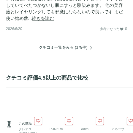
していてべたつかないし肌にすっと馴染みます。 他の美容
液とレイヤリングしても邪魔にならないので良いです まだ
使い始め数...
続きを読む
2026/6/20
0
参考になった
クチコミ一覧をみる (379件)
クチコミ評価4.5以上の商品で比較
商
この商品
品
PUNERA
Yunth
アネッサ
クレアス
(Dear,Klairs)