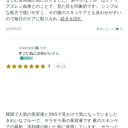
アズレン由来とのことで、見た目も印象的です。 シンプル
な処方で使いやすく、その後のスキンケアとも合わせやすい
ので毎日のケアに取り入れ...
続きを読む
2026/6/23
2
参考になった
29歳
乾燥肌
93件
すごいねこかわいい
さん
7
購入品
韓国で人気の美容液とSNSで見かけて気になっていました
きれいなブルーで、サラサラ系の美容液です 夜のスキンケ
アの最初、洗顔後の乾いた肌に使用しています。 サラっと