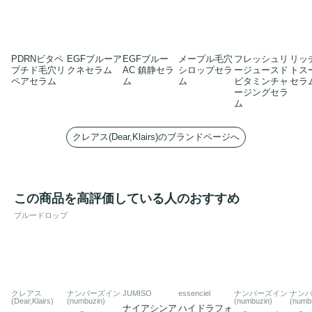
PDRNビタペ
EGFブルーア
EGFブルー
メープル毛穴
フレッシュリ
リッ
プチド毛穴リ
クネセラム
AC 鎮静セラ
シロップセラ
ージュースド
トス
ペアセラム
ム
ム
ビタミンチャ
セラ
ージングセラ
ム
クレアス(Dear,Klairs)のブランドページへ
この商品を高評価している人のおすすめ
ブルードロップ
クレアス
ナンバーズイン
JUMISO
essenciel
ナンバーズイン
ナン
(Dear,Klairs)
(numbuzin)
(numbuzin)
(numb
ナイアシンア
ハイドラフォ