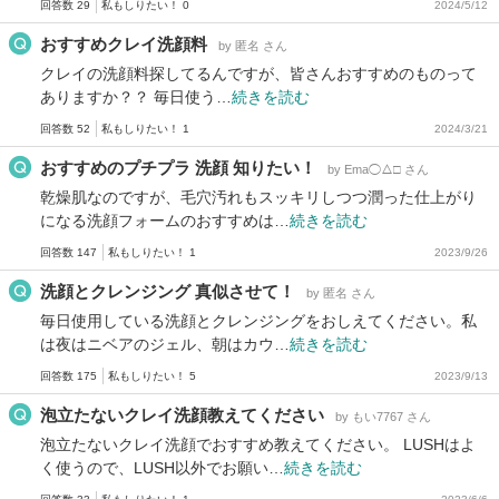
回答数 29
私もしりたい！ 0
2024/5/12
おすすめクレイ洗顔料
by 匿名 さん
クレイの洗顔料探してるんですが、皆さんおすすめのものって
ありますか？？ 毎日使う…
続きを読む
回答数 52
私もしりたい！ 1
2024/3/21
おすすめのプチプラ 洗顔 知りたい！
by Ema◯△□ さん
乾燥肌なのですが、毛穴汚れもスッキリしつつ潤った仕上がり
になる洗顔フォームのおすすめは…
続きを読む
回答数 147
私もしりたい！ 1
2023/9/26
洗顔とクレンジング 真似させて！
by 匿名 さん
毎日使用している洗顔とクレンジングをおしえてください。私
は夜はニベアのジェル、朝はカウ…
続きを読む
回答数 175
私もしりたい！ 5
2023/9/13
泡立たないクレイ洗顔教えてください
by もい7767 さん
泡立たないクレイ洗顔でおすすめ教えてください。 LUSHはよ
く使うので、LUSH以外でお願い…
続きを読む