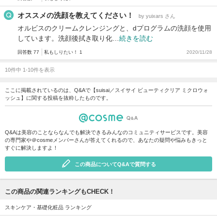
オススメの洗顔を教えてください！
by yuixars さん
オルビスのクリームクレンジングと、dプログラムの洗顔を使用
しています。洗顔後拭き取り化…
続きを読む
回答数 77
私もしりたい！ 1
2020/11/28
10件中 1-10件を表示
ここに掲載されているのは、Q&Aで【suisai／スイサイ ビューティクリア ミクロウォ
ッシュ】に関する投稿を抜粋したものです。
Q&Aは美容のことならなんでも解決できるみんなのコミュニティサービスです。美容
の専門家や＠cosmeメンバーさんが答えてくれるので、あなたの疑問や悩みもきっと
すぐに解決しますよ！
この商品についてQ&Aで質問する
この商品の関連ランキングもCHECK！
スキンケア・基礎化粧品 ランキング