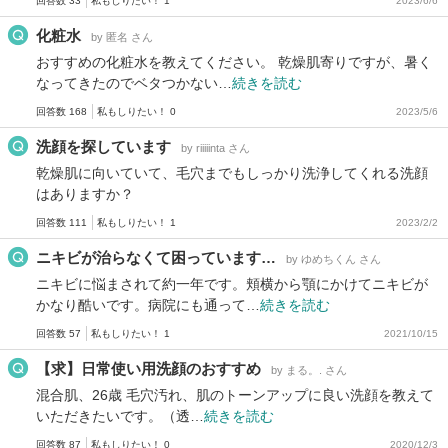
回答数 33
私もしりたい！ 1
2023/6/6
化粧水
by 匿名 さん
おすすめの化粧水を教えてください。 乾燥肌寄りですが、暑く
なってきたのでベタつかない…
続きを読む
回答数 168
私もしりたい！ 0
2023/5/6
洗顔を探しています
by riiiiinta さん
乾燥肌に向いていて、毛穴までもしっかり洗浄してくれる洗顔
はありますか？
回答数 111
私もしりたい！ 1
2023/2/2
ニキビが治らなくて困っています…
by ゆめちくん さん
ニキビに悩まされて約一年です。頬横から顎にかけてニキビが
かなり酷いです。病院にも通って…
続きを読む
回答数 57
私もしりたい！ 1
2021/10/15
【求】日常使い用洗顔のおすすめ
by まる。. さん
混合肌、26歳 毛穴汚れ、肌のトーンアップに良い洗顔を教えて
いただきたいです。（透…
続きを読む
回答数 87
私もしりたい！ 0
2020/12/3