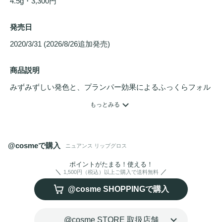
4.5g・3,300円
発売日
2020/3/31 (2026/8/26追加発売) 
商品説明
みずみずしい発色と、プランパー効果によるふっくらフォル
ムで唇を彩る
リップグロス
。ぴったりとフィットして凹凸を
もっとみる
カバーし、美しい色・ツヤ・形を演出しながら、唇を
うるお
い
で保護して乾燥から守ります。単体で使うのはもちろん、
その透け感を活かし、リップカラーの上に重ねたりベースに
@cosmeで購入
ニュアンス リップグロス
敷くことでニュアンスチェンジが叶います。
ポイントがたまる！使える！
1,500円（税込）以上ご購入で送料無料
@cosme SHOPPINGで購入
@cosme STORE 取扱店舗