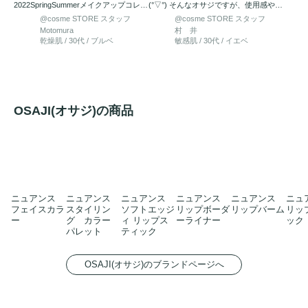
2022SpringSummerメイクアップコレク
(°▽°) そんなオサジですが、使用感や色
ションを全色チェック…
付き方も なめらかシ…
@cosme STORE スタッフ
@cosme STORE スタッフ
Motomura
村 井
乾燥肌 / 30代 / ブルベ
敏感肌 / 30代 / イエベ
OSAJI(オサジ)の商品
ニュアンス
ニュアンス
ニュアンス
ニュアンス
ニュアンス
ニュ
フェイスカラ
スタイリン
ソフトエッジ
リップボーダ
リップバーム
リッ
ー
グ カラー
ィ リップス
ーライナー
ック
パレット
ティック
OSAJI(オサジ)のブランドページへ