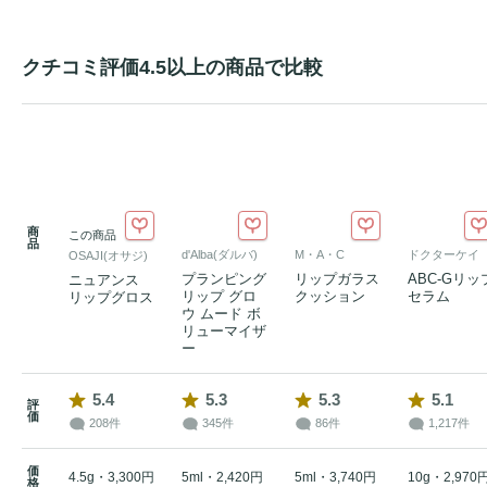
クチコミ評価4.5以上の商品で比較
商
この商品
品
d'Alba(ダルバ)
M・A・C
ドクターケイ
OSAJI(オサジ)
プランピング
リップガラス
ABC-Gリッ
ニュアンス
リップ グロ
クッション
セラム
リップグロス
ウ ムード ボ
リューマイザ
ー
5.4
5.3
5.3
5.1
評
価
208件
345件
86件
1,217件
価
4.5g・3,300円
5ml・2,420円
5ml・3,740円
10g・2,970
格