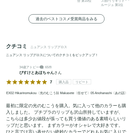
合 第10位
ス部門 リキッド
ルージュ 第1位
過去のベストコスメ受賞商品をみる
クチコミ
ニュアンス リップグロス
ニュアンス リップグロスについてのクチコミをピックアップ！
34歳
アトピー
65件
ぴすけとあほちゃん
さん
7
購入品
リピート
EX02 Hikarinomukou〈光のむこう〉
11 Makasete〈任せて〉
05 Anohanashi〈あの話〉
最初に限定の光のむこうを購入。気に入って他のカラーも購
入しました。 プチプラのリップも沢山所持していますが、
こちらは多少お値段が張っても買う価値のある素晴らしいリ
ップだと思います。 まずカラーがオシャレで大好きです。
ひと言では言い表せない絶妙なカラーでどれもお気に入りで