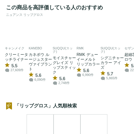
この商品を高評価している人のおすすめ
ニュアンス リップグロス
キャンメイク
KANEBO
SUQQU(スッ
RMK
SUQQU(スッ
セザ
ク)
ク)
クリーミータ
カネボウ ル
RMK デュー
超細
モイスチャー
シグニチャー
ッチライナー
ージュスター
イーメルト
ロウ
グレイズ リ
カラー アイ
ヴァイブラン
リップカラー
5.5
5
ップスティッ
ズ
ト
5.6
27,609件
22
ク
5.7
5.6
6,990件
5.6
5,865件
6,090件
2,748件
「リップグロス」人気順検索