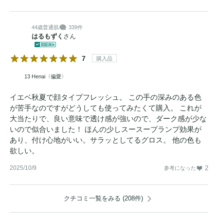
44歳
普通肌
339件
はるもずく
さん
7
購入品
13 Henai〈偏愛〉
イエベ秋夏で顔タイプフレッシュ。 この手の深みのある色
が苦手なのですがどうしても使ってみたくて購入。 これが
大当たりで、良い意味で透け感が強いので、ダーク感が少な
いので似合いました！ ほんの少しスースープランプ効果が
あり、付け心地がいい。サラッとしてるグロス。 他の色も
欲しい。
2025/10/9
2
参考になった
クチコミ一覧をみる (208件)