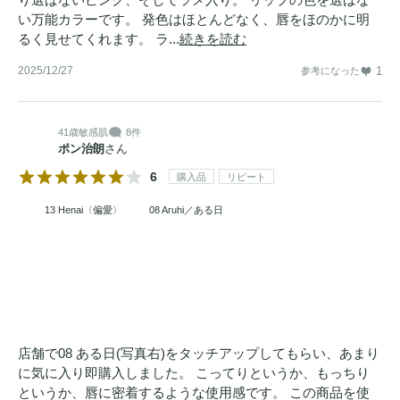
い万能カラーです。 発色はほとんどなく、唇をほのかに明
るく見せてくれます。 ラ...
続きを読む
2025/12/27
1
参考になった
41歳
敏感肌
8件
ポン治朗
さん
6
購入品
リピート
13 Henai〈偏愛〉
08 Aruhi／ある日
店舗で08 ある日(写真右)をタッチアップしてもらい、あまり
に気に入り即購入しました。 こってりというか、もっちり
というか、唇に密着するような使用感です。 この商品を使