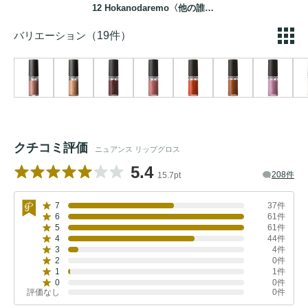
12 Hokanodaremo〈他の誰も〉
バリエーション
（19件）
クチコミ評価
ニュアンス リップグロス
5.4
208件
15.7pt
7
37件
6
61件
5
61件
4
44件
3
4件
2
0件
1
1件
0
0件
評価なし
0件