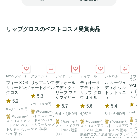
リップグロスのベストコスメ受賞商品
fwee(フィー)
クラランス
ディオール
ディオール
シャネル
イヴ
ラン
フィー 3Dボ
リップコンフ
ディオール
ディオール
ル ルージュ
YS
リューミング
ォートオイル
アディクト
アディクト
デュオ ウル
ャイ
グロス
リップ マキ
リップ グロ
トラ トゥニ
5.3
スプ
シマイザー
ウ オイル
ュ
5.2
5
7ml・4,070円
5.7
5.6
5.4
5.3g・1,760円
@cosmeベ
6mL・
6mL・4,840円
4,950円
8ml・6,490円
ストコスメアワ
@cosmeベ
@
ード2025 ベス
ストコスメアワ
@cosmeベ
@cosmeベ
@cosmeベ
スト
トカラーリップ
ード2025 ベス
ストコスメアワ
ストコスメアワ
ストコスメアワ
ード2
ケア 第3位
トリキッドルー
ード2025 殿堂
ード2026 上半
ード2025 価格
トプ
ジュ 第1位
入り
期新作コスメ 総
別賞 ハイプライ
プメ