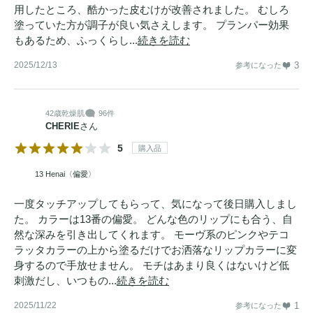
用したところ、酷かった皮むけが改善されました。 むしろ
塗っていた方が調子が良い気さえします。 プランパー効果
もあるため、ふっくらし...
続きを読む
2025/12/13
3
参考になった
42歳
乾燥肌
96件
CHERIE
さん
5
購入品
13 Henai〈偏愛〉
一度タッチアップしてもらって、気になって後日購入しまし
た。 カラーは13番の偏愛。 どんな色のリップにも合う、自
然な深みを引き出してくれます。 モーヴ系のピンクやテコ
ラッタカラーの上から塗るだけでお洒落なリップカラーに変
身するので手放せません。 モチはあまり良くはないけど低
刺激だし、いつもの...
続きを読む
2025/11/22
1
参考になった