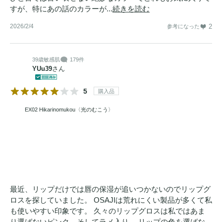
すが、特にあの話のカラーが...
続きを読む
2026/2/4
2
参考になった
39歳
敏感肌
179件
YUu39
さん
5
購入品
EX02 Hikarinomukou〈光のむこう〉
最近、リップだけでは唇の保湿が追いつかないのでリップグ
ロスを探していました。 OSAJIは荒れにくい製品が多くて私
も使いやすい印象です。 久々のリップグロスは私ではあま
り選ばないピンク、そしてラメ入り。 リップの色を選ばな