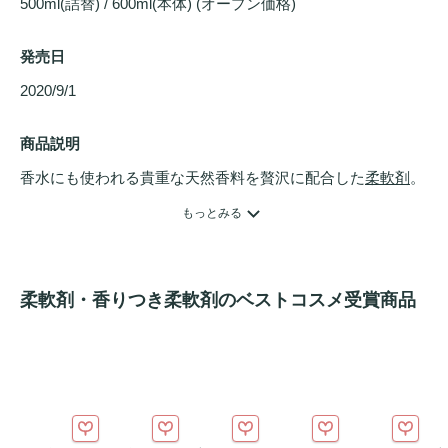
500ml(詰替) / 600ml(本体) (オープン価格)
発売日
2020/9/1 
商品説明
香水にも使われる貴重な天然香料を贅沢に配合した
柔軟剤
。
香りが長続きするので、キャップを開けた瞬間から、服を脱
もっとみる
ぐその瞬間まで上質な香りを楽しむことができます。また、
吸った汗が短時間でさらっと乾く、吸水性に優れた処方。優
しいウォーミングブーケの香り。
柔軟剤・香りつき柔軟剤のベストコスメ受賞商品