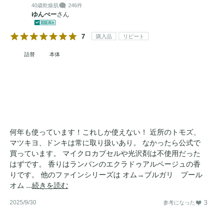
40歳
乾燥肌
246件
ゆんぺー
さん
7
購入品
リピート
詰替
本体
何年も使っています！これしか使えない！ 近所のトモズ、
マツキヨ、ドンキは常に取り扱いあり。 なかったら公式で
買っています。 マイクロカプセルや光沢剤は不使用だった
はずです。 香りはランバンのエクラドゥアルページュの香
りです。 他のファインシリーズは オム→ブルガリ プール
オム ...
続きを読む
2025/9/30
3
参考になった