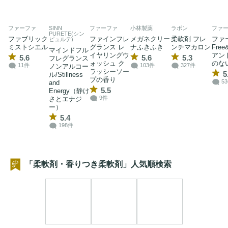
ファーファ
SINN
ファーファ
小林製薬
ラボン
ファ
PURETE(シン
ファブリック
ファインフレ
メガネクリー
柔軟剤 フレ
ファ
ピュルテ)
ミストシエル
グランス レ
ナふきふき
ンチマカロン
Fre
マインドフル
イヤリングウ
アン
5.6
5.6
5.3
フレグランス
ォッシュ ク
のな
11件
103件
327件
ノンアルコー
ラッシーソー
5
ル/Stillness
プの香り
5
and
5.5
Energy（静け
9件
さとエナジ
ー）
5.4
198件
「柔軟剤・香りつき柔軟剤」人気順検索