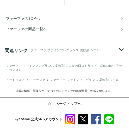
ファーファのTOPへ
ファーファの商品一覧へ
関連リンク
ファーファ ファインフレグランス 柔軟剤 シエル
ファーファ ファインフレグランス 柔軟剤 シエル
の口コミサイト - @cosme（アッ
トコスメ）
アットコスメ
ファーファ
ファーファ ファインフレグランス 柔軟剤 シエル
掲載の情報・画像など、すべてのコンテンツの無断複写、転載を禁じます。
ページトップへ
@cosme
公式SNSアカウント
instag
x
faceb
line