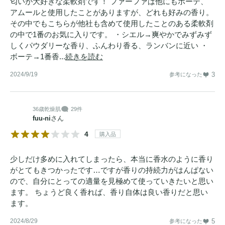
匂いが大好きな柔軟剤です！ ファーファは他にもボーテ、
アムールと使用したことがありますが、どれも好みの香り。
その中でもこちらが他社も含めて使用したことのある柔軟剤
の中で1番のお気に入りです。 ・シエル→爽やかでみずみず
しくパウダリーな香り、ふんわり香る、ランバンに近い ・
ボーテ→1番香...
続きを読む
2024/9/19
3
参考になった
36歳
乾燥肌
29件
fuu-ni
さん
4
購入品
少しだけ多めに入れてしまったら、本当に香水のように香り
がとてもきつかったです…ですが香りの持続力がはんぱない
ので、自分にとっての適量を見極めて使っていきたいと思い
ます。 ちょうど良く香れば、香り自体は良い香りだと思い
ます。
2024/8/29
5
参考になった