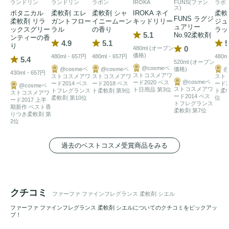
ランドリン
ランドリン
ラボン
IROKA
FUNS(ファン
ラボ
ス)
ボタニカル
柔軟剤 エレ
柔軟剤 シャ
IROKA ネイ
柔軟
FUNS ラグジ
柔軟剤 リラ
ガントフロー
イニームーン
キッドリリー
ジュ
ュアリー
ックスグリー
ラル
の香り
ラッ
5.1
No.92柔軟剤
ンティーの香
4.9
5.1
5
り
0
480ml (オープン
価格)
480ml・657円
480ml・657円
480m
5.4
520ml (オープン
@cosmeベ
@cosmeベ
@cosmeベ
価格)
@
430ml・657円
ストコスメアワ
ストコスメアワ
ストコスメアワ
スト
@cosmeベ
ード2020 ベス
ード2014 ベス
ード2018 ベス
ード2
@cosmeベ
ストコスメアワ
ト日用品 第3位
トフレグランス
ト柔軟剤 第9位
ト柔軟
ストコスメアワ
ード2014 ベス
柔軟剤 第10位
位
ード2017 上半
トフレグランス
期新作 ベスト香
柔軟剤 第7位
りつき柔軟剤 第
2位
過去のベストコスメ受賞商品をみる
クチコミ
ファーファ ファインフレグランス 柔軟剤 シエル
ファーファ ファインフレグランス 柔軟剤 シエルについてのクチコミをピックアッ
プ！