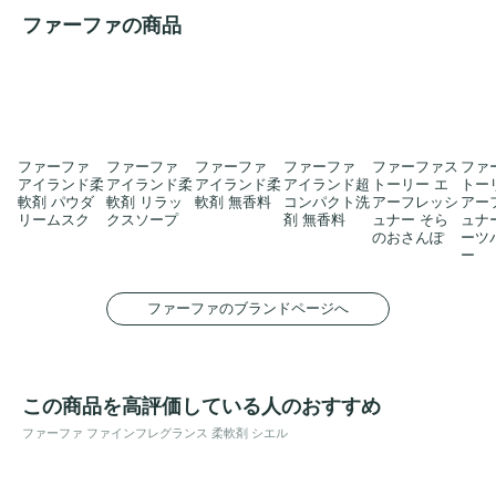
ファーファの商品
ファーファ
ファーファ
ファーファ
ファーファ
ファーファス
ファ
アイランド柔
アイランド柔
アイランド柔
アイランド超
トーリー エ
トー
軟剤 パウダ
軟剤 リラッ
軟剤 無香料
コンパクト洗
アーフレッシ
アー
リームスク
クスソープ
剤 無香料
ュナー そら
ュナ
のおさんぽ
ーツ
ー
ファーファのブランドページへ
この商品を高評価している人のおすすめ
ファーファ ファインフレグランス 柔軟剤 シエル