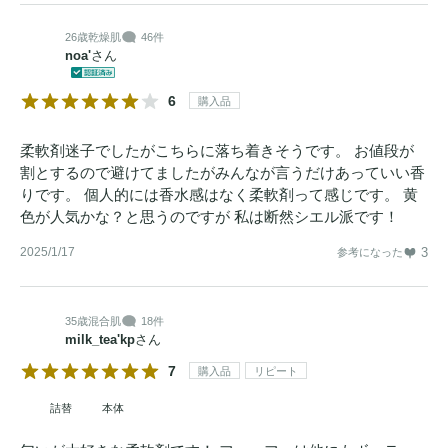
26歳
乾燥肌
46件
noa'
さん
6
購入品
柔軟剤迷子でしたがこちらに落ち着きそうです。 お値段が
割とするので避けてましたがみんなが言うだけあっていい香
りです。 個人的には香水感はなく柔軟剤って感じです。 黄
色が人気かな？と思うのですが 私は断然シエル派です！
2025/1/17
3
参考になった
35歳
混合肌
18件
milk_tea'kp
さん
7
購入品
リピート
詰替
本体