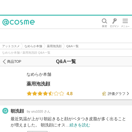
@cosme
アットコスメ
なめらか本舗
薬用泡洗顔
Q&A一覧
なめらか本舗 / 薬用泡洗顔 Q&A一覧
Q&A一覧
商品TOP
なめらか本舗
薬用泡洗顔
4.8
評価グラフ
朝洗顔
by uru1020 さん
最近気温が上がり朝起きると顔がベタつき皮脂が多く出ること
が増えました。 朝洗顔にオス…
続きを読む