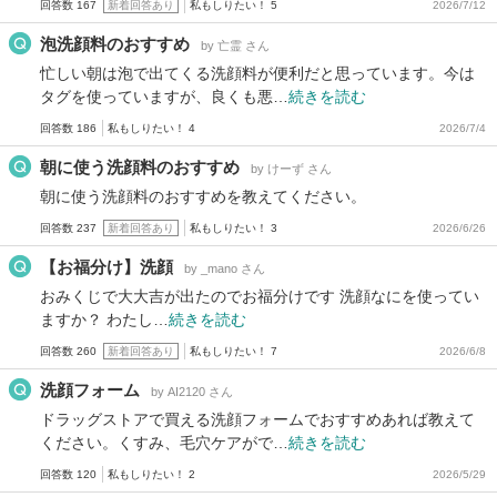
回答数 167
新着回答あり
私もしりたい！ 5
2026/7/12
泡洗顔料のおすすめ
by 亡霊 さん
忙しい朝は泡で出てくる洗顔料が便利だと思っています。今は
タグを使っていますが、良くも悪…
続きを読む
回答数 186
私もしりたい！ 4
2026/7/4
朝に使う洗顔料のおすすめ
by けーず さん
朝に使う洗顔料のおすすめを教えてください。
回答数 237
新着回答あり
私もしりたい！ 3
2026/6/26
【お福分け】洗顔
by _mano さん
おみくじで大大吉が出たのでお福分けです 洗顔なにを使ってい
ますか？ わたし…
続きを読む
回答数 260
新着回答あり
私もしりたい！ 7
2026/6/8
洗顔フォーム
by AI2120 さん
ドラッグストアで買える洗顔フォームでおすすめあれば教えて
ください。くすみ、毛穴ケアがで…
続きを読む
回答数 120
私もしりたい！ 2
2026/5/29