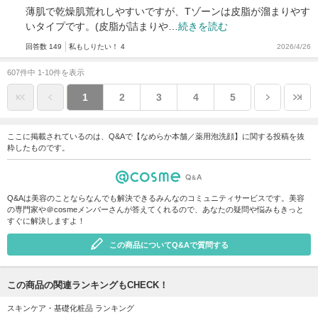
薄肌で乾燥肌荒れしやすいですが、Tゾーンは皮脂が溜まりやす
いタイプです。(皮脂が詰まりや…
続きを読む
回答数 149
私もしりたい！ 4
2026/4/26
607件中 1-10件を表示
1
2
3
4
5
ここに掲載されているのは、Q&Aで【なめらか本舗／薬用泡洗顔】に関する投稿を抜
粋したものです。
Q&Aは美容のことならなんでも解決できるみんなのコミュニティサービスです。美容
の専門家や＠cosmeメンバーさんが答えてくれるので、あなたの疑問や悩みもきっと
すぐに解決しますよ！
この商品についてQ&Aで質問する
この商品の関連ランキングもCHECK！
スキンケア・基礎化粧品 ランキング