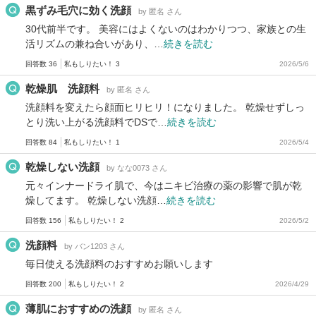
黒ずみ毛穴に効く洗顔
by 匿名 さん
30代前半です。 美容にはよくないのはわかりつつ、家族との生
活リズムの兼ね合いがあり、…
続きを読む
回答数 36
私もしりたい！ 3
2026/5/6
乾燥肌 洗顔料
by 匿名 さん
洗顔料を変えたら顔面ヒリヒリ！になりました。 乾燥せずしっ
とり洗い上がる洗顔料でDSで…
続きを読む
回答数 84
私もしりたい！ 1
2026/5/4
乾燥しない洗顔
by なな0073 さん
元々インナードライ肌で、今はニキビ治療の薬の影響で肌が乾
燥してます。 乾燥しない洗顔…
続きを読む
回答数 156
私もしりたい！ 2
2026/5/2
洗顔料
by バン1203 さん
毎日使える洗顔料のおすすめお願いします
回答数 200
私もしりたい！ 2
2026/4/29
薄肌におすすめの洗顔
by 匿名 さん