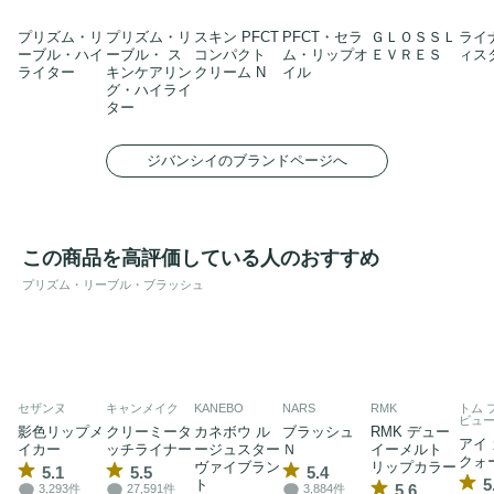
プリズム・リ
プリズム・リ
スキン PFCT
PFCT・セラ
ＧＬＯＳＳＬ
ライ
ーブル・ハイ
ーブル・ ス
コンパクト
ム・リップオ
ＥＶＲＥＳ
ィス
ライター
キンケアリン
クリーム N
イル
グ・ハイライ
ター
ジバンシイのブランドページへ
この商品を高評価している人のおすすめ
プリズム・リーブル・ブラッシュ
セザンヌ
キャンメイク
KANEBO
NARS
RMK
トム 
ビュ
影色リップメ
クリーミータ
カネボウ ル
ブラッシュ
RMK デュー
アイ
イカー
ッチライナー
ージュスター
Ｎ
イーメルト
クォ
ヴァイブラン
リップカラー
5.1
5.5
5.4
5
ト
5.6
3,293件
27,591件
3,884件