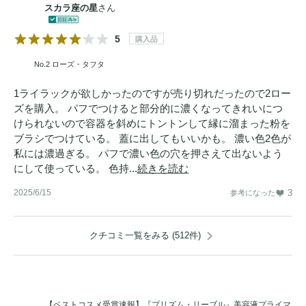
スカラ座の星
さん
5
購入品
No.2 ローズ・タフタ
1ライラックが欲しかったのですが売り切れだったので2ロー
ズを購入。 パフでつけると部分的に濃くなってきれいにつ
けられないので容器を斜めにトントンして縁に溜まった粉を
ブラシでつけている。 蓋に出してもいいかも。 濃い色2色が
私には濃過ぎる。 パフで濃い色の穴を押さえて出ないよう
にして使っている。 色持...
続きを読む
2025/6/15
3
参考になった
クチコミ一覧をみる (512件)
【ベストコスメ受賞速報】『プリズム・リーブル』美容液プライマ