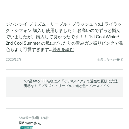
ジバンシイ プリズム・リーブル・ブラッシュ No.1 ライラッ
ク・シフォン 購入し使用しました！ お高いのでずっと悩ん
でいましたが、購入して良かったです！！ 1st Cool Winter/
2nd Cool Summer の私にぴったりの青みガン振りピンクで発
色もよく可愛すぎます...
続きを読む
2025/12/7
0
参考になった
＼2品setを500名様に／「ケア×メイク」で過酷な夏肌に光透
明感を！『プリズム・リーブル』光と色のベースメイク
33歳
混合肌
126件
RMmom
さん