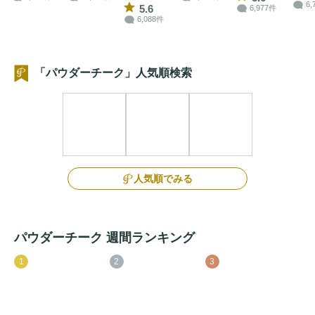
6,
5.6
6,977件
6,088件
「パウダーチーク」人気順検索
人気順でみる
パウダーチーク 週間ランキング
1
2
3