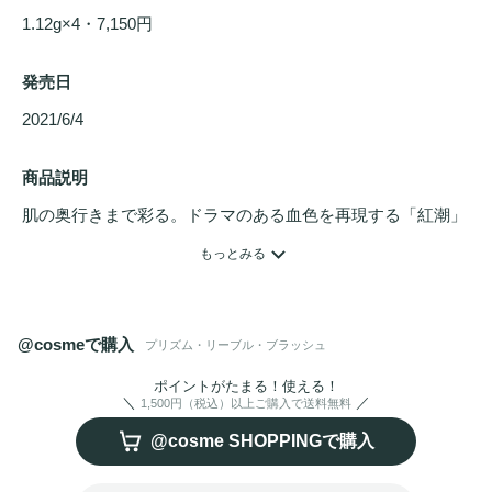
1.12g×4・7,150円
発売日
2021/6/4 
商品説明
肌の奥行きまで彩る。ドラマのある血色を再現する「紅潮」
チーク
。「紅潮」とは、単なる頬の血色ではなく、ドラマの
もっとみる
ある血色。嬉しいことがあって、心弾ませている時。希望に
燃えて、胸が高鳴っている時。何かに熱中して情熱が冷めや
らない時。そんな自然に湧き上がる心の熱量がそのままに、
@cosmeで購入
プリズム・リーブル・ブラッシュ
肌にそして頬に描き出されるのが「紅潮」。肌の奥行きまで
彩り、はつらつとしたオーラ、すなわち生気があふれている
ポイントがたまる！使える！
1,500円（税込）以上ご購入で送料無料
美しさを高い解像度でとらえる
チーク
カラー。
@cosme SHOPPINGで購入