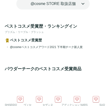
@cosme STORE 取扱店舗
ベストコスメ受賞歴・ランキングイン
プリズム・リーブル・ブラッシュ
ベストコスメ受賞歴
@cosmeベストコスメアワード2021 下半期チーク新人賞
パウダーチークのベストコスメ受賞商品
SHISEIDO
ヴィセ
セザンヌ
アディクション
NARS
SUQ