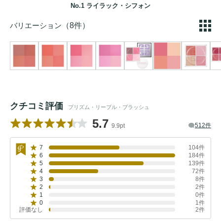
No.1 ライラック・シフォン
バリエーション
（8件）
クチコミ評価
プリズム・リーブル・ブラッシュ
5.7
512件
9.9pt
7
104件
6
184件
5
139件
4
72件
3
8件
2
2件
1
0件
0
1件
評価なし
2件