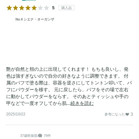
5
購入品
No.4 シエナ・オーガンザ
艶が自然と頬の上に出現してくれます！ もちも良いし、発
色は強すぎないので自分の好きなように調整できます。 付
属のパフで塗る際は、容器を逆さにしてトントン叩いて、パ
フにパウダーを移す。 元に戻したら、パフをその場で左右
に動かしてパウダーをならす。 そのあとティッシュや手の
甲などで一度オフしてから肌...
続きを読む
2025/10/22
3
参考になった
37歳
乾燥肌
79件