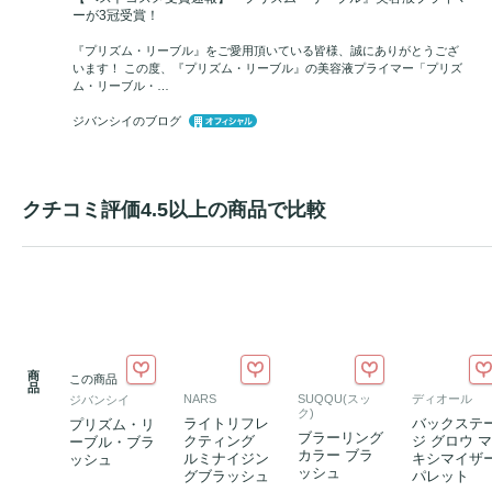
ーが3冠受賞！
『プリズム・リーブル』をご愛用頂いている皆様、誠にありがとうござ
います！ この度、『プリズム・リーブル』の美容液プライマー「プリズ
ム・リーブル・…
ジバンシイのブログ
クチコミ評価4.5以上の商品で比較
商
この商品
品
NARS
SUQQU(スッ
ディオール
ジバンシイ
ク)
ライトリフレ
バックステ
プリズム・リ
ブラーリング
クティング
ジ グロウ マ
ーブル・ブラ
カラー ブラ
ルミナイジン
キシマイザ
ッシュ
ッシュ
グブラッシュ
パレット