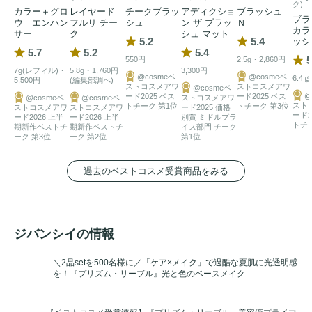
ク)
カラー＋グロ
レイヤード
チークブラッ
アディクショ
ブラッシュ
ブラ
ウ エンハン
フルリ チー
シュ
ン ザ ブラッ
Ｎ
カラ
サー
ク
シュ マット
5.2
5.4
ッシ
5.7
5.2
5.4
5
550円
2.5g・2,860円
7g(レフィル)・
5.8g・1,760円
3,300円
@cosmeベ
@cosmeベ
6.4ｇ
5,500円
(編集部調べ)
ストコスメアワ
ストコスメアワ
@cosmeベ
@
ード2025 ベス
ード2025 ベス
@cosmeベ
@cosmeベ
ストコスメアワ
スト
トチーク 第1位
トチーク 第3位
ストコスメアワ
ストコスメアワ
ード2025 価格
ード2
ード2026 上半
ード2026 上半
別賞 ミドルプラ
トチ
期新作ベストチ
期新作ベストチ
イス部門 チーク
ーク 第3位
ーク 第2位
第1位
過去のベストコスメ受賞商品をみる
ジバンシイの情報
＼2品setを500名様に／「ケア×メイク」で過酷な夏肌に光透明感
を！『プリズム・リーブル』光と色のベースメイク