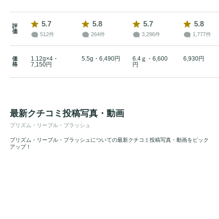
5.7
5.8
5.7
5.8
評
価
512件
264件
3,296件
1,777件
1.12g×4・
5.5g・6,490円
6.4ｇ・6,600
6,930円
価
格
7,150円
円
最新クチコミ投稿写真・動画
プリズム・リーブル・ブラッシュ
プリズム・リーブル・ブラッシュについての最新クチコミ投稿写真・動画をピック
アップ！