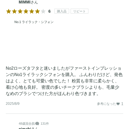
MIMMI
さん
6
購入品
リピート
No.1 ライラック・シフォン
No2ローズタフタと迷いましたがファーストインプレッショ
ンのNo1ライラックシフォンを購入。 ふんわりだけど、発色
はよく、とても可愛い色でした！ 粉質も非常に柔らかく、
着け心地も良好。 密度の多いチークブラシよりも、毛量少
なめのブラシでつけた方がほんわり色づきます。
2025/8/9
1
参考になった
48歳
混合肌
131件
nimahi
さん