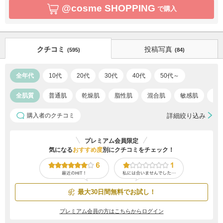
@cosme SHOPPING
で購入
クチコミ
投稿写真
(595)
(84)
全年代
10代
20代
30代
40代
50代～
全肌質
普通肌
乾燥肌
脂性肌
混合肌
敏感肌
ア
購入者のクチコミ
詳細絞り込み
プレミアム会員限定
気になる
おすすめ度
別にクチコミをチェック！
最大30日間無料でお試し！
プレミアム会員の方はこちらからログイン