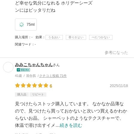
ど幸せな気分になれる ホリデーシーズ
ンにはピッタリだね
75ml
購入場所
-
効果
うるおい
香りがよい
べたつかない
関連ワード
-
参考になった
みみこちゃんちゃん
さん
41歳
混合肌
クチコミ投稿 71件
6
2025/11/18
購入品
リピート
見つけたらストック購入しています。 なかなか品薄な
ので、見つけたら買っておかないと次いつ買えるかわか
らないお品。 シャーベットのようなテクスチャーで、
体温で溶け出すイメ…
続きを読む