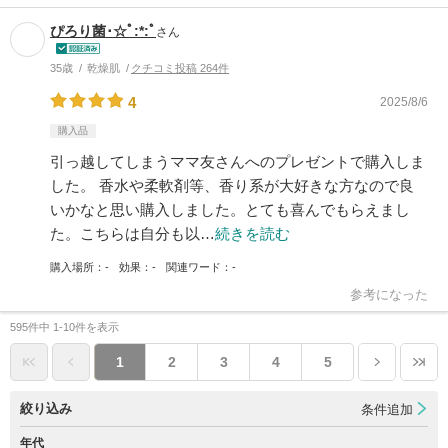
ぴろり菌･☆ﾟ:*:ﾟ
さん
35歳
乾燥肌
クチコミ投稿 264件
4
2025/8/6
購入品
引っ越してしまうママ友さんへのプレゼントで購入しま
した。 香水や柔軟剤等、香り系が大好きな方なので良
いかなと思い購入しました。とても喜んでもらえまし
た。こちらは自分も以…
続きを読む
購入場所
-
効果
-
関連ワード
-
参考になった
595件中 1-10件を表示
1
2
3
4
5
絞り込み
条件追加
年代