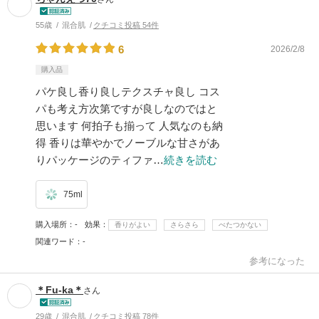
55歳
混合肌
クチコミ投稿 54件
6
2026/2/8
購入品
パケ良し香り良しテクスチャ良し コス
パも考え方次第ですが良しなのではと
思います 何拍子も揃って 人気なのも納
得 香りは華やかでノーブルな甘さがあ
りパッケージのティファ…
続きを読む
75ml
購入場所
-
効果
香りがよい
さらさら
べたつかない
関連ワード
-
参考になった
＊Fu-ka＊
さん
29歳
混合肌
クチコミ投稿 78件