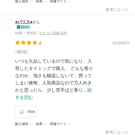
購入場所
-
効果
-
関連ワード
-
参考になった
●パリス●
さん
64歳
混合肌
クチコミ投稿 81件
4
2025/9/23
購入品
いつも欠品しているので気になり、入
荷したタイミングで購入。 どんな香り
なのか、強さも確認しないで、買って
しまい後悔。人気商品なので万人向き
かと思ったら、少し苦手ほど香り…
続
きを読む
75ml
購入場所
-
効果
-
関連ワード
-
参考になった