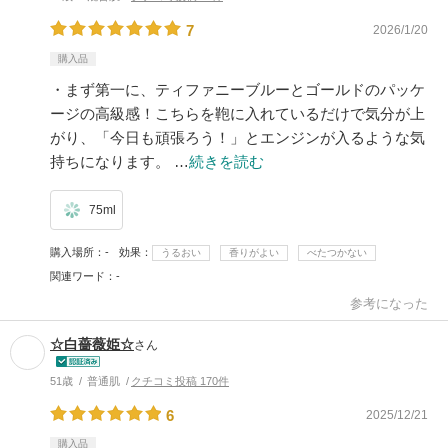
7
2026/1/20
購入品
・まず第一に、ティファニーブルーとゴールドのパッケ
ージの高級感！こちらを鞄に入れているだけで気分が上
がり、「今日も頑張ろう！」とエンジンが入るような気
持ちになります。 …
続きを読む
75ml
購入場所
-
効果
うるおい
香りがよい
べたつかない
関連ワード
-
参考になった
☆白薔薇姫☆
さん
51歳
普通肌
クチコミ投稿 170件
6
2025/12/21
購入品