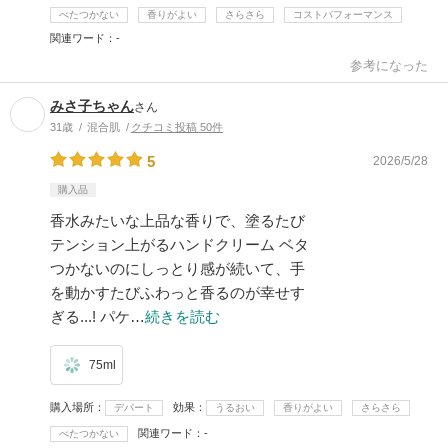
べたつかない
香りがよい
さらさら
コストパフォーマンス
関連ワード
-
参考になった
みさ子ちゃん
さん
31歳
混合肌
クチコミ投稿 50件
5
2026/5/28
購入品
香水みたいな上品な香りで、塗るたび
テンション上がるハンドクリーム ベタ
つかないのにしっとり感が続いて、手
を動かすたびふわっと香るのが幸せす
ぎる...! パケ…
続きを読む
75ml
購入場所
効果
デパート
うるおい
香りがよい
さらさら
関連ワード
-
べたつかない