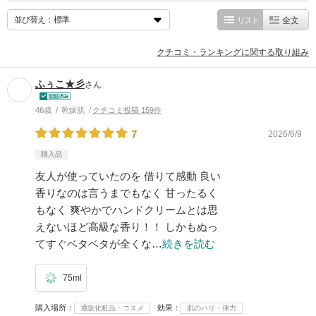
並び替え：
リスト
全文
クチコミ・ランキングに関する取り組み
ふぅこ★彡
さん
46歳
乾燥肌
クチコミ投稿 159件
7
2026/6/9
購入品
友人が使っていたのを 借りて感動 良い
香りなのは言うまでもなく 甘ったるく
もなく 爽やかでハンドクリームとは思
えないほど高級な香り！！ しかもぬっ
てすぐベタベタが全くな…
続きを読む
75ml
購入場所
効果
通販化粧品・コスメ
肌のハリ・弾力