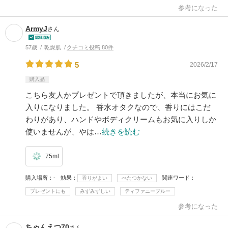
参考になった
ArmyJ
さん
57歳
乾燥肌
クチコミ投稿 80件
5
2026/2/17
購入品
こちら友人かプレゼントで頂きましたが、本当にお気に
入りになりました。 香水オタクなので、香りにはこだ
わりがあり、ハンドやボディクリームもお気に入りしか
使いませんが、やは…
続きを読む
75ml
購入場所
-
効果
関連ワード
香りがよい
べたつかない
プレゼントにも
みずみずしい
ティファニーブルー
参考になった
ちゃんえつ70
さん