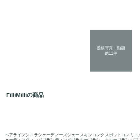
投稿写真・動画
他11件
FilliMilliの商品
ヘアラインシ
エラシェーデ
ノーズシェー
スキンコレク
スポットコレ
ミニ
ェーディング
ィングブラシ
ディングブラ
ターブラシ
クターブラシ
ップ