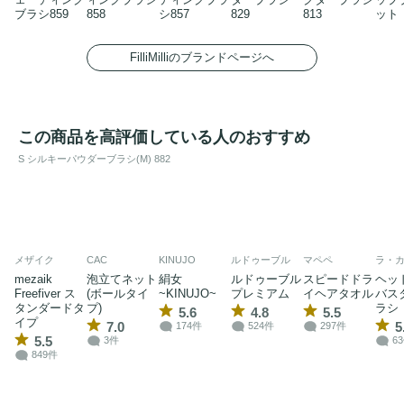
ブラシ859
858
シ857
829
813
ット
FilliMilliのブランドページへ
この商品を高評価している人のおすすめ
S シルキーパウダーブラシ(M) 882
メザイク
CAC
KINUJO
ルドゥーブル
マペペ
ラ・
mezaik
泡立てネット
絹女
ルドゥーブル
スピードドラ
ヘッ
Freefiver ス
(ボールタイ
~KINUJO~
プレミアム
イヘアタオル
バス
タンダードタ
プ)
ラシ
5.6
4.8
5.5
イプ
7.0
5
174件
524件
297件
5.5
3件
6
849件