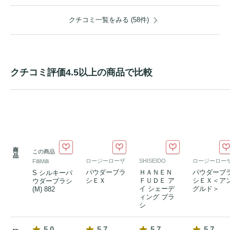
クチコミ一覧をみる (58件)
クチコミ評価4.5以上の商品で比較
商
この商品
品
ロージーローザ
SHISEIDO
ロージーロー
FilliMilli
パウダーブラ
ＨＡＮＥＮ
パウダーブ
S シルキーパ
シＥＸ
ＦＵＤＥ ア
シＥＸ＜ア
ウダーブラシ
イ シェーデ
グルド＞
(M) 882
ィング ブラ
シ
5.0
5.7
5.7
5.7