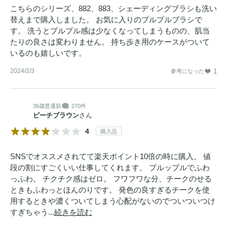
こちらのシリーズ、882、883、シェーディングブラシも洗い
替えまで購入しました。 お気に入りのプルプルブラシで
す。 洗うとプルプル感は少なくなってしまうものの、肌当
たりの良さは変わりません。 持ち歩き用のケースがついて
いるのも嬉しいです。
2024/2/3
1
参考になった
36歳
普通肌
270件
ピーチブラウン
さん
4
購入品
SNSでオススメされてて楽天ポイント10倍の時に購入。 値
段の割にすごくいい仕事してくれます。 プルップルでふわ
っふわ。 チクチク感はゼロ。 フワフワな分、チークのせる
ときもふわっとほんのりです。 発色の良すぎるチークを使
用するときや濃くついてしまう心配がないのでついついつけ
すぎちゃう...
続きを読む