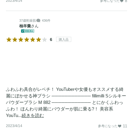
2023/4/14
8
参考になった
37歳
乾燥肌
436件
柚羊羮
さん
6
購入品
ふわふわ具合がレベチ！ YouTuberや女優もオススメする綺
麗にぼかせる神ブラシ ──────────── fillimilli Sシルキー
パウダーブラシ M 882 ──────────── とにかくふわっ
ふわ！ ほんわり綺麗にパウダーが肌に乗る?！ 美容系
YouTu...
続きを読む
2023/4/14
11
参考になった