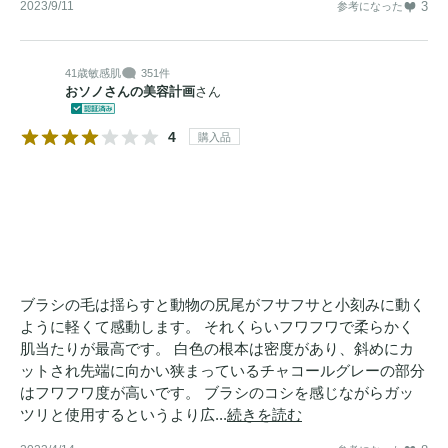
2023/9/11
3
参考になった
41歳
敏感肌
351件
おソノさんの美容計画
さん
4
購入品
ブラシの毛は揺らすと動物の尻尾がフサフサと小刻みに動く
ように軽くて感動します。 それくらいフワフワで柔らかく
肌当たりが最高です。 白色の根本は密度があり、斜めにカ
ットされ先端に向かい狭まっているチャコールグレーの部分
はフワフワ度が高いです。 ブラシのコシを感じながらガッ
ツリと使用するというより広...
続きを読む