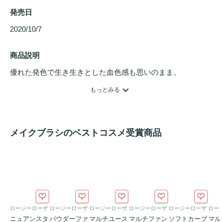
発売日
2020/10/7 
商品説明
優れた発色で生き生きとした血色感も思いのまま。
もっとみる
メイクブラシのベストコスメ受賞商品
ロージーローザ
ロージーローザ
ロージーローザ
ロージーローザ
ロージーローザ
ロー
ニュアンスタ
パウダーファ
マルチユース
マルチファン
ソフトカーブ
マル