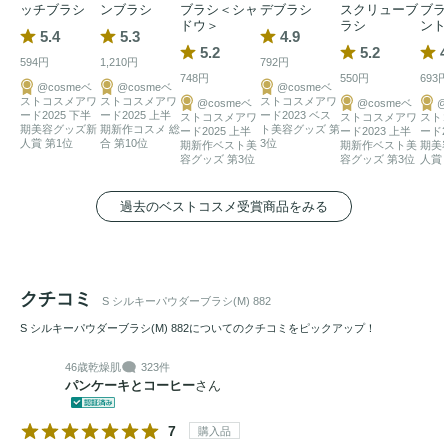
ッチブラシ
ンブラシ
ブラシ＜シャ
デブラシ
スクリューブ
ブラ
ドウ＞
ラシ
ント
5.4
5.3
4.9
5.2
5.2
4
594円
1,210円
792円
748円
550円
693
@cosmeベ
@cosmeベ
@cosmeベ
ストコスメアワ
ストコスメアワ
ストコスメアワ
@cosmeベ
@cosmeベ
@
ード2025 下半
ード2025 上半
ード2023 ベス
ストコスメアワ
ストコスメアワ
スト
期美容グッズ新
期新作コスメ 総
ト美容グッズ 第
ード2025 上半
ード2023 上半
ード2
人賞 第1位
合 第10位
3位
期新作ベスト美
期新作ベスト美
期美
容グッズ 第3位
容グッズ 第3位
人賞
過去のベストコスメ受賞商品をみる
クチコミ
S シルキーパウダーブラシ(M) 882
S シルキーパウダーブラシ(M) 882についてのクチコミをピックアップ！
46歳
乾燥肌
323件
パンケーキとコーヒー
さん
7
購入品