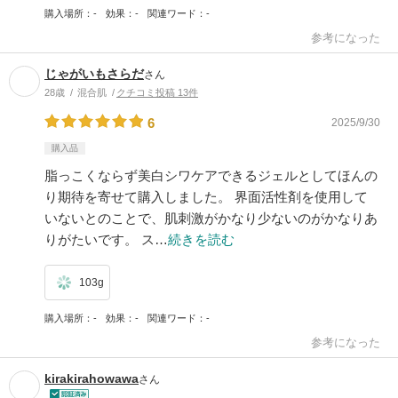
購入場所
-
効果
-
関連ワード
-
参考になった
じゃがいもさらだ
さん
28歳
混合肌
クチコミ投稿 13件
6
2025/9/30
購入品
脂っこくならず美白シワケアできるジェルとしてほんの
り期待を寄せて購入しました。 界面活性剤を使用して
いないとのことで、肌刺激がかなり少ないのがかなりあ
りがたいです。 ス…
続きを読む
103g
購入場所
-
効果
-
関連ワード
-
参考になった
kirakirahowawa
さん