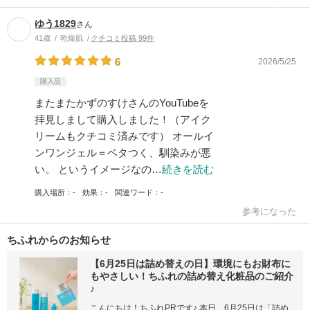
ゆう1829
さん
41歳
乾燥肌
クチコミ投稿 99件
6
2026/5/25
購入品
またまたかずのすけさんのYouTubeを
拝見しまして購入しました！（アイク
リームもクチコミ済みです） オールイ
ンワンジェル＝ベタつく、馴染みが悪
い。 というイメージなの…
続きを読む
購入場所
-
効果
-
関連ワード
-
参考になった
ちふれからのお知らせ
【6月25日は詰め替えの日】環境にもお財布に
もやさしい！ちふれの詰め替え化粧品のご紹介
♪
こんにちは！ちふれPRです♪ 本日、6月25日は「詰め