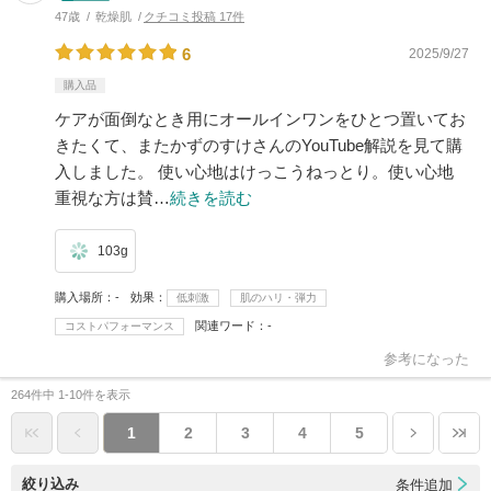
47歳
乾燥肌
クチコミ投稿 17件
6
2025/9/27
購入品
ケアが面倒なとき用にオールインワンをひとつ置いてお
きたくて、またかずのすけさんのYouTube解説を見て購
入しました。 使い心地はけっこうねっとり。使い心地
重視な方は賛…
続きを読む
103g
購入場所
-
効果
低刺激
肌のハリ・弾力
関連ワード
-
コストパフォーマンス
参考になった
264件中 1-10件を表示
1
2
3
4
5
絞り込み
条件追加