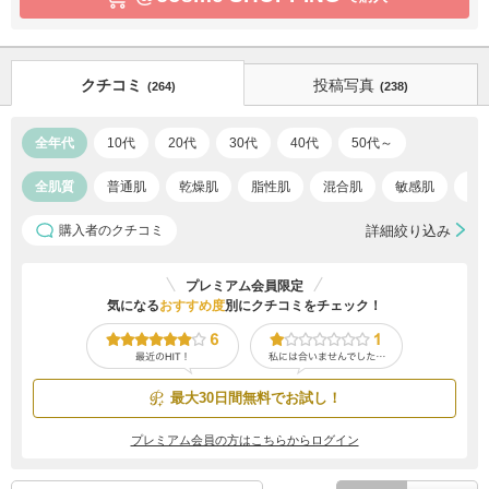
クチコミ
投稿写真
(264)
(238)
全年代
10代
20代
30代
40代
50代～
全肌質
普通肌
乾燥肌
脂性肌
混合肌
敏感肌
ア
購入者のクチコミ
詳細絞り込み
プレミアム会員限定
気になる
おすすめ度
別にクチコミをチェック！
最大30日間無料でお試し！
プレミアム会員の方はこちらからログイン