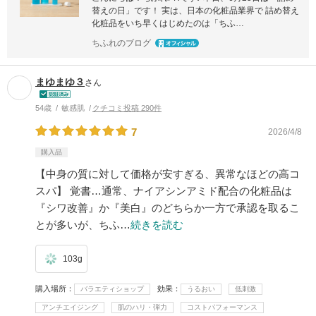
替えの日」です！ 実は、日本の化粧品業界で 詰め替え
化粧品をいち早くはじめたのは「ちふ…
ちふれのブログ
まゆまゆ３
さん
54歳
敏感肌
クチコミ投稿 290件
7
2026/4/8
購入品
【中身の質に対して価格が安すぎる、異常なほどの高コ
スパ】 覚書…通常、ナイアシンアミド配合の化粧品は
『シワ改善』か『美白』のどちらか一方で承認を取るこ
とが多いが、ちふ…
続きを読む
103g
購入場所
効果
バラエティショップ
うるおい
低刺激
アンチエイジング
肌のハリ・弾力
コストパフォーマンス