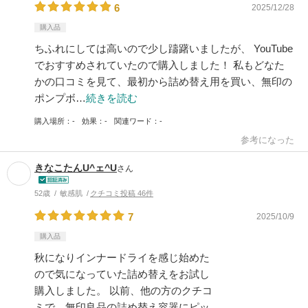
6
2025/12/28
購入品
ちふれにしては高いので少し躊躇いましたが、 YouTube
でおすすめされていたので購入しました！ 私もどなた
かの口コミを見て、最初から詰め替え用を買い、無印の
ポンプボ…
続きを読む
購入場所
-
効果
-
関連ワード
-
参考になった
きなこたんU^ェ^U
さん
52歳
敏感肌
クチコミ投稿 46件
7
2025/10/9
購入品
秋になりインナードライを感じ始めた
ので気になっていた詰め替えをお試し
購入しました。 以前、他の方のクチコ
ミで 無印良品の詰め替え容器にピッ