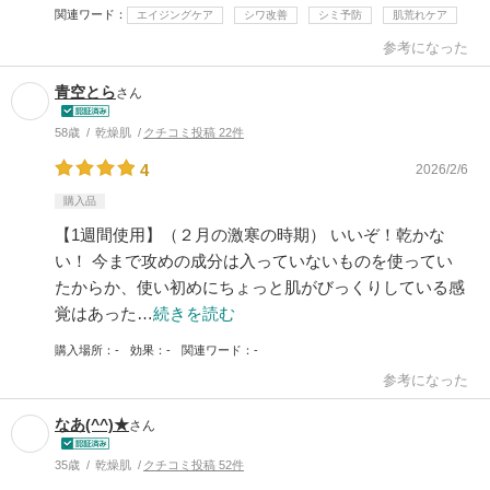
関連ワード
エイジングケア
シワ改善
シミ予防
肌荒れケア
参考になった
青空とら
さん
58歳
乾燥肌
クチコミ投稿 22件
4
2026/2/6
購入品
【1週間使用】（２月の激寒の時期） いいぞ！乾かな
い！ 今まで攻めの成分は入っていないものを使ってい
たからか、使い初めにちょっと肌がびっくりしている感
覚はあった…
続きを読む
購入場所
-
効果
-
関連ワード
-
参考になった
なあ(^^)★
さん
35歳
乾燥肌
クチコミ投稿 52件