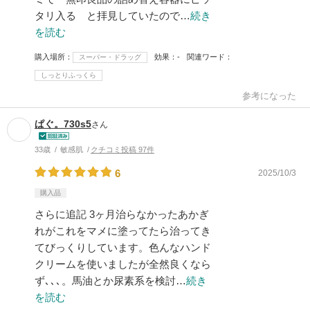
タリ入る と拝見していたので…
続き
を読む
購入場所
効果
-
関連ワード
スーパー・ドラッグ
しっとりふっくら
参考になった
ぱぐ。730s5
さん
33歳
敏感肌
クチコミ投稿 97件
6
2025/10/3
購入品
さらに追記 3ヶ月治らなかったあかぎ
れがこれをマメに塗ってたら治ってき
てびっくりしています。色んなハンド
クリームを使いましたが全然良くなら
ず､､､。馬油とか尿素系を検討…
続き
を読む