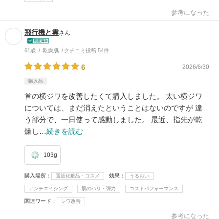
参考になった
飛行機と雲
さん
61歳
乾燥肌
クチコミ投稿 54件
6
2026/6/30
購入品
首の横ジワを改善したくて購入しました。 太い横ジワ
については、まだ消えたということはないのですが 違
う部分で、一日使って感動しました。 最近、指先が乾
燥し…
続きを読む
103g
購入場所
効果
通販化粧品・コスメ
うるおい
アンチエイジング
肌のハリ・弾力
コストパフォーマンス
関連ワード
シワ改善
参考になった