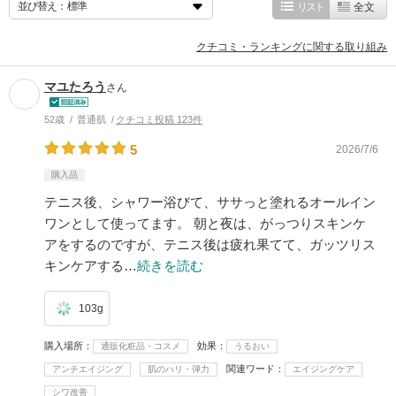
並び替え：
リスト
全文
クチコミ・ランキングに関する取り組み
マユたろう
さん
52歳
普通肌
クチコミ投稿 123件
5
2026/7/6
購入品
テニス後、シャワー浴びて、ササっと塗れるオールイン
ワンとして使ってます。 朝と夜は、がっつりスキンケ
アをするのですが、テニス後は疲れ果てて、ガッツリス
キンケアする…
続きを読む
103g
購入場所
効果
通販化粧品・コスメ
うるおい
関連ワード
アンチエイジング
肌のハリ・弾力
エイジングケア
シワ改善