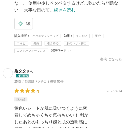
な。。 使用中少しベタベタするけど…乾いたら問題な
い。 大事な日の前…
続きを読む
4枚
購入場所
効果
バラエティショップ
うるおい
毛穴
ニキビ
美白
引き締め
肌のハリ・弾力
関連ワード
-
コストパフォーマンス
参考になった
亀タク
さん
25歳
乾燥肌
クチコミ投稿 50件
4
2026/7/14
購入品
黄色いシートが肌に吸いつくように密
着してめちゃくちゃ気持ちいい！ 剥が
したあとのもっちり感と肌の透明感に