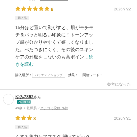
6
2026/7/22
購入品
15分ほど置いて剥がすと、肌がモチモ
チ＆パッと明るい印象に！トーンアッ
プ感が分かりやすくて嬉しくなりまし
た。べたつきにくく、その後のスキン
ケアの邪魔をしないのも高ポイン…
続
きを読む
購入場所
効果
-
関連ワード
-
バラエティショップ
参考になった
ゆみ7892
さん
49歳
乾燥肌
クチコミ投稿 76件
3
2026/7/21
購入品
くすみ集中ケアマスク 開けてビック