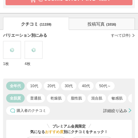
クチコミ
投稿写真
(11159)
(1016)
バリエーション別にみる
すべて(2件)
1枚
4枚
全年代
10代
20代
30代
40代
50代～
全肌質
普通肌
乾燥肌
脂性肌
混合肌
敏感肌
ア
購入者のクチコミ
詳細絞り込み
プレミアム会員限定
気になる
おすすめ度
別にクチコミをチェック！