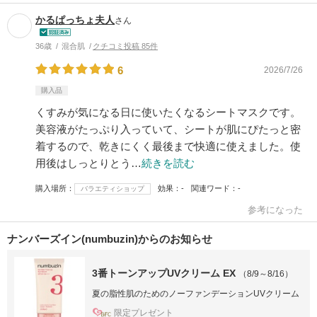
かるぱっちょ夫人
さん
36歳
混合肌
クチコミ投稿 85件
6
2026/7/26
購入品
くすみが気になる日に使いたくなるシートマスクです。
美容液がたっぷり入っていて、シートが肌にぴたっと密
着するので、乾きにくく最後まで快適に使えました。使
用後はしっとりとう…
続きを読む
購入場所
効果
-
関連ワード
-
バラエティショップ
参考になった
ナンバーズイン(numbuzin)からのお知らせ
3番トーンアップUVクリーム EX
（8/9～8/16）
夏の脂性肌のためのノーファンデーションUVクリーム
限定プレゼント