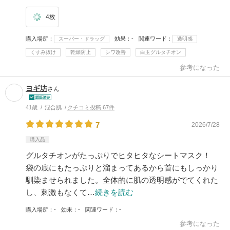
4枚
購入場所
効果
-
関連ワード
スーパー・ドラッグ
透明感
くすみ抜け
乾燥防止
シワ改善
白玉グルタチオン
参考になった
ヨギ坊
さん
41歳
混合肌
クチコミ投稿 67件
7
2026/7/28
購入品
グルタチオンがたっぷりでヒタヒタなシートマスク！
袋の底にもたっぷりと溜まってあるから首にもしっかり
馴染ませられました。全体的に肌の透明感がでてくれた
し、刺激もなくて…
続きを読む
購入場所
-
効果
-
関連ワード
-
参考になった