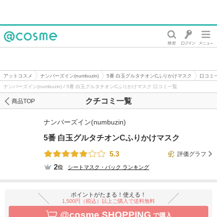
@cosme
アットコスメ
ナンバーズイン(numbuzin)
5番 白玉グルタチオンCふりかけマスク
口コミ
ナンバーズイン(numbuzin) / 5番 白玉グルタチオンCふりかけマスク 口コミ一覧
クチコミ一覧
商品TOP
ナンバーズイン(numbuzin)
5番 白玉グルタチオンCふりかけマスク
5.3
評価グラフ
2
位
シートマスク・パック
ランキング
ポイントがたまる！使える！
1,500円（税込）以上ご購入で送料無料
@cosme SHOPPING
で購入