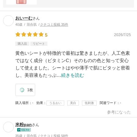
おいーむ
さん
40歳
混合肌
クチコミ投稿 35件
5
2026/7/25
購入品
リピート
黄色いシートが特徴的で最初は驚きましたが、人工色素
ではなく成分（ビタミンC）そのものの色と知って安心
して使えました。シートはやや薄手で肌にピタッと密着
し、美容液もたっぷ…
続きを読む
1枚
購入場所
-
効果
関連ワード
-
うるおい
美白
低刺激
参考になった
米粉pan
さん
35歳
混合肌
クチコミ投稿 58件