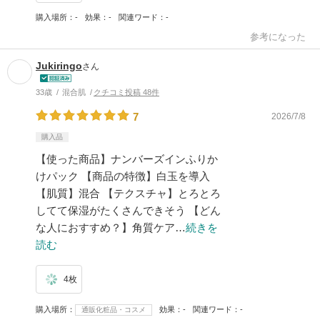
購入場所
-
効果
-
関連ワード
-
参考になった
Jukiringo
さん
33歳
混合肌
クチコミ投稿 48件
7
2026/7/8
購入品
【使った商品】ナンバーズインふりか
けパック 【商品の特徴】白玉を導入
【肌質】混合 【テクスチャ】とろとろ
してて保湿がたくさんできそう 【どん
な人におすすめ？】角質ケア…
続きを
読む
4枚
購入場所
効果
-
関連ワード
-
通販化粧品・コスメ