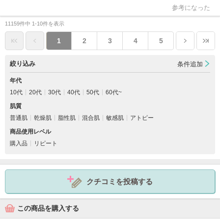
参考になった
11159件中 1-10件を表示
1
2
3
4
5
絞り込み
条件追加
年代
10代
20代
30代
40代
50代
60代~
肌質
普通肌
乾燥肌
脂性肌
混合肌
敏感肌
アトピー
商品使用レベル
購入品
リピート
クチコミを投稿する
この商品を購入する