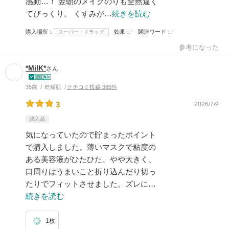
感動…！ 翌朝のメイクのりも全然違く
てびっくり。 くすみが…
続きを読む
購入場所
効果
-
関連ワード
-
スーパー・ドラッグ
参考になった
*MilK*
さん
35歳
乾燥肌
クチコミ投稿 385件
3
2026/7/9
購入品
気になっていたので貯まったポイント
で購入しました。薄いマスクで粘度の
ある美容液がひたひた、やや大きく、
口周りはうまいこと折り込んだり切っ
たりでフィットさせました。ズレに…
続きを読む
1枚