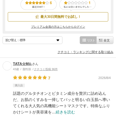
最大30日間無料でお試し！
プレミアム会員の方はこちらからログイン
並び替え：
リスト
全文
クチコミ・ランキングに関する取り組み
TATA☆Mii-
さん
43歳
脂性肌
クチコミ投稿 96件
7
2026/8/4
購入品
話題のグルタチオンとビタミン成分を贅沢に詰め込ん
だ、お肌のくすみを一掃してパッと明るい白玉肌へ導い
てくれる大人気の高機能シートマスクです。特殊なふり
かけシートが美容液を…
続きを読む