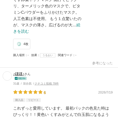
リ、ターメリック色のマスクで、ビタ
ミンCパウダーをふりかけたマスク。
人工色素は不使用。 もう１点驚いたの
が、マスクの薄さ。広げるのが大…
続
きを読む
4枚
購入場所
-
効果
関連ワード
-
うるおい
参考になった
♪ほほ♪
さん
31歳
混合肌
クチコミ投稿 78件
6
2026/7/19
購入品
リピート
これずっと愛用しています。 最初パックの色見た時は
びっくり！！黄色い くすみがとんで白玉肌になるよう