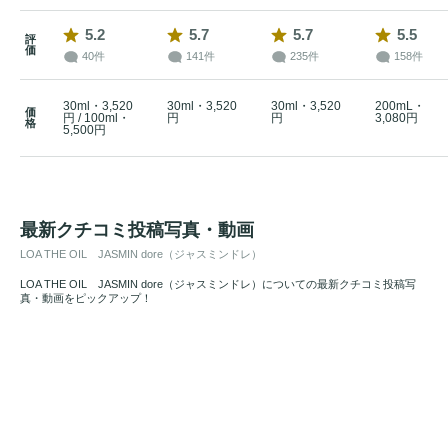
5.2
5.7
5.7
5.5
評
価
40件
141件
235件
158件
30ml・3,520
30ml・3,520
30ml・3,520
200mL・
価
円 / 100ml・
円
円
3,080円
格
5,500円
最新クチコミ投稿写真・動画
LOA THE OIL JASMIN dore（ジャスミンドレ）
LOA THE OIL JASMIN dore（ジャスミンドレ）についての最新クチコミ投稿写
真・動画をピックアップ！