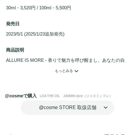
30ml・3,520円 / 100ml・5,500円
発売日
2023/5/1 (2025/1/23追加発売) 
商品説明
ALLURE IS MORE - 香りで魅力を呼び醒まし、あなたの自
信を高めます。

もっとみる
ボディ・ヘアー・ハンド・ネイルケア・フレグランス・バス
オイルとして使用できる、
パフューム
オイル

@cosmeで購入
LOA THE OIL JASMIN dore（ジャスミンドレ）
■JASMIN dore（ジャスミンドレ）

@cosme STORE 取扱店舗
ジャスミンの香りが魅惑的に漂い、まるで満月が輝く夜、花
が咲くその輝きとともに尋がある豊かな香りの世界へ誘い込
む。
