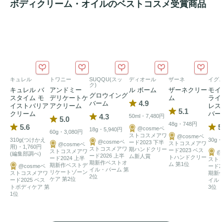
ボディクリーム・オイルのベストコスメ受賞商品
甘く華やかな香りが、あなたの内面にある神秘的な魅力を引
き出し、周囲の人々の心をつかむ力があります。

＜Topnote（トップ）＞

最初に甘く爽やかな香りをシトラスが演出。

キュレル
トワニー
SUQQU(スッ
ディオール
ザーネ
イグ
＜Middlenote（ミドル）＞

ク)
キュレル バ
アンドミー
ル ボーム
ザーネクリー
モイ
イランイラン、ジャスミン、スズラン、クローブと、優雅な
グロウイング
スタイム モ
デリケートケ
ム
ライ
4.9
バーム
イストバリア
アクリーム
レス
花々が開花し、続いて芯に至るまで、ジャスミンの香りが心
5.1
クリーム
バー
4.3
50ml・7,480円
5.0
地よく漂います。

48g・748円
5.6
5
@cosmeベ
18g・5,940円
60g・3,080円
ストコスメアワ
@cosmeベ
310g(つけかえ
30g・
@cosmeベ
ード2023 下半
ストコスメアワ
@cosmeベ
＜Lastnote（ラスト）＞

用)・1,760円
ストコスメアワ
期ハンドクリー
ード2023 ベス
ストコスメアワ
@
(編集部調べ)
ード2026 上半
ム新人賞
トハンドクリー
ード2024 上半
アンバーやムスク、スウィートバルサムがウッディな香りへ
スト
期新作ベストオ
ム 第1位
期新作ベストデ
@cosmeベ
ード2
イル・バーム 第
と変化し、深みと繊細さを感じさせるハーモニーが楽しめま
リケートゾーン
ストコスメアワ
期新
2位
ケア 第2位
ード2025 ベス
イル
す。
トボディケア 第
3位
1位