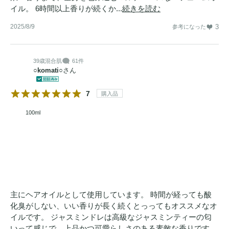
イル。 6時間以上香りが続くか...
続きを読む
2025/8/9
3
参考になった
39歳
混合肌
61件
○komati○
さん
7
購入品
100ml
主にヘアオイルとして使用しています。 時間が経っても酸
化臭がしない、いい香りが長く続くとっってもオススメなオ
イルです。 ジャスミンドレは高級なジャスミンティーの匂
いって感じで、上品かつ可愛らしさのある素敵な香りです。