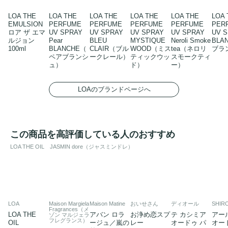
LOA THE
LOA THE
LOA THE
LOA THE
LOA THE
LOA 
EMULSION
PERFUME
PERFUME
PERFUME
PERFUME
PER
ロア ザ エマ
UV SPRAY
UV SPRAY
UV SPRAY
UV SPRAY
UV 
ルジョン
Pear
BLEU
MYSTIQUE
Neroli Smoke
BLA
100ml
BLANCHE（
CLAIR（ブル
WOOD（ミス
tea（ネロリ
ブラ
ペアブランシ
ークレール）
ティックウッ
スモークティ
ュ）
ド）
ー）
LOAのブランドページへ
この商品を高評価している人のおすすめ
LOA THE OIL JASMIN dore（ジャスミンドレ）
LOA
Maison Margiela
Maison Matine
おいせさん
ディオール
SHIR
Fragrances（メ
LOA THE
アバン ロラ
お浄め恋スプ
テ カシミア
アー
ゾン マルジェラ
フレグランス）
OIL
ージュ／嵐の
レー
オードゥ パ
オー