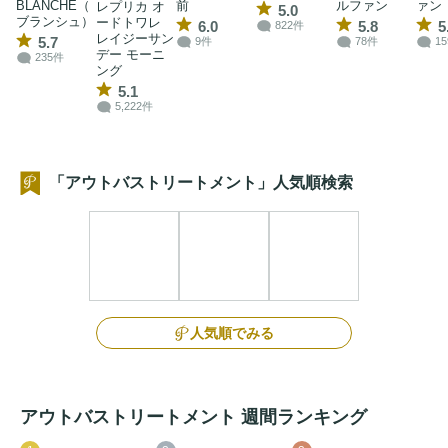
BLANCHE（
前
ルファン
ァン
レプリカ オ
5.0
ブランシュ）
ードトワレ
6.0
5.8
5
822件
レイジーサン
5.7
9件
78件
1
デー モーニ
235件
ング
5.1
5,222件
「アウトバストリートメント」人気順検索
人気順でみる
アウトバストリートメント 週間ランキング