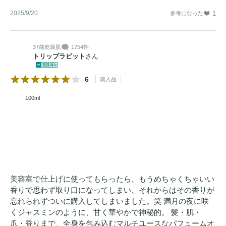
2025/9/20
1
参考になった
37歳
乾燥肌
1754件
トリップラビット
さん
6
購入品
100ml
美容室で仕上げに使ってもらったら、もうめちゃくちゃいい
香りで思わず取り口になってしまい、それからはその香りが
忘れられずついに購入してしまいました。笑 満月の夜に咲
くジャスミンのように、甘く華やかで神秘的。 髪・肌・
爪・香りまで、全身を包み込むマルチユースなパフュームオ