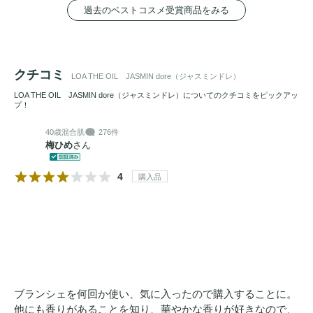
過去のベストコスメ受賞商品をみる
クチコミ
LOA THE OIL JASMIN dore（ジャスミンドレ）
LOA THE OIL JASMIN dore（ジャスミンドレ）についてのクチコミをピックアッ
プ！
40歳
混合肌
276件
梅ひめ
さん
4
購入品
ブランシェを何回か使い、気に入ったので購入することに。
他にも香りがあることを知り、華やかな香りが好きなので、