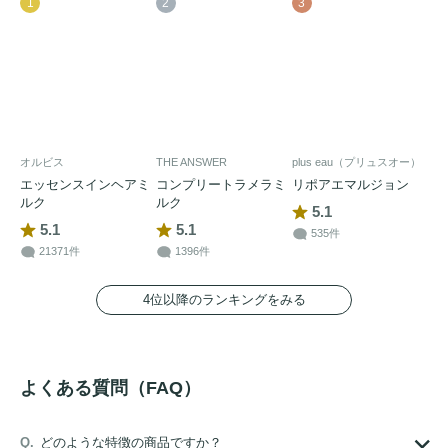
1
2
3
オルビス
THE ANSWER
plus eau（プリュスオー）
エッセンスインヘアミ
コンプリートラメラミ
リポアエマルジョン
ルク
ルク
5.1
5.1
5.1
535件
21371件
1396件
4位以降のランキングをみる
よくある質問（FAQ）
どのような特徴の商品ですか？