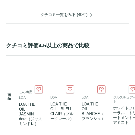
クチコミ一覧をみる (40件)
クチコミ評価4.5以上の商品で比較
この商品
商
LOA
LOA
ジルスチュア
LOA
品
ト
LOA THE
LOA THE
LOA THE
ホワイトフ
OIL BLEU
OIL
OIL
ーラル ト
CLAIR（ブル
BLANCHE（
JASMIN
ートメント
ークレール）
ブランシュ）
dore（ジャス
アミスト
ミンドレ）