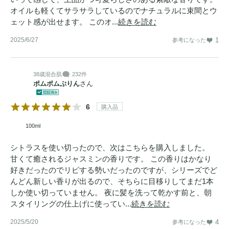
オイルも軽くてサラサラしているのでナチュラルに束間とウ
ェット感が出せます。 このオ...
続きを読む
2025/6/27
1
参考になった
38歳
混合肌
232件
ポムポムぷりん
さん
6
購入品
100ml
シトラスを使い切ったので、次はこちらを購入しました。
甘くて癒されるジャスミンの香りです。 この香りはかなり
好きだったのでリピする勢いだったのですが、シリーズでど
んどん新しい香りが出るので、そちらに目移りしてまだ1本
しか使い切っていません。 夜に髪を洗って乾かす前と、朝
スタイリングの仕上げに使ってい...
続きを読む
2025/5/20
4
参考になった